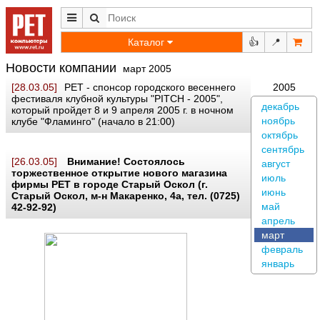
Каталог
👍
📍
Новости компании
март 2005
[28.03.05]
РЕТ - спонсор городского весеннего
2005
фестиваля клубной культуры "PITCH - 2005",
декабрь
который пройдет 8 и 9 апреля 2005 г. в ночном
ноябрь
клубе "Фламинго" (начало в 21:00)
октябрь
сентябрь
[26.03.05]
Внимание! Состоялось
август
торжественное открытие нового магазина
июль
фирмы РЕТ в городе Старый Оскол (г.
июнь
Старый Оскол, м-н Макаренко, 4а, тел. (0725)
май
42-92-92)
апрель
март
февраль
январь