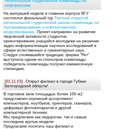
Региональной студенческой олимпиады по
информатике
На минувшей неделе в главном корпусе ВГУ
состоялся финальный тур
Третьей открытой
региональной студенческой школы-олимпиады по
программированию и компьютерному
моделированию
. Проект направлен на развитие
творческой активности студентов,
ориентирование учащейся молодежи на решение
задач информатизации научных исследований в
сфере естественных и гуманитарных наук.
Следуя сложившейся традиции, фирма "Рет"
выступила одним из спонсоров олимпиады:
победитель олимпиады получил ежемесячную
стипендию.
[02.11.03]
Открыт филиал в городе Губкин
Белгородской области!
В торговом зале площадью более 100 м2
представлен огромный ассортимент
компьютеров, ноутбуков, принтеров, сканеров,
цифровых фотоаппаратов и другой
компьютерной техники.
Мы предлагаем как недорогие, так и самые
последние крутые модели.
Предлагаем посетить наш филиал и