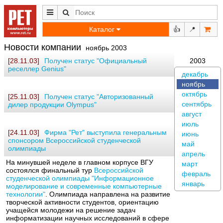
Каталог
👍
📍
Новости компании
ноябрь 2003
[28.11.03]
Получен статус "Официальный
2003
реселлер Genius"
декабрь
ноябрь
октябрь
[25.11.03]
Получен статус "Авторизованный
сентябрь
дилер продукции Olympus"
август
июль
[24.11.03]
Фирма "Рет" выступила генеральным
июнь
спонсором Всероссийской студенческой
май
олимпиады
апрель
На минувшей неделе в главном корпусе ВГУ
март
состоялся финальный тур
Всероссийской
февраль
студенческой олимпиады "Информационное
январь
моделирование и современные компьютерные
технологии"
. Олимпиада направлена на развитие
творческой активности студентов, ориентацию
учащейся молодежи на решение задач
информатизации научных исследований в сфере