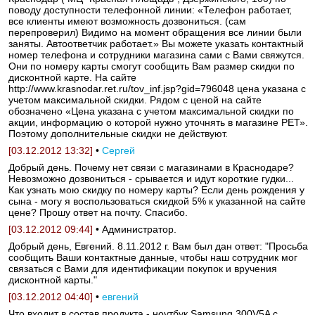
поводу доступности телефонной линии: «Телефон работает,
все клиенты имеют возможность дозвониться. (сам
перепроверил) Видимо на момент обращения все линии были
заняты. Автоответчик работает.» Вы можете указать контактный
номер телефона и сотрудники магазина сами с Вами свяжутся.
Они по номеру карты смогут сообщить Вам размер скидки по
дисконтной карте. На сайте
http://www.krasnodar.ret.ru/tov_inf.jsp?gid=796048 цена указана с
учетом максимальной скидки. Рядом с ценой на сайте
обозначено «Цена указана с учетом максимальной скидки по
акции, информацию о которой нужно уточнять в магазине РЕТ».
Поэтому дополнительные скидки не действуют.
[03.12.2012 13:32]
•
Сергей
Добрый день. Почему нет связи с магазинами в Краснодаре?
Невозможно дозвониться - срывается и идут короткие гудки...
Как узнать мою скидку по номеру карты? Если день рождения у
сына - могу я воспользоваться скидкой 5% к указанной на сайте
цене? Прошу ответ на почту. Спасибо.
[03.12.2012 09:44]
• Администратор.
Добрый день, Евгений. 8.11.2012 г. Вам был дан ответ: "Просьба
сообщить Ваши контактные данные, чтобы наш сотрудник мог
связаться с Вами для идентификации покупок и вручения
дисконтной карты."
[03.12.2012 04:40]
•
евгений
Что входит в состав продукта - ноутбук Samsung 300V5A с