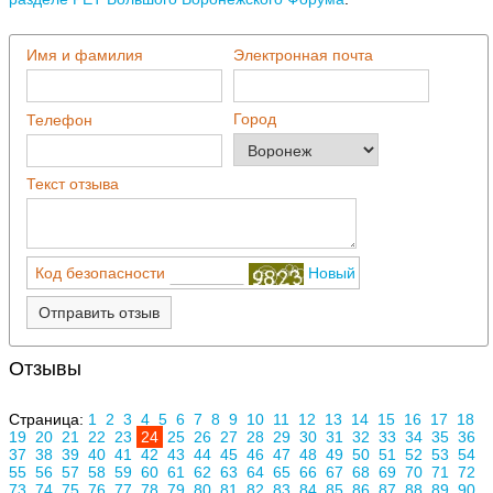
Имя и фамилия
Электронная почта
Город
Телефон
Текст отзыва
Код безопасности
Новый
Отправить отзыв
Отзывы
Страница:
1
2
3
4
5
6
7
8
9
10
11
12
13
14
15
16
17
18
19
20
21
22
23
24
25
26
27
28
29
30
31
32
33
34
35
36
37
38
39
40
41
42
43
44
45
46
47
48
49
50
51
52
53
54
55
56
57
58
59
60
61
62
63
64
65
66
67
68
69
70
71
72
73
74
75
76
77
78
79
80
81
82
83
84
85
86
87
88
89
90