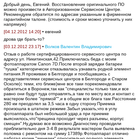
Добрый день, Евгений. Восстановление оригинального ПО
можно произвести в Авторизованном Сервисном Центре.
Рекомендуем обратится по адресам указанным в фирменном
гарантийном талоне. (стоимость и сроки можно уточнить у них
напрямую)
[04.12.2012 14:20]
• евгений
дрова где брать-то?
[03.12.2012 23:17]
•
Волков Валентин Владимирович
Отзыв о работе сертифицированного сервисного центра по
адресу ул. Никитинская,42.Приключилась беда с моим
фотоаппаратом Canon 7D.После второй зарядки батареи
"тушка" категорически отказывалась узнавать родной элемент
питания.Я проживаю в Белгороде и пообщавшись с
представителями сервисных центров в Белгороде и Старом
Осколе(с теми, кто ближе)мне все таки порекомендовали
обратиться в Воронеж,так как "специалисты только там,и все
равно они будут туда отправлять,а там по месту все,и контакт с
мастером более "прямой"",и в общем все блага там.Расстояние
280 км преодолел за 3,5 часа в одну сторону.Приемка
произошла в штатном режиме.Забыл указать,что в углу
фотоаппарата был небольшой удар,а при приемке
выяснилось,что"трещина проходит через разъемы, корпус
смещен".Ну,думаю все возможно.Диагностику проводили
приблизительно дня 3-4.В результате мастером была выявлена
поломка с ремонтом на сумму 17389р.Фотоаппарат отлично
работал,кроме "амнезии" относительно родного элемента