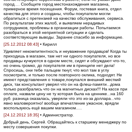
город…. Сообщите город местонахождения магазина,
примерное время посещения. Форум, гостевая книга, отдел
качества для этого и созданы, чтобы покупатели могли
обратиться с претензией на качество обслуживания, сервиса.
По результатам этих жалоб, и выявляем нерадивых
сотрудников, проблемы в организации работы. Попытаемся
разобраться в этой неприятной ситуации и сделать
соответствующие выводы. Заранее спасибо за информацию.
[25.12.2012 08:43]
• Кирилл
Удивляет некомпитентность и неуважение продавцов! Когда ты
приходишь в магазин, там нет ни одного покупателя, но все
продавцы кучкуются в одном месте, сидят и обсуждают что-то,
но очень громко, до покупателя им в принципе нет дела!
Спросишь, они тебе пальцем ткнут, что мол там в углу
посмотрите, и только после повторного оклика, подходят. Не
имеют представления о товаре,покупался внешний жесткий
диск, так консультант уверял что он на флеш-памяти...дома
только разобрались что он на магнитных дисках!!! На кассе при
оплате, назвали цену не ту которая была на ценнике...на 160
руб. разница оказалась, уверяли что это из-за доллара...что
явно маловероятно! вообще впечатление ужасное, врядли
воспользуюсь ещё вашим магазином.....
[24.12.2012 18:35]
• Администратор.
Добрый день, Сергей. Обращайтесь к старшему менеджеру по
месту совершения покупки.