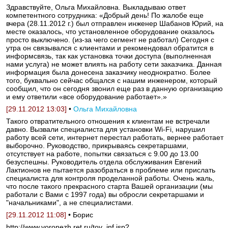
Здравствуйте, Ольга Михайловна. Выкладываю ответ
компетентного сотрудника: «Добрый день! По жалобе еще
вчера (28.11.2012 г.) был отправлен инженер Шабанов Юрий, на
месте оказалось, что установленное оборудование оказалось
просто выключено. (из-за чего сегмент не работал) Сегодня с
утра он связывался с клиентами и рекомендовал обратится в
информсвязь, так как установка точки доступа (выполненная
нами услуга) не может влиять на работу сети заказчика. Данная
информация была донесена заказчику неоднократно. Более
того, буквально сейчас общался с нашим инженером, который
сообщил, что он сегодня звонил еще раз в данную организацию
и ему ответили «все оборудование работает».»
[29.11.2012 13:03]
•
Ольга Михайловна
Такого отвратительного отношения к клиентам не встречали
давно. Вызвали специалиста для установки Wi-Fi, нарушил
работу всей сети, интернет перестал работать, вернее работает
выборочно. Руководство, прикрываясь секретаршами,
отсутствует на работе, попытки связаться с 9.00 до 13.00
безуспешны. Руководитель отдела обслуживания Евгений
Лактионов не пытается разобраться в проблеме или прислать
специалиста для контроля проделанной работы. Очень жаль,
что после такого прекрасного старта Вашей организации (мы
работали с Вами с 1997 года) вы обросли секретаршами и
"начальниками", а не специалистами.
[29.11.2012 11:08]
• Борис
http://www.voronezh.ret.ru/tov_inf.jsp?