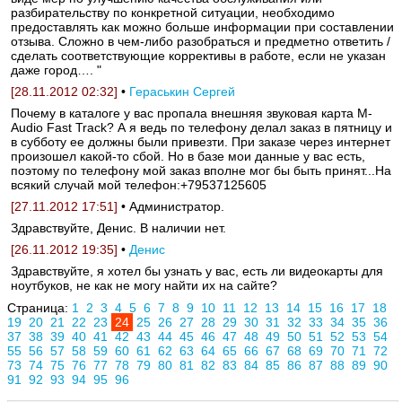
разбирательству по конкретной ситуации, необходимо
предоставлять как можно больше информации при составлении
отзыва. Сложно в чем-либо разобраться и предметно ответить /
сделать соответствующие коррективы в работе, если не указан
даже город…. "
[28.11.2012 02:32]
•
Гераськин Сергей
Почему в каталоге у вас пропала внешняя звуковая карта M-
Audio Fast Track? А я ведь по телефону делал заказ в пятницу и
в субботу ее должны были привезти. При заказе через интернет
произошел какой-то сбой. Но в базе мои данные у вас есть,
поэтому по телефону мой заказ вполне мог бы быть принят...На
всякий случай мой телефон:+79537125605
[27.11.2012 17:51]
• Администратор.
Здравствуйте, Денис. В наличии нет.
[26.11.2012 19:35]
•
Денис
Здравствуйте, я хотел бы узнать у вас, есть ли видеокарты для
ноутбуков, не как не могу найти их на сайте?
Страница:
1
2
3
4
5
6
7
8
9
10
11
12
13
14
15
16
17
18
19
20
21
22
23
24
25
26
27
28
29
30
31
32
33
34
35
36
37
38
39
40
41
42
43
44
45
46
47
48
49
50
51
52
53
54
55
56
57
58
59
60
61
62
63
64
65
66
67
68
69
70
71
72
73
74
75
76
77
78
79
80
81
82
83
84
85
86
87
88
89
90
91
92
93
94
95
96