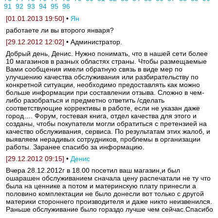
91
92
93
94
95
96
[01.01.2013 19:50]
•
Ян
работаете ли вы второго января?
[29.12.2012 12:02]
• Администратор.
Добрый день, Денис. Нужно понимать, что в нашей сети более
10 магазинов в разных областях страны. Чтобы размещаемые
Вами сообщения имели обратную связь в виде мер по
улучшению качества обслуживания или разбирательству по
конкретной ситуации, необходимо предоставлять как можно
больше информации при составлении отзыва. Сложно в чем-
либо разобраться и предметно ответить /сделать
соответствующие коррективы в работе, если не указан даже
город…. Форум, гостевая книга, отдел качества для этого и
созданы, чтобы покупатели могли обратиться с претензией на
качество обслуживания, сервиса. По результатам этих жалоб, и
выявляем нерадивых сотрудников, проблемы в организации
работы. Заранее спасибо за информацию.
[29.12.2012 09:15]
•
Денис
Вчера 28.12.2012г в 18.00 посетил ваш магазин,и был
ошарашен обслуживанием сначала цену распечатали не ту что
была на ценнике а потом и материнскую плату принесли а
половино комплектации не было донесли вот только с другой
материки стороннего производителя и даже никто неизвенился.
Раньше обслуживание было гораздо лучше чем сейчас.Спасибо