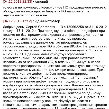
[04.12.2012 22:33]
• евгений
то есть я не покупраю лицензионное ПО,продаваемое вместе с
оборудова ни ем,а просто беру ето ПО напрокат? ...в
одноразовое пользова н ие.
[04.12.2012 17:53]
• Администратор.
Добрый день, Сергей Сергеевич. 1. З-з 130662258 от 31.10.2012
г. выдан 17.11.2012 г. При предыдущем обращении дефект при
приеме не был продемонстрирован и в процессе диагностики
он не проявился, соответственно инженер произвел
рекомендованные в данном случае производителем
«восстановив стандартное ПО и обновив BIOS.». Т.е. ремонт как
таковой с заменой комплектующих не производился. 2. З-з от
4.12.2012 г. На данный момент ноутбук оформлен с
комментариями: «со слов клиента - при работе ноутбука,
независимо от запущенной ОС, в течении 20 минут- 6 часов
перестают реагировать на нажатия как клавиатура так и тачпад,
проигрываемая музыка или фильм при этом не зависают. При
приеме клиентом дефект не был продемонстрирован -
настояли на углубленной диагностике……..) Т.е. на данный
момент при приеме дефект вновь не продемонстрирован и
ноутбук сдан на углубленную диагностику. Диагностика и сама
ситуация находится на контроле у руководителя СЦ. Мы
являемся авторизованным Сервисным Центром по данному
производителю и никакого смысла НЕ ПРОВОДИТЬ ремонт, при
наличии неисправности у нас нет. Ноутбук относится к
технически сложным товарам замена/возврат денежных средств
за которые возможен в течении 15 дней с момента заключения