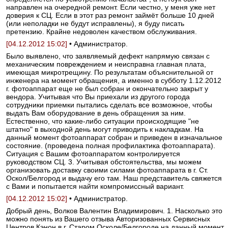
направлен на очередной ремонт. Если честно, у меня уже нет
доверия к СЦ. Если в этот раз ремонт займёт больше 10 дней
(или неполадки не будут исправлены), я буду писать
претензию. Крайне недоволен качеством обслуживания.
[04.12.2012 15:02]
• Администратор.
Было выявлено, что заявляемый дефект напрямую связан с
механическим повреждением и неисправна главная плата,
имеющая микротрещину. По результатам объяснительной от
инженера на момент обращения, а именно в субботу 1.12.2012
г. фотоаппарат еще не был собран и окончательно закрыт у
вендора. Учитывая что Вы приехали из другого города
сотрудники приемки пытались сделать все возможное, чтобы
выдать Вам оборудование в день обращения за ним.
Естественно, что какие-либо ситуации происходящие "не
штатно" в выходной день могут приводить к накладкам. На
данный момент фотоаппарат собран и приведен в изначальное
состояние. (проведена полная профилактика фотоаппарата).
Ситуация с Вашим фотоаппаратом контролируется
руководством СЦ. 3. Учитывая обстоятельства, мы можем
организовать доставку своими силами фотоаппарата в г. Ст.
Оскол/Белгород и выдачу его там. Наш представитель свяжется
с Вами и попытается найти компромиссный вариант.
[04.12.2012 15:02]
• Администратор.
Добрый день, Волков Валентин Владимирович. 1. Насколько это
можно понять из Вашего отзыва Авторизованных Сервисных
Центров Кэнон в г. Старом Осколе/Белгороде на данный момент