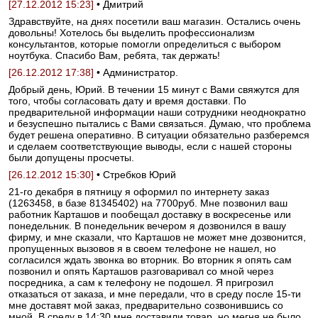
[27.12.2012 15:23]
• Дмитрий
Здравствуйте, на днях посетили ваш магазин. Остались очень
довольны! Хотелось бы выделить профессионализм
консультантов, которые помогли определиться с выбором
ноутбука. Спасибо Вам, ребята, так держать!
[26.12.2012 17:38]
• Администратор.
Добрый день, Юрий. В течении 15 минут с Вами свяжутся для
того, чтобы согласовать дату и время доставки. По
предварительной информации наши сотрудники неоднократно
и безуспешно пытались с Вами связаться. Думаю, что проблема
будет решена оперативно. В ситуации обязательно разберемся
и сделаем соответствующие выводы, если с нашей стороны
были допущены просчеты.
[26.12.2012 15:30]
• Стребков Юрий
21-го декабря в пятницу я оформил по интернету заказ
(1263458, в базе 81345402) на 7700руб. Мне позвонил ваш
работник Карташов и пообещал доставку в воскресенье или
понедельник. В понедельник вечером я дозвонился в вашу
фирму, и мне сказали, что Карташов не может мне дозвонится,
пропущенных вызовов я в своем телефоне не нашел, но
согласился ждать звонка во вторник. Во вторник я опять сам
позвонил и опять Карташов разговаривал со мной через
посредника, а сам к телефону не подошел. Я пригрозил
отказаться от заказа, и мне передали, что в среду после 15-ти
мне доставят мой заказ, предварительно созвонившись со
мной. В среду в 14:30 мне доставили товар, но мегня не было