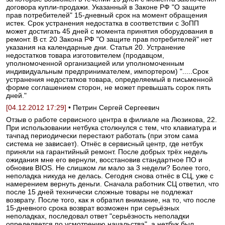
договора купли-продажи. Указанный в Законе РФ "О защите
прав потребителей" 15-дневный срок на момент обращения
истек. Срок устранения недостатка в соответствии с ЗоПП
может достигать 45 дней с момента принятия оборудования в
ремонт. В ст. 20 Закона РФ "О защите прав потребителей" нет
указания на календарные дни. Статья 20. Устранение
недостатков товара изготовителем (продавцом,
уполномоченной организацией или уполномоченным
индивидуальным предпринимателем, импортером) ".....Срок
устранения недостатков товара, определяемый в письменной
форме соглашением сторон, не может превышать сорок пять
дней."
[04.12.2012 17:29]
• Петрин Сергей Сергеевич
Отзыв о работе сервисного центра в филиале на Люзикова, 22.
При использовании нетбука столкнулся с тем, что клавиатура и
тачпад периодически перестают работать (при этом сама
система не зависает). Отнёс в сервисный центр, где нетбук
приняли на гарантийный ремонт. После добрых трёх недель
ожидания мне его вернули, восстановив стандартное ПО и
обновив BIOS. Не слишком ли мало за 3 недели? Более того,
неполадка никуда не делась. Сегодня снова отнёс в СЦ, уже с
намерением вернуть деньги. Сначала работник СЦ ответил, что
после 15 дней технически сложные товары не подлежат
возврату. После того, как я обратил внимание, на то, что после
15-дневного срока возврат возможен при серьёзных
неполадках, последовал ответ "серьёзность неполадки
определяется по усмотрению начальства", а нетбук был