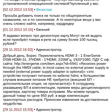
установленной операционной системой?купленный у вас.
[02.12.2012 13:53]
•
Вячеслав
Просьба добавить поиск не только по общепринятым
названиям, но и по синонимам. А то некоторые вещи у вас
очень сложно найти, например, кардридер
[01.12.2012 10:15]
• Евгений
Я задавал вопрос про дисконтную карту.Могут ли её выдать
если приобрёл товара в рете на сумму более 100 тысящ
рублей?
[29.11.2012 16:02]
• Администратор.
Добрый день, Борис. Переключатель HDMI 3 - 1 EnerGenie
DSW-HDMI-31, 3*HDMI - 1*HDMI, 225МГц, 1920*1080, ПДУ С оф.
сайта: http://energenie.com/item.aspx?id=5941 «Receives power
through the HMDI cable; in most cases no external power supply is
needed (external power supply adapter is optional)» «это
устройство получает питание по кабелю hdmi, в большинстве
случаев внешнее питание НЕ требуется (внешний БП –
дополнительная опция, не прилагается)» К сотруднику,
указавшему БП в комплектации, примем меры дисциплинарного
характера, карточку товара исправим. Мы можем продать
данный товар по цене 850 руб. в виде компенсации
транспортных расходов. Приносим извинения за доставленные
неудобства.
[29.11.2012 15:03]
• Администратор.