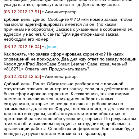
уже дать ответ, привезут или нет и т.д. Долго получается.
[06.12.2012 17:51]
• Администратор.
Добрый день, Денис. Сообщите ФИО или номер заказа, чтобы
мы могли идентифицировать имеется ли он. (по каким
причинам не обработан) Заказов с указанным в сообщении эл.
адресом у нас нет. С сайта: "Для идентификации заказа
необходим его номер."
[06.12.2012 16:04]
•
Денис
Как понять, что заявка сформирована корректно? Никаких
оповещений не приходило. Два дня жду ответ по заказу позиции
Чехол для iPad JisonCase Smart Leather Case, кожа, черный
<818271> Ответа нет. Продолжать ждать?
[06.12.2012 12:53]
• Администратор.
Добрый день, Ринат. Обязательно разберемся с причиной
отсутствия отклика на интернет заявку, если она действительно
была сформирована корректно. К сожалению, так как фирма
постоянно расширяется, приходится набирать новых
сотрудников, которые не всегда отвечают требованиям на
занимаемые должности. Форум, гостевая книга, отдел качества
для этого и созданы, чтобы покупатели могли обратиться с
претензией на качество обслуживания, сервиса. По результатам
этих жалоб, и выявляем нерадивых сотрудников, проблемы в
организации работы. Спасибо за информации. Ваш отзыв будет
доведен до руководителя магазина в г. Краснодар.