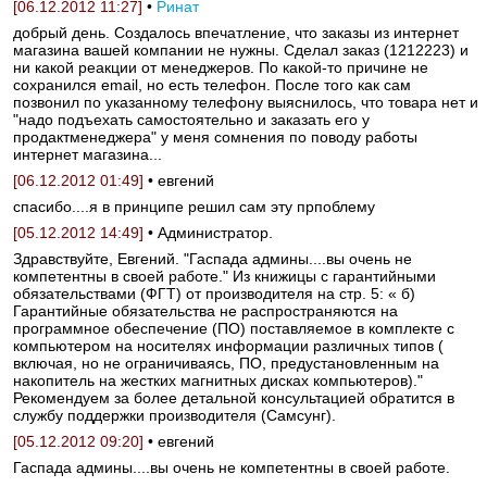
[06.12.2012 11:27]
•
Ринат
добрый день. Создалось впечатление, что заказы из интернет
магазина вашей компании не нужны. Сделал заказ (1212223) и
ни какой реакции от менеджеров. По какой-то причине не
сохранился email, но есть телефон. После того как сам
позвонил по указанному телефону выяснилось, что товара нет и
"надо подъехать самостоятельно и заказать его у
продактменеджера" у меня сомнения по поводу работы
интернет магазина...
[06.12.2012 01:49]
• евгений
спасибо....я в принципе решил сам эту прпоблему
[05.12.2012 14:49]
• Администратор.
Здравствуйте, Евгений. "Гаспада админы....вы очень не
компетентны в своей работе." Из книжицы с гарантийными
обязательствами (ФГТ) от производителя на стр. 5: « б)
Гарантийные обязательства не распространяются на
программное обеспечение (ПО) поставляемое в комплекте с
компьютером на носителях информации различных типов (
включая, но не ограничиваясь, ПО, предустановленным на
накопитель на жестких магнитных дисках компьютеров)."
Рекомендуем за более детальной консультацией обратится в
службу поддержки производителя (Самсунг).
[05.12.2012 09:20]
• евгений
Гаспада админы....вы очень не компетентны в своей работе.