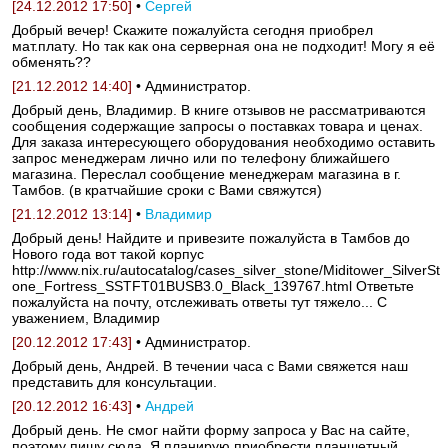
[24.12.2012 17:50]
•
Сергей
Добрый вечер! Скажите пожалуйста сегодня приобрел
мат.плату. Но так как она серверная она не подходит! Могу я её
обменять??
[21.12.2012 14:40]
• Администратор.
Добрый день, Владимир. В книге отзывов не рассматриваются
сообщения содержащие запросы о поставках товара и ценах.
Для заказа интересующего оборудования необходимо оставить
запрос менеджерам лично или по телефону ближайшего
магазина. Переслал сообщение менеджерам магазина в г.
Тамбов. (в кратчайшие сроки с Вами свяжутся)
[21.12.2012 13:14]
•
Владимир
Добрый день! Найдите и привезите пожалуйста в Тамбов до
Нового года вот такой корпус
http://www.nix.ru/autocatalog/cases_silver_stone/Miditower_SilverSt
one_Fortress_SSTFT01BUSB3.0_Black_139767.html Ответьте
пожалуйста на почту, отслеживать ответы тут тяжело... С
уважением, Владимир
[20.12.2012 17:43]
• Администратор.
Добрый день, Андрей. В течении часа с Вами свяжется наш
представить для консультации.
[20.12.2012 16:43]
•
Андрей
Добрый день. Не смог найти форму запроса у Вас на сайте,
поэтому пишу сюда. Я планирую приобрести планшетный