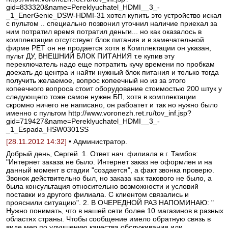
gid=833320&name=Pereklyuchatel_HDMI__3_-
_1_EnerGenie_DSW-HDMI-31 хотел купить это устройство искал
с пультом .. специально позвонил уточнил наличие приехал за
ним потратил время потратил деньги... но как оказалось в
комплектации отсутствует блок питания и в замечательной
фирме РЕТ он не продается хотя в Комплектации он указан,
пульт ДУ, ВНЕШНИЙ БЛОК ПИТАНИЯ т.е купив эту
переключатель надо еще потратить кучу времени по пробкам
доехать до центра и найти нужный блок питания и только тогда
получить желаемое, вопрос копеечный но из за этого
копеечного вопроса стоит оборудование стоимостью 200 штук у
следующего тоже самое нужен БП, хотя в комплектации
скромно ничего не написано, он рабоатет и так но нужно было
именно с пультом http://www.voronezh.ret.ru/tov_inf.jsp?
gid=719427&name=Pereklyuchatel_HDMI__3_-
_1_Espada_HSW0301SS
[28.11.2012 14:32]
• Администратор.
Добрый день, Сергей. 1. Ответ нач. филиала в г. Тамбов:
"Интернет заказа не было. Интернет заказ не оформлен и на
данный момент в стадии "создается", а факт звонка проверю.
Звонок действительно был, но заказа как такового не было, а
была консультация относительно возможности и условий
поставки из другого филиала. С клиентом связались и
прояснили ситуацию". 2. В ОЧЕРЕДНОЙ РАЗ НАПОМИНАЮ: "
Нужно понимать, что в нашей сети более 10 магазинов в разных
областях страны. Чтобы сообщение имело обратную связь в
виде мер по улучшению качества обслуживания или