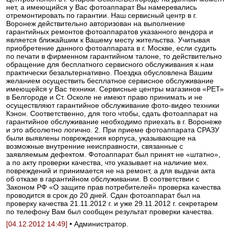
нет, а имеющийся у Вас фотоаппарат Вы намеревались
отремонтировать по гарантии. Наш сервисный центр в г.
Воронеж действительно авторизован на выполнение
гарантийных ремонтов фотоаппаратов указанного вендора и
является ближайшим к Вашему месту жительства. Учитывая
приобретение данного фотоаппарата в г. Москве, если судить
по печати в фирменном гарантийном талоне, то действительно
обращение для бесплатного сервисного обслуживания к нам
практически безальтернативно. Поездка обусловлена Вашим
желанием осуществить бесплатное сервисное обслуживание
имеющейся у Вас техники. Сервисные центры магазинов «РЕТ»
в Белгороде и Ст. Осколе не имеют право принимать и не
осуществляют гарантийное обслуживание фото-видео техники
Кэнон. Соответственно, для того чтобы, сдать фотоаппарат на
гарантийное обслуживание необходимо приехать в г. Воронеже
и это абсолютно логично. 2. При приеме фотоаппарата СРАЗУ
были выявлены повреждения корпуса, указывающие на
возможные внутренние неисправности, связанные с
заявляемым дефектом. Фотоаппарат был принят не «штатно»,
а по акту проверки качества, что указывает на наличие мех.
повреждений и принимается не на ремонт, а для выдачи акта
об отказе в гарантийном обслуживании. В соответствии с
Законом РФ «О защите прав потребителей» проверка качества
проводится в срок до 20 дней. Сдан фотоаппарат был на
проверку качества 21.11.2012 г. и уже 29.11.2012 г. секретарем
по телефону Вам был сообщен результат проверки качества.
[04.12.2012 14:49]
• Администратор.