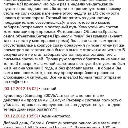
питания.Я прикинул,что один раз в неделю увидеть,как он
ругается на подлинность батареи не травмирует мою психику
столь же сильно,как излечение этого недуга за 1/3 стоимости
нового фотоаппарата.Готовый заплатить за диагностику
предварительно созвонившись(что все готово его можно
забирать)отправился в повторный путь.Хочу уточнить состав
комплектации при приемке: Фотоаппарат, Объектив,Крышка
седла объектива,Батарея.Принесли "тушу" без крышки (значит
так он лежал у мастера все время),большая часть саморезов
отсутствовала,на корпусе сразу обнаружил липкие пятна-тут же
посмотрел на зеркало-оно было в пыли с отпечатками чего-то.В
результате я не стал забирать фотоаппарат,а оставил его с
письмом-претензией. Прошу руководство обратить внимание на
то,что 3 января мы с женой вылетаем в отпуск.В отпуске не был
ни я ни она уже как 3 года, а без фотоаппарата... в общем Вы
сами все понимаете, поэтому прошу скорейшего решения
сложившейся ситуации. Все не влезло.Полный текст отправил
на ret@ret.ru
[03.12.2012 15:02]
• евгений
Купил ноут Samsung 300V5A...в связи с непонятными
действиями программы Самсунг Рековери система полностью
убилась...пришлось переустановить на другую-левую...а гдеж
теперь драйвера брать????!!
[03.12.2012 13:55]
• Администратор.
Добрый день, Сергей. Ответ директора одного из магазинов г.
Краснодар ( МЦ "Красная Площадь", Дзержинского, 100) по