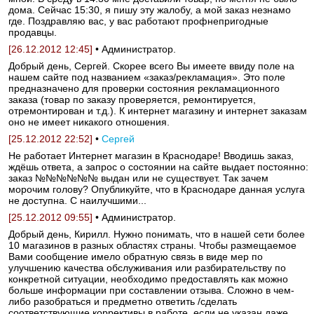
дома. Сейчас 15:30, я пишу эту жалобу, а мой заказ незнамо
где. Поздравляю вас, у вас работают профнепригодные
продавцы.
[26.12.2012 12:45]
• Администратор.
Добрый день, Сергей. Скорее всего Вы имеете ввиду поле на
нашем сайте под названием «заказ/рекламация». Это поле
предназначено для проверки состояния рекламационного
заказа (товар по заказу проверяется, ремонтируется,
отремонтирован и т.д.). К интернет магазину и интернет заказам
оно не имеет никакого отношения.
[25.12.2012 22:52]
•
Сергей
Не работает Интернет магазин в Краснодаре! Вводишь заказ,
ждёшь ответа, а запрос о состоянии на сайте выдает постоянно:
заказ №№№№№№ выдан или не существует. Так зачем
морочим голову? Опубликуйте, что в Краснодаре данная услуга
не доступна. С наилучшими...
[25.12.2012 09:55]
• Администратор.
Добрый день, Кирилл. Нужно понимать, что в нашей сети более
10 магазинов в разных областях страны. Чтобы размещаемое
Вами сообщение имело обратную связь в виде мер по
улучшению качества обслуживания или разбирательству по
конкретной ситуации, необходимо предоставлять как можно
больше информации при составлении отзыва. Сложно в чем-
либо разобраться и предметно ответить /сделать
соответствующие коррективы в работе, если не указан даже