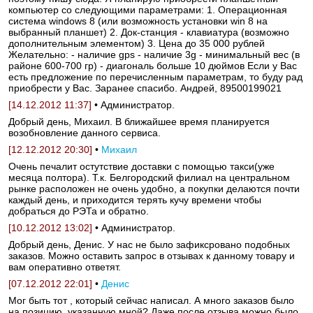
компьютер со следующими параметрами: 1. Операционная
система windows 8 (или возможность установки win 8 на
выбранный планшет) 2. Док-станция - клавиатура (возможно
дополнительным элементом) 3. Цена до 35 000 рублей
Желательно: - наличие gps - наличие 3g - минимальный вес (в
районе 600-700 гр) - диагональ больше 10 дюймов Если у Вас
есть предложение по перечисленным параметрам, то буду рад
приобрести у Вас. Заранее спасибо. Андрей, 89500199021
[14.12.2012 11:37]
• Администратор.
Добрый день, Михаил. В ближайшее время планируется
возобновление данного сервиса.
[12.12.2012 20:30]
•
Михаил
Очень печалит остутствие доставки с помощью такси(уже
месяца полтора). Т.к. Белгородский филиал на центральном
рынке расположен не очень удобно, а покупки делаются почти
каждый день, и приходится терять кучу времени чтобы
добраться до РЭТа и обратно.
[10.12.2012 13:02]
• Администратор.
Добрый день, Денис. У нас не было зафиксровано подобных
заказов. Можно оставить запрос в отзывах к данному товару и
вам оперативно ответят.
[07.12.2012 22:01]
•
Денис
Мог быть тот , который сейчас написал. А много заказов было
на позицию, указанную мной? Даже после отзыва можно было