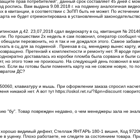
защите прав потребителей", данный срок составляет 45 дней с мо
 роспись. Вам выдана 9.08.2018 г. на подмену аналогичная видео
х в квитанции, в соответствии с ЗоПП быть не может. По истечени
арта не будет отремонтирована в установленный законодательство
тинская д.42. 23,07,2018 сдал видеокарту в сц, квитанция № 20146
нили. По прошествии 2х недель я сам позвонил, оператор сообщил ч
е обещали перезвонить, но я так и не дождался этого. Самое забав
хать в сц для за подменой . Приехав в сц, менеджер вынес карту, 
озвращено. Претензий к комплектности и ремонту нет. Я вроде п
 однократно доставалась из коробки пломба была сорвана и были с
т, но этого тоже не произошло. На следующий день позвонил в мага
но. Если вы готовы были поменять карту на не совсем новую, то по
озвратом ДС?
=1050060, клавиатуру и мышь. При оформлении заказа спросил насче
еня никакой нет. А вот тут https://oskol.ret.ru/?&pn=discount гово
орию "бу". Товар поврежден недавно, о чем менеджеры зала не зна
хорошо видимый дефект, Стеллаж ЯНТАРЬ 180-1 вишня, Код 972062
 в уценку. Плохо работаете, не следите за состоянием товара. Пр