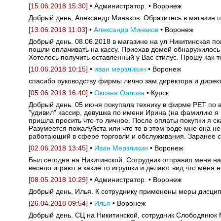
[15.06.2018 15:30]
• Администратор. • Воронеж
Добрый день, Александр Минаков. Обратитесь в магазин п
[13.06.2018 11:03]
•
Александр Минаков
• Воронеж
Добрый день. 08.06.2018 в магазине на ул Никитинская по
пошли оплачивать на кассу. Приехав домой обнаружилось 
Хотелось получить оставленный у Вас стилус. Прошу как-т
[10.06.2018 10:15]
•
иван мерзликин
• Воронеж
спасибо руководству фирмы лично зам.директора и директ
[05.06.2018 16:40]
•
Оксана Орлова
• Курск
Добрый день. 05 июня покупала технику в фирме РЕТ по ад
"удивил" кассир, девушка по имени Ирина (на фамилию я 
пришла просить что-то личное. После оплаты покупки я ска
Разумеется пожалуйста или что то в этом роде мне она н
работающий в сфере торговли и обслуживания. Заранее с
[02.06.2018 13:45]
•
Иван Мерзликин
• Воронеж
Был сегодня на Никитинской. Сотрудник отправил меня на 
весело играют в какие то игрушки и делают вид что меня нет
[08.05.2018 10:29]
• Администратор. • Воронеж
Добрый день, Илья. К сотруднику применены меры дисцип
[26.04.2018 09:54]
•
Илья
• Воронеж
Добрый день. СЦ на Никитинской, сотрудник Слободянюк М.