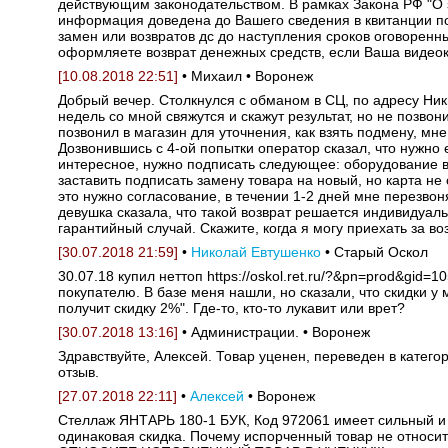
действующим законодательством. В рамках Закона РФ "О 
информация доведена до Вашего сведения в квитанции под
замен или возвратов дс до наступления сроков оговоренны
оформляете возврат денежных средств, если Ваша видеок
[10.08.2018 22:51]
• Михаил • Воронеж
Добрый вечер. Столкнулся с обманом в СЦ, по адресу Ники
недель со мной свяжутся и скажут результат, но не позво
позвонил в магазин для уточнения, как взять подмену, мн
Дозвонившись с 4-ой попытки оператор сказал, что нужно е
интересное, нужно подписать следующее: оборудование в
заставить подписать замену товара на новый, но карта не
это нужно согласование, в течении 1-2 дней мне перезвоня
девушка сказала, что такой возврат решается индивидуаль
гарантийный случай. Скажите, когда я могу приехать за в
[30.07.2018 21:59]
•
Николай Евтушенко
• Старый Оскол
30.07.18 купил неттоп https://oskol.ret.ru/?&pn=prod&gid
покупателю. В базе меня нашли, но сказали, что скидки у м
получит скидку 2%". Где-то, кто-то лукавит или врет?
[30.07.2018 13:16]
• Администрации. • Воронеж
Здравствуйте, Алексей. Товар уценен, переведен в катег
отзыв.
[27.07.2018 22:11]
•
Алексей
• Воронеж
Стеллаж ЯНТАРЬ 180-1 БУК, Код 972061 имеет сильный и 
одинаковая скидка. Почему испорченный товар не относите