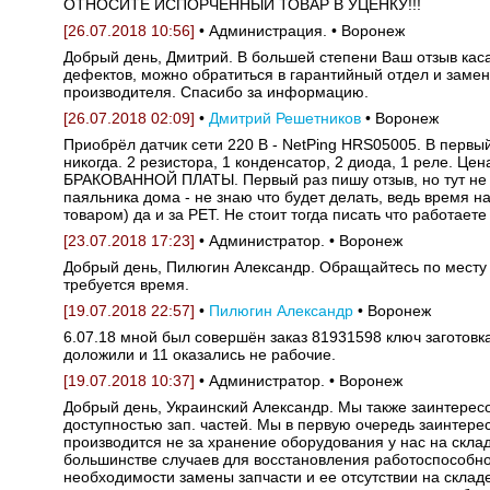
ОТНОСИТЕ ИСПОРЧЕННЫЙ ТОВАР В УЦЕНКУ!!!
[26.07.2018 10:56]
• Администрация. • Воронеж
Добрый день, Дмитрий. В большей степени Ваш отзыв касае
дефектов, можно обратиться в гарантийный отдел и замени
производителя. Спасибо за информацию.
[26.07.2018 02:09]
•
Дмитрий Решетников
• Воронеж
Приобрёл датчик сети 220 В - NetPing HRS05005. В первы
никогда. 2 резистора, 1 конденсатор, 2 диода, 1 ре
БРАКОВАННОЙ ПЛАТЫ. Первый раз пишу отзыв, но тут не у
паяльника дома - не знаю что будет делать, ведь время н
товаром) да и за РЕТ. Не стоит тогда писать что работае
[23.07.2018 17:23]
• Администратор. • Воронеж
Добрый день, Пилюгин Александр. Обращайтесь по месту с
требуется время.
[19.07.2018 22:57]
•
Пилюгин Александр
• Воронеж
6.07.18 мной был совершён заказ 81931598 ключ заготовка 
доложили и 11 оказались не рабочие.
[19.07.2018 10:37]
• Администратор. • Воронеж
Добрый день, Украинский Александр. Мы также заинтерес
доступностью зап. частей. Мы в первую очередь заинтере
производится не за хранение оборудования у нас на скла
большинстве случаев для восстановления работоспособно
необходимости замены запчасти и ее отсутствии на скла