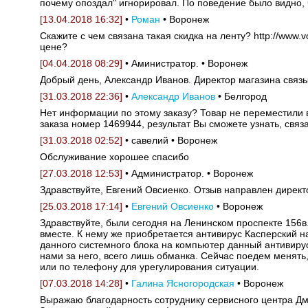
почему опоздал" игнорировал. По поведение было видно, 
[13.04.2018 16:32]
•
Роман
• Воронеж
Скажите с чем связана такая скидка на ленту? http://www.
цене?
[04.04.2018 08:29]
• Аминистратор. • Воронеж
Добрый день, Александр Иванов. Директор магазина связы
[31.03.2018 22:36]
•
Александр Иванов
• Белгород
Нет информации по этому заказу? Товар не переместили 
заказа номер 1469944, результат Вы сможете узнать, свя
[31.03.2018 02:52]
• савелий • Воронеж
Обслуживание хорошее спасибо
[27.03.2018 12:53]
• Администратор. • Воронеж
Здравствуйте, Евгений Овсиенко. Отзыв направлен директ
[25.03.2018 17:14]
•
Евгений Овсиенко
• Воронеж
Здравствуйте, были сегодня на Ленинском проспекте 156
вместе. К нему же приобретается антивирус Касперский на
данного системного блока на компьютер данный антивирус
нами за него, всего лишь обманка. Сейчас поедем менять,
или по телефону для урегулирования ситуации.
[07.03.2018 14:28]
•
Галина Ясногородская
• Воронеж
Выражаю благодарность сотруднику сервисного центра Дми