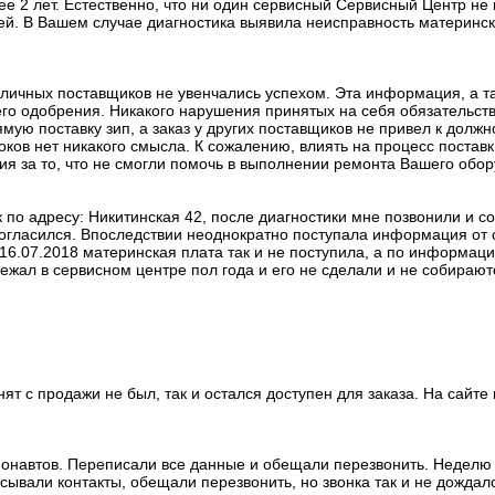
е 2 лет. Естественно, что ни один сервисный Сервисный Центр не 
лей. В Вашем случае диагностика выявила неисправность материнс
зличных поставщиков не увенчались успехом. Эта информация, а т
го одобрения. Никакого нарушения принятых на себя обязательств
мую поставку зип, а заказ у других поставщиков не привел к должн
ков нет никакого смысла. К сожалению, влиять на процесс поставки
я за то, что не смогли помочь в выполнении ремонта Вашего обор
ук по адресу: Никитинская 42, после диагностики мне позвонили и
согласился. Впоследствии неоднократно поступала информация от с
16.07.2018 материнская плата так и не поступила, а по информаци
жал в сервисном центре пол года и его не сделали и не собираются д
ят с продажи не был, так и остался доступен для заказа. На сайте
монавтов. Переписали все данные и обещали перезвонить. Неделю 
сывали контакты, обещали перезвонить, но звонка так и не дождал