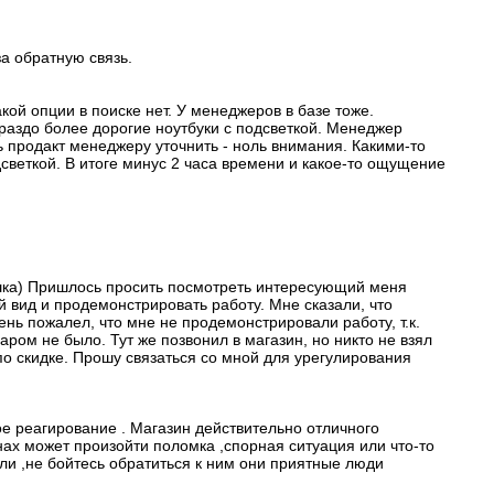
а обратную связь.
кой опции в поиске нет. У менеджеров в базе тоже.
гораздо более дорогие ноутбуки с подсветкой. Менеджер
ь продакт менеджеру уточнить - ноль внимания. Какими-то
дсветкой. В итоге минус 2 часа времени и какое-то ощущение
вушка) Пришлось просить посмотреть интересующий меня
й вид и продемонстрировать работу. Мне сказали, что
ень пожалел, что мне не продемонстрировали работу, т.к.
аром не было. Тут же позвонил в магазин, но никто не взял
по скидке. Прошу связаться со мной для урегулирования
ое реагирование . Магазин действительно отличного
нах может произойти поломка ,спорная ситуация или что-то
ли ,не бойтесь обратиться к ним они приятные люди