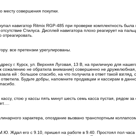
о месту совершения покупки.
купал навигатор Ritmix RGP-485 при проверке комплектность была 
отсутствие Стилуса. Дисплей навигатора плохо реагирует на пальц
о отреагировать.
ору. все претензии урегулированы.
ресу г. Курск, ул. Верхняя Луговая, 13 В, на приличную для наше
к сожалению не обратила внимание) совершенно не дружелюбная, о
зала ей : большое спасибо, на что получила в ответ такой взгляд, 
е ответила. Будьте добры, напомните продавцам и кассирам в данн
пасибо.
кассу, стою у кассы пять минут шесть семь касса пустая, рядом з
.....
линарного характера, опоздание вызвано транспортным коллапсом
Ю. Ждал его с 9.10, пришел на работе в 9.40. Простоял пол часа и