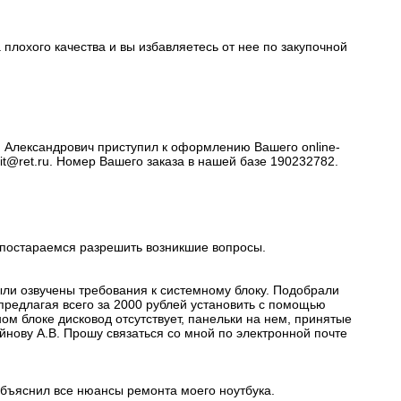
 плохого качества и вы избавляетесь от нее по закупочной
й Александрович приступил к оформлению Вашего online-
it@ret.ru. Номер Вашего заказа в нашей базе 190232782.
и постараемся разрешить возникшие вопросы.
ыли озвучены требования к системному блоку. Подобрали
 предлагая всего за 2000 рублей установить с помощью
ом блоке дисковод отсутствует, панельки на нем, принятые
йнову А.В. Прошу связаться со мной по электронной почте
объяснил все нюансы ремонта моего ноутбука.