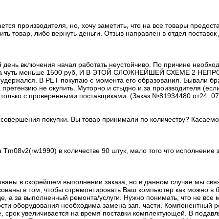
тся производителя, но, хочу заметить, что на все товары предост
ть товар, либо вернуть деньги. Отзыв направлен в отдел поставок
й день включения начал работать неустойчиво. По причине необход
ле. Цена чуть меньше 1500 руб, И В ЭТОЙ СЛОЖНЕЙШЕЙ СХЕМЕ 
держался. В РЕТ покупаю с момента его образования. Бывали брак
а претензию не окупить. Муторно и стыдно и за производителя (ес
те только с проверенными поставщиками. (Заказ №81934480 от24. 07
овершения покупки. Вы товар принимали по количеству? Касаемо с
Tm08v2(rw1990) в количестве 90 штук, мало того что исполнение за
ованы в скорейшем выполнении заказа, но в данном случае мы свя
сованы в том, чтобы отремонтировать Ваш компьютер как можно в б
де, а за выполненный ремонта/услуги. Нужно понимать, что не все 
сти оборудования необходима замена зап. части. Компонентный ре
де, срок увеличивается на время поставки комплектующей. В под