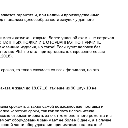
авляется гарантия и, при наличии производственных
 для анализа целесообразности закупок у данного
имости датчика - открыл. Более ужасной схемы не встречал
2 НЕПРОПАЯННЫХ НОЖКИ И 1 ОТОРВАННАЯ ПО ПРИЧИНЕ
ованные изделия, но такое! Если купит человек без
ли только РЕТ не стал приторговывать откровенно левым
.2018).
роков, то товар свозился со всех филиалов, на это
каза я ждал до 18.07.18, так ещё из 90 штук 10 не
заны сроками, а также самой возможностью поставки и
олее короткие сроки, так как оплата исполнителю
можно отремонтировать за счет компонентного ремонта и в
монт оборудования занимает не более 3 дней, а в случае
авляющей части оборудование принимаемое на платный