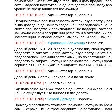
ремонт уже имеет истекшую гарантию и дату продажи боле
сотен моделей ноутбуков не одного десятка производите
уровне не представляется возможным.
[19.07.2018 10:37]
• Администратор. • Воронеж
Неоднократные попытки заказать метеринскую плату у ра
была доведена до Вашего сведения и проводилась с Ваше
снят с производства и производитель не поддерживает пря
как можно скором завершении ремонта и в затягивании сро
компетенции. В любом случае, мы приносим свои извинени
[16.07.2018 12:35]
•
Украинский Александр
• Воронеж
Добрый день! 15.01.2018 сдал на диагностику свой ноутб
предложено заказать новую материнскую плату, на что я 
продлевались, "кормили завтраками", но по состоянию на 
предложили забрать ноутбук без ремонта т.е. ноутбук проле
сервиса от РЕТа я никак не ожидал!!!! Заказ № 201443158
[13.07.2018 13:00]
• Администратор. • Воронеж
Добрый день. Сергей, написал Вам по эл. почте.
[11.07.2018 07:31]
• Любовь • Липецк
Сделала заказ 1471344, товар в единственном числе, но сн
или не существует. Кто виноват и что делать?
[06.07.2018 11:05]
•
Сергей Давыдов
• Воронеж
Приходил рассчитать стоимость ремонта ноутбука на Кос
сам. С сервисным центром соединить не получалось. запи