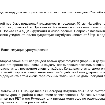
директору для информации и соответствующих выводов. Спасибо з
й ноутбук с подсветкой клавиатуры в пределах 40тыс. На сайте та
ие 36 тыс, приезжайте. Приехал на Космонавтов - показали только 
ут. Поехал сам в ДМ - футболят и игнор полный. Попросил позвонит
ине увидел что полно существует ноутбуков Lenovo от 34т.р. с по
 Ваша ситуация урегулирована.
 втором этаже в 21 час увидел только двух голубков (парень и де
мне его просто принесли на выдачу, опять просил показать внешни
м распечатал, посмотрел внешне, забрал. Когда распечатал дома оч
..с моей стороны совершения каких либо действий или ударов с тов
го документа в том числе гарантийный талон мне не дали, покупал 
магазина РЕТ ,конкретнее в г Белгород Ватутина пр-т, 9а за быстр
соком уровне ,работа с клиентами великолепная ) . Во всех магази
и ,так вот РЕТ и его Руководители никогда меня еще не разочарова
ему клиента . Еще раз спасибо