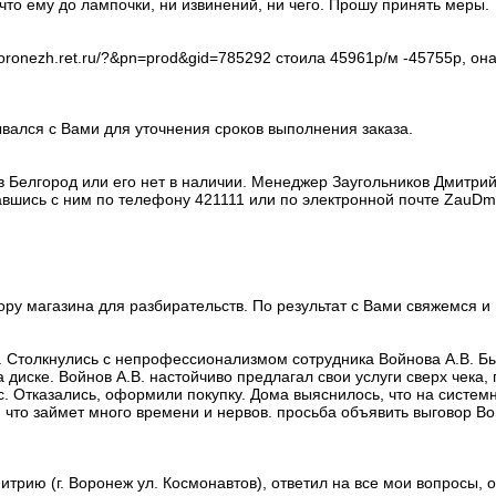
что ему до лампочки, ни извинений, ни чего. Прошу принять меры.
voronezh.ret.ru/?&pn=prod&gid=785292 стоила 45961р/м -45755р, она
вался с Вами для уточнения сроков выполнения заказа.
в Белгород или его нет в наличии. Менеджер Заугольников Дмитри
завшись с ним по телефону 421111 или по электронной почте ZauDm
ору магазина для разбирательств. По результат с Вами свяжемся 
в. Столкнулись с непрофессионализмом сотрудника Войнова А.В. Б
 диске. Войнов А.В. настойчиво предлагал свои услуги сверх чека,
. Отказались, оформили покупку. Дома выяснилось, что на системн
 что займет много времени и нервов. просьба объявить выговор Во
трию (г. Воронеж ул. Космонавтов), ответил на все мои вопросы, 