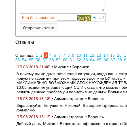
Код безопасности
Новый
Отправить отзыв
Отзывы
Страница:
1
2
3
4
5
6
7
8
9
10
11
12
13
14
15
16
1
53
54
55
56
57
58
59
60
61
62
63
64
65
66
67
68
6
[15.08.2018 21:48]
• Михаил • Воронеж
А почему вы не дали пояснение ситуации, когда ваши сот
новую по гарантии при этом подсовывают мне БУ карту, и 
МАКСИМАЛЬНО ВОЗМОЖНЫЙ СРОК НАХОЖДЕНИЯ ТОВАРА В РЕ
13,08 позвонил управляющий СЦ И сказал, что можно прие
решить данную проблему и вернуть мне деньги. Большая п
[15.08.2018 15:18]
• Администратор. • Воронеж
Здравствуйте, Евтушенко Николай. Вы зарегистрированы н
фамилию.
[15.08.2018 15:12]
• Администратор. • Воронеж
Добрый день, Михаил. Видеокарта оформлена в гарантийны