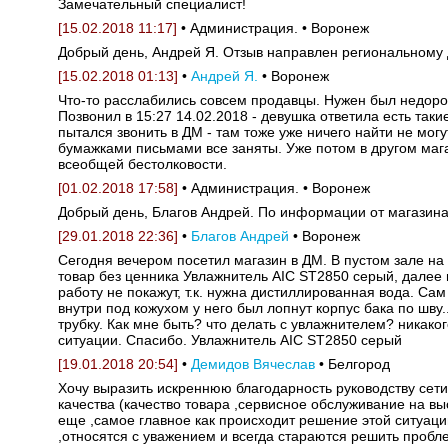
Замечательный специалист!
[15.02.2018 11:17]
• Администрация. • Воронеж
Добрый день, Андрей Я. Отзыв направлен региональному 
[15.02.2018 01:13]
•
Андрей Я.
• Воронеж
Что-то расслабились совсем продавцы. Нужен был недорого
Позвонил в 15:27 14.02.2018 - девушка ответила есть так
пытался звонить в ДМ - там тоже уже ничего найти не мог
бумажками письмами все заняты. Уже потом в другом магаз
всеобщей бестолковости.
[01.02.2018 17:58]
• Администрация. • Воронеж
Добрый день, Благов Андрей. По информации от магазина
[29.01.2018 22:36]
•
Благов Андрей
• Воронеж
Сегодня вечером посетил магазин в ДМ. В пустом зале на
товар без ценника Увлажнитель AIC ST2850 серый, далее 
работу не покажут, т.к. нужна дистиллированная вода. Са
внутри под кожухом у него был лопнут корпус бака по шву.
трубку. Как мне быть? что делать с увлажнителем? никако
ситуации. Спасибо. Увлажнитель AIC ST2850 серый
[19.01.2018 20:54]
•
Демидов Вячеслав
• Белгород
Хочу выразить искреннюю благодарность руководству сети 
качества (качество товара ,сервисное обслуживание на вы
еще ,самое главное как происходит решение этой ситуаци
,относятся с уважением и всегда стараются решить пробл