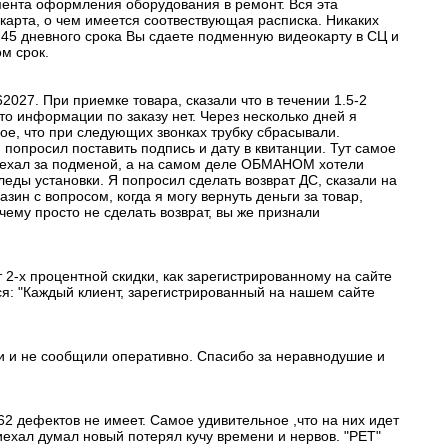
мента оформления оборудования в ремонт. Вся эта
карта, о чем имеется соотвествующая расписка. Никаких
и 45 дневного срока Вы сдаете подменную видеокарту в СЦ и
м срок.
2027. При приемке товара, сказали что в течении 1.5-2
то информации по заказу нет. Через несколько дней я
ное, что при следующих звонках трубку сбрасывали.
и попросил поставить подпись и дату в квитанции. Тут самое
риехал за подменой, а на самом деле ОБМАНОМ хотели
леды установки. Я попросил сделать возврат ДС, сказали на
зин с вопросом, когда я могу вернуть деньги за товар,
чему просто не сделать возврат, вы же признали
т 2-х процентной скидки, как зарегистрированному на сайте
рится: "Каждый клиент, зарегистрированный на нашем сайте
ли и не сообщили оперативно. Спасибо за неравнодушие и
 дефектов не имеет. Самое удивительное ,что на них идет
иехал думал новый потерял кучу времени и нервов. "РЕТ"