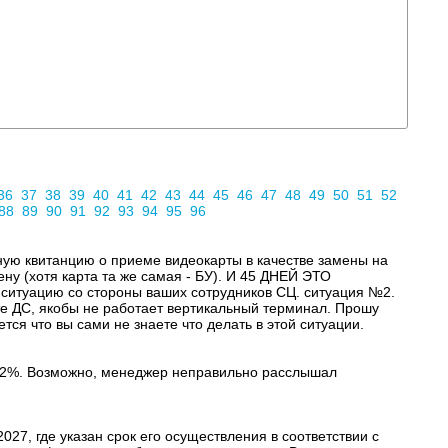
36
37
38
39
40
41
42
43
44
45
46
47
48
49
50
51
52
88
89
90
91
92
93
94
95
96
ную квитанцию о приеме видеокарты в качестве замены на
ну (хотя карта та же самая - БУ). И 45 ДНЕЙ ЭТО
ацию со стороны ваших сотрудников СЦ. ситуация №2.
ате ДС, якобы не работает вертикальный терминал. Прошу
ся что вы сами не знаете что делать в этой ситуации.
дка 2%. Возможно, менеджер неправильно расслышал
7, где указан срок его осуществления в соответствии с