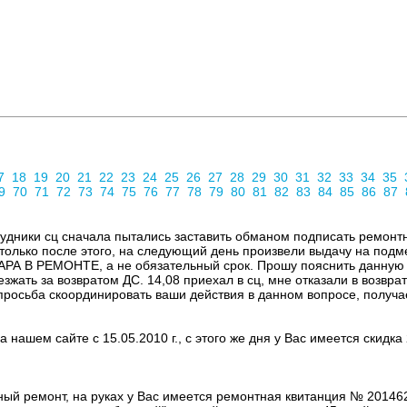
7
18
19
20
21
22
23
24
25
26
27
28
29
30
31
32
33
34
35
9
70
71
72
73
74
75
76
77
78
79
80
81
82
83
84
85
86
87
рудники сц сначала пытались заставить обманом подписать ремонт
только после этого, на следующий день произвели выдачу на подме
МОНТЕ, а не обязательный срок. Прошу пояснить данную ситу
зжать за возвратом ДС. 14,08 приехал в сц, мне отказали в возвр
росьба скоординировать ваши действия в данном вопросе, получает
а нашем сайте с 15.05.2010 г., с этого же дня у Вас имеется ски
й ремонт, на руках у Вас имеется ремонтная квитанция № 20146202