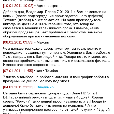
[10.01.2011 10:02]
• Администратор.
Доброго дня, Владимир. Плеер 7.01.2011 г. Вам поменяли на
новый. (после подтверждения производственного дефекта)
Техника (любая) может ломаться. Ни один производитель
никогда не даст Вам 100% гарантии того, что товар не
сломается в течении гарантийного срока. Главное, каким
образом продавец решает проблемы с ремонтом/заменой
оборудования при возникновении поломки.
[08.01.2011 09:53]
• Максим
Чем дальше тем хуже с ассортиментом, вы товар везите и
новогодние праздники тут не причем. Успешно с Вами работаю
7 лет, направляю к Вам людей и тд. Товара нет, или мало, это
основная проблема фирмы в том числе и оскольского филиала.
Именно касается ходового товара...
[07.01.2011 11:55]
• kas • Тамбов
7 числа в тамбове не работал магазин. и ваш график работы в
праздничные дни пошел коту под хвост
[04.01.2011 21:23]
•
Владимир
Сегодня был в сервисном центре - сдал Dune HD Smart
D1.Гарантийный ремонт и т.д. и т.п. - ждать 45 дней! Хорош
сервис."Ремонт" таких вещей прост - замена платы.Проще (и
дешевле) было бы заменить плеер на исправный.А кто
учитывает испорченное настроение от такой покупки и 45 дней
ожидания?