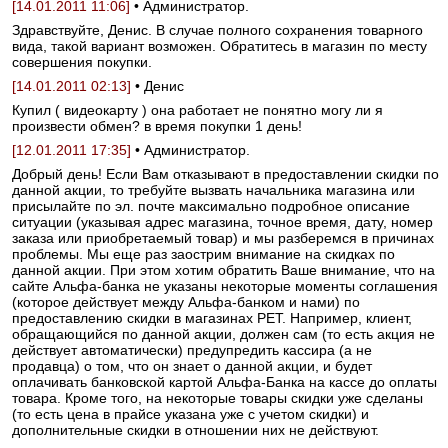
[14.01.2011 11:06]
• Администратор.
Здравствуйте, Денис. В случае полного сохранения товарного
вида, такой вариант возможен. Обратитесь в магазин по месту
совершения покупки.
[14.01.2011 02:13]
• Денис
Купил ( видеокарту ) она работает не понятно могу ли я
произвести обмен? в время покупки 1 день!
[12.01.2011 17:35]
• Администратор.
Добрый день! Если Вам отказывают в предоставлении скидки по
данной акции, то требуйте вызвать начальника магазина или
присылайте по эл. почте максимально подробное описание
ситуации (указывая адрес магазина, точное время, дату, номер
заказа или приобретаемый товар) и мы разберемся в причинах
проблемы. Мы еще раз заострим внимание на скидках по
данной акции. При этом хотим обратить Ваше внимание, что на
сайте Альфа-банка не указаны некоторые моменты соглашения
(которое действует между Альфа-банком и нами) по
предоставлению скидки в магазинах РЕТ. Например, клиент,
обращающийся по данной акции, должен сам (то есть акция не
действует автоматически) предупредить кассира (а не
продавца) о том, что он знает о данной акции, и будет
оплачивать банковской картой Альфа-Банка на кассе до оплаты
товара. Кроме того, на некоторые товары скидки уже сделаны
(то есть цена в прайсе указана уже с учетом скидки) и
дополнительные скидки в отношении них не действуют.