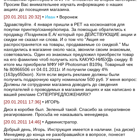
Просим Вас внимательнее изучать информацию о наших
акциях до посещения магазина.
[20.01.2011 20:32]
•
Иван
• Воронеж
Здравствуйте. 4 января пришли в РЕТ на космонавтов для
покупки принтер/сканер/копира. За помощью обратились к
продавцу /Поздняков Е.А/ который про ДЕЙСТВУЮЩИЕ акции и
скидки не сказал ни слова. И о том что "Акция не
распространяется на товары, продаваемые со скидкой." Мы
находились в магазине около часа, звонили своим знакомым,
советовались. Один из знакомых предложил приобрести товар
на его фамилию чтоб получить хоть КАКУЮ-НИБУДЬ скидку. В
итоге мы приобрели МФУ HP Photosmart B109q. Товарный чек
№ 80966506 от 04.01.2011г. И получили скидку 4%
(163руб50коп). Хотя если верить рекламе должны были
получить подарочную карту номиналом 500 руб. У меня вопрос:
Должны ли сотрудники магазина доводить до сведения
покупателей о проводимых в магазине акциях и как написано в
вашей рекламе СУПЕРПРЕДЛОЖЕНИЯХ?
[20.01.2011 17:36]
• ИГОРЬ
Диск в коробке был. Зеленый такой. Спасибо за оперативное
реагирование. Просьба не наказывать менеджера.
[20.01.2011 14:46]
• Администратор.
Добрый день, Игорь. Инструкция имеется в наличии. (на диске)
Менеджер до конца не разобравшийся в вопросе, понесет
дисциплинарное взыскание.