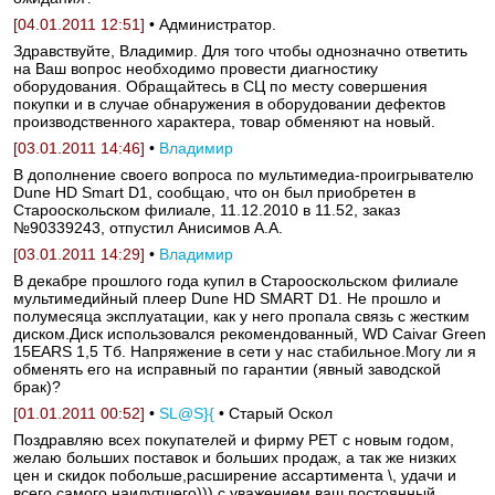
[04.01.2011 12:51]
• Администратор.
Здравствуйте, Владимир. Для того чтобы однозначно ответить
на Ваш вопрос необходимо провести диагностику
оборудования. Обращайтесь в СЦ по месту совершения
покупки и в случае обнаружения в оборудовании дефектов
производственного характера, товар обменяют на новый.
[03.01.2011 14:46]
•
Владимир
В дополнение своего вопроса по мультимедиа-проигрывателю
Dune HD Smart D1, сообщаю, что он был приобретен в
Старооскольском филиале, 11.12.2010 в 11.52, заказ
№90339243, отпустил Анисимов А.А.
[03.01.2011 14:29]
•
Владимир
В декабре прошлого года купил в Старооскольском филиале
мультимедийный плеер Dune HD SMART D1. Не прошло и
полумесяца эксплуатации, как у него пропала связь с жестким
диском.Диск использовался рекомендованный, WD Caivar Green
15EARS 1,5 Тб. Напряжение в сети у нас стабильное.Могу ли я
обменять его на исправный по гарантии (явный заводской
брак)?
[01.01.2011 00:52]
•
SL@S}{
• Старый Оскол
Поздравляю всех покупателей и фирму РЕТ с новым годом,
желаю больших поставок и больших продаж, а так же низких
цен и скидок побольше,расширение ассартимента \, удачи и
всего самого наилутшего))) с уважением ваш постоянный