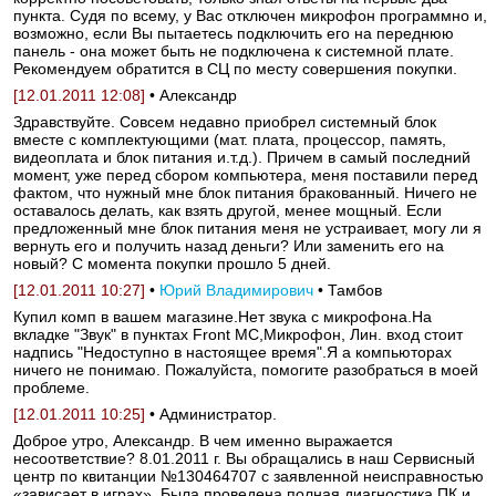
пункта. Судя по всему, у Вас отключен микрофон программно и,
возможно, если Вы пытаетесь подключить его на переднюю
панель - она может быть не подключена к системной плате.
Рекомендуем обратится в СЦ по месту совершения покупки.
[12.01.2011 12:08]
• Александр
Здравствуйте. Совсем недавно приобрел системный блок
вместе с комплектующими (мат. плата, процессор, память,
видеоплата и блок питания и.т.д.). Причем в самый последний
момент, уже перед сбором компьютера, меня поставили перед
фактом, что нужный мне блок питания бракованный. Ничего не
оставалось делать, как взять другой, менее мощный. Если
предложенный мне блок питания меня не устраивает, могу ли я
вернуть его и получить назад деньги? Или заменить его на
новый? С момента покупки прошло 5 дней.
[12.01.2011 10:27]
•
Юрий Владимирович
• Тамбов
Купил комп в вашем магазине.Нет звука с микрофона.На
вкладке "Звук" в пунктах Front MC,Микрофон, Лин. вход стоит
надпись "Недоступно в настоящее время".Я а компьюторах
ничего не понимаю. Пожалуйста, помогите разобраться в моей
проблеме.
[12.01.2011 10:25]
• Администратор.
Доброе утро, Александр. В чем именно выражается
несоответствие? 8.01.2011 г. Вы обращались в наш Сервисный
центр по квитанции №130464707 с заявленной неисправностью
«зависает в играх». Была проведена полная диагностика ПК и