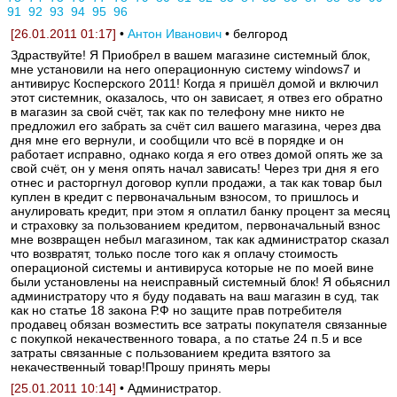
91
92
93
94
95
96
[26.01.2011 01:17]
•
Антон Иванович
• белгород
Здраствуйте! Я Приобрел в вашем магазине системный блок,
мне установили на него операционную систему windows7 и
антивирус Косперского 2011! Когда я пришёл домой и включил
этот системник, оказалось, что он зависает, я отвез его обратно
в магазин за свой счёт, так как по телефону мне никто не
предложил его забрать за счёт сил вашего магазина, через два
дня мне его вернули, и сообщили что всё в порядке и он
работает исправно, однако когда я его отвез домой опять же за
свой счёт, он у меня опять начал зависать! Через три дня я его
отнес и расторгнул договор купли продажи, а так как товар был
куплен в кредит с первоначальным взносом, то пришлось и
анулировать кредит, при этом я оплатил банку процент за месяц
и страховку за пользованием кредитом, первоначальный взнос
мне возвращен небыл магазином, так как администратор сказал
что возвратят, только после того как я оплачу стоимость
операционой системы и антивируса которые не по моей вине
были установлены на неисправный системный блок! Я обьяснил
администратору что я буду подавать на ваш магазин в суд, так
как но статье 18 закона Р.Ф но защите прав потребителя
продавец обязан возместить все затраты покупателя связанные
с покупкой некачественного товара, а по статье 24 п.5 и все
затраты связанные с пользованием кредита взятого за
некачественный товар!Прошу принять меры
[25.01.2011 10:14]
• Администратор.