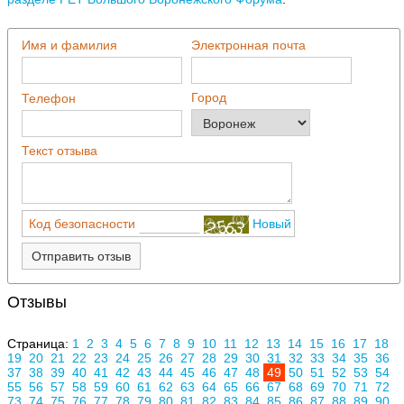
Имя и фамилия
Электронная почта
Город
Телефон
Текст отзыва
Код безопасности
Новый
Отправить отзыв
Отзывы
Страница:
1
2
3
4
5
6
7
8
9
10
11
12
13
14
15
16
17
18
19
20
21
22
23
24
25
26
27
28
29
30
31
32
33
34
35
36
37
38
39
40
41
42
43
44
45
46
47
48
49
50
51
52
53
54
55
56
57
58
59
60
61
62
63
64
65
66
67
68
69
70
71
72
73
74
75
76
77
78
79
80
81
82
83
84
85
86
87
88
89
90