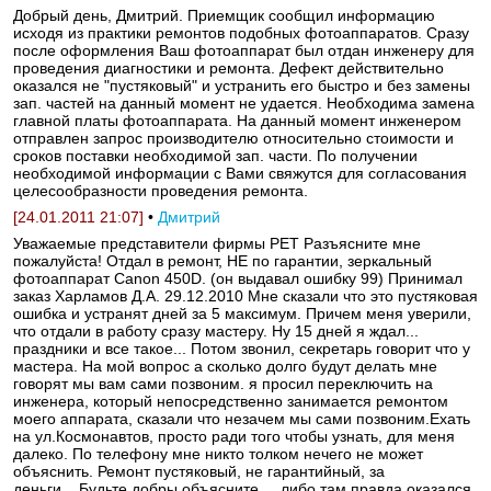
Добрый день, Дмитрий. Приемщик сообщил информацию
исходя из практики ремонтов подобных фотоаппаратов. Сразу
после оформления Ваш фотоаппарат был отдан инженеру для
проведения диагностики и ремонта. Дефект действительно
оказался не "пустяковый" и устранить его быстро и без замены
зап. частей на данный момент не удается. Необходима замена
главной платы фотоаппарата. На данный момент инженером
отправлен запрос производителю относительно стоимости и
сроков поставки необходимой зап. части. По получении
необходимой информации с Вами свяжутся для согласования
целесообразности проведения ремонта.
[24.01.2011 21:07]
•
Дмитрий
Уважаемые представители фирмы РЕТ Разъясните мне
пожалуйста! Отдал в ремонт, НЕ по гарантии, зеркальный
фотоаппарат Canon 450D. (он выдавал ошибку 99) Принимал
заказ Харламов Д.А. 29.12.2010 Мне сказали что это пустяковая
ошибка и устранят дней за 5 максимум. Причем меня уверили,
что отдали в работу сразу мастеру. Ну 15 дней я ждал...
праздники и все такое... Потом звонил, секретарь говорит что у
мастера. На мой вопрос а сколько долго будут делать мне
говорят мы вам сами позвоним. я просил переключить на
инженера, который непосредственно занимается ремонтом
моего аппарата, сказали что незачем мы сами позвоним.Ехать
на ул.Космонавтов, просто ради того чтобы узнать, для меня
далеко. По телефону мне никто толком нечего не может
объяснить. Ремонт пустяковый, не гарантийный, за
деньги....Будьте добры объясните.... либо там правда оказался