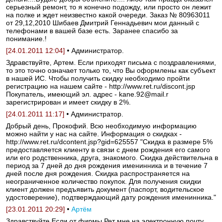
серьезный ремонт, то я конечно подожду, или просто он лежит
на полке и ждет неизвестно какой очереди. Заказ № 80963011
от 29,12,2010 Шибаев Дмитрий Геннадьевич мои данный с
телефонами в вашей базе есть. Заранее спасибо за
понимание.!
[24.01.2011 12:04]
• Администратор.
Здравствуйте, Артем. Если приходят письма с поздравлениями,
то это точно означает только то, что Вы оформлены как субъект
в нашей ИС. Чтобы получить скидку необходимо пройти
регистрацию на нашем сайте - http://www.ret.ru/discont.jsp
Покупатель, имеющий эл. адрес - kane.92@mail.r
зарегистрирован и имеет скидку в 2%.
[24.01.2011 11:17]
• Администратор.
Добрый день, Прокофий. Всю необходимую информацию
можно найти у нас на сайте. Информация о скидках -
http://www.ret.ru/dcontent.jsp?gid=625557 "Скидка в размере 5%
предоставляется клиенту в связи с днем рождения его самого
или его родственника, друга, знакомого. Скидка действительна в
период за 7 дней до дня рождения именинника и в течение 7
дней после дня рождения. Скидка распространяется на
неограниченное количество покупок. Для получения скидки
клиент должен предъявить документ (паспорт, водительское
удостоверение), подтверждающий дату рождения именинника."
[23.01.2011 20:29]
•
Артём
Здравствуйте.Если от фирмы Рет мне на электронную почту