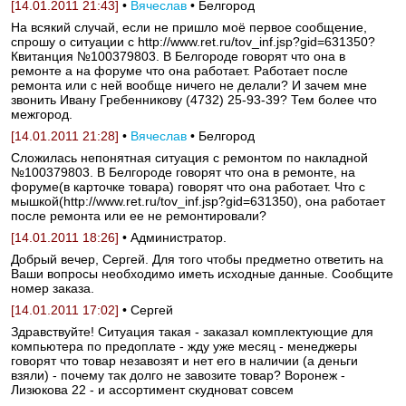
[14.01.2011 21:43]
•
Вячеслав
• Белгород
На всякий случай, если не пришло моё первое сообщение,
спрошу о ситуации с http://www.ret.ru/tov_inf.jsp?gid=631350?
Квитанция №100379803. В Белгороде говорят что она в
ремонте а на форуме что она работает. Работает после
ремонта или с ней вообще ничего не делали? И зачем мне
звонить Ивану Гребенникову (4732) 25-93-39? Тем более что
межгород.
[14.01.2011 21:28]
•
Вячеслав
• Белгород
Сложилась непонятная ситуация с ремонтом по накладной
№100379803. В Белгороде говорят что она в ремонте, на
форуме(в карточке товара) говорят что она работает. Что с
мышкой(http://www.ret.ru/tov_inf.jsp?gid=631350), она работает
после ремонта или ее не ремонтировали?
[14.01.2011 18:26]
• Администратор.
Добрый вечер, Сергей. Для того чтобы предметно ответить на
Ваши вопросы необходимо иметь исходные данные. Сообщите
номер заказа.
[14.01.2011 17:02]
• Сергей
Здравствуйте! Ситуация такая - заказал комплектующие для
компьютера по предоплате - жду уже месяц - менеджеры
говорят что товар незавозят и нет его в наличии (а деньги
взяли) - почему так долго не завозите товар? Воронеж -
Лизюкова 22 - и ассортимент скудноват совсем