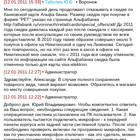
[12.01.2011 15:33]
•
Таболин Ю.Б.
• Воронеж
Мне по сегодняшний день продолжают отказывать в скидке по
банковской карте Альфа банка. Размер скидок при покупке в
фирме "РЕТ" указан на странице Альфабанка
http://alfabank.ru/voronezh/retail/cards/special_offers/all/ До 2011
года скидка давалась каждый раз после скандала с кассирами,
которые после консультации со своим руководством ее всеж
предоставляли. В 2010 году таким образом совершил около 5
покупок в офисе на Никитинской и одну на Лизюкова. Сегодня
все повторилось, но на этот раз мне в кассе в офисе на
Никитинской мне сказали, что с 2011 года все скидку отменили,
хотя по информации на сайте Альфабанка скидка была
отменена только для карты visa-elektron.
[12.01.2011 12:27]
• Администратор.
Здравствуйте, Александр. В случае полного сохранения
товарного вида, такой вариант возможен. Обратитесь в магазин
по месту совершения покупки.
[12.01.2011 12:22]
• Администратор.
Доброго дня, Юрий Владимирович. Чтобы компетентно ответить
на Ваш вопрос, необходимы следующие сведения: 1. Какая
операционная система установлена на ПК пользователя. 2. Как
пользователь пытается подключить микрофон - к передней
панели корпуса или задней части системной платы. После этого
необходимо проверить включен ли программно микрофон, так
как по умолчанию микрофон отключен - как это сделать, можно
корректно посоветовать, только зная ответы на первые два