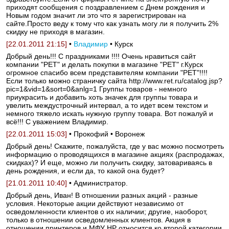
приходят сообщения с поздравлением с Днем рождения и
Новым годом значит ли это что я зарегистрирован на
сайте.Просто веду к тому что как узнать могу ли я получить 2%
скидку не приходя в магазин.
[22.01.2011 21:15]
•
Владимир
• Курск
Добрый день!!! С праздниками !!!! Очень нравиться сайт
компании "РЕТ" и делать покупки в магазине "РЕТ" г.Курск
огромное спасибо всем представителям компании "РЕТ"!!!!
Если только можно страничку сайта http://www.ret.ru/catalog.jsp?
pic=1&vid=1&sort=0&anlg=1 Группы товаров - немного
приукрасить и добавить хоть значек для группы товара и
увелить междустрочный интервал, а то идет всем текстом и
немного тяжело искать нужную группу товара. Вот пожалуй и
всё!!! С уважением Владимир.
[22.01.2011 15:03]
• Прокофий • Воронеж
Добрый день! Скажите, пожалуйста, где у вас можно посмотреть
информацию о проводящихся в магазине акциях (распродажах,
скидках)? И еще, можно ли получить скидку, затовариваясь в
день рождения, и если да, то какой она будет?
[21.01.2011 10:40]
• Администратор.
Добрый день, Иван! В отношении разных акций - разные
условия. Некоторые акции действуют независимо от
осведомленности клиентов о их наличии; другие, наоборот,
только в отношении осведомленных клиентов. Акция в
отношении принтеров и МФУ HP относится ко второй категории.