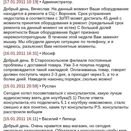
[17.01.2011 10:19]
• Администратор.
Добрый день, Вячеслав. На данный момент Ваше оборудование
находится в ремонте в СЦ г. Воронеж. Срок устранения
недостатка в соответствии с ЗоПП может достигать 45 дней с
момента принятия оборудования в ремонт. (предельный срок
ремонта на данный момент не истек) С большой долей
вероятности Ваше оборудование будет признано
неремонтопригодным. В течении этой недели Вам заменят
мышку. Мы обсудили данную ситуацию по телефону, и я
надеюсь, разъяснил Вам непонятные моменты.
[16.01.2011 16:31]
• Иосиф
Добрый день. В Старооскольском филиале постоянные
проблемы с доставкой товара. Уже 3-я покупка подряд
сопровождается такой накладкой. Оплачиваешь товар, говорят
должен поступить через 2-3 дня, а приходит через 5, а то и
более дней. Наведите наконец порядок.,сколько можно!
[15.01.2011 20:58]
• Руслан
Сегодня хотел посоветоваться с консультантом, какую лучше
аудиосистему взять для ноутбука(5.1) После ответа
консультанта,что подключить 5.1 к ноутбуку невозможно, стало
смешно и все понятно, какие тут консультанты P.S. консультанты
расстроили вобщем
[15.01.2011 16:11]
• Василий • Липецк
Добрый день. Очень нравится ваш магазин, но сегодня
несколько разочаровался. Обратился к консультанту чтобы мне