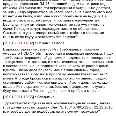
продали переходник RJ-45, лежащий рядом на витрине под
стеклом. Он сказал что эти переходники с витрины не достают,
за ними надо обращаться на кассу. Кассирша сказала что у неё
их нет и не было, и что мне нужно обратиться на выдачу. На
выдаче сказали то же самое, и послали к консультантам.
Вернулся к тем витринам, консультантов там уже никого не
было. Походил вокруг, подождал, никого не объявилось.
Скажите, это у вас теперь новый стиль каботы с клиентами -
гонять их по кругу и оставлять без покупок?
[15.01.2011 14:32]
• Роман • Тамбов
Выражаю уважение сервису Рет. Требовалась прошивка
умершего HDD Сигейт - известная и решаемая проблема. Наши
тамбовские "сервисмены" динамили неделю, то инженера нет,
то еще чего, в итоге отдали с заключением, что не прошивается
и восстановлению не подлежит, хорошо хоть не расковыряли,
идиоты. Вчера дела привели меня в ваш славный город,
попутно заехал в сервис и проблему решили буквально за 15
минут. Что еще бросилось в глаза, так это ни одного праздно
скучающего работника, все при деле. И хотя цены несколько
выше в Рет, в сравнении с тамбовскими фирмами, покупать
буду стараться в Рет, т.к. в дальнейшем проблем меньше.
[15.01.2011 13:55]
• Владимир
Здравствуйте! когда завезете комплектующие по моему заказу
(предоплата) устал ждать - Счет № 130457801/12 от 22.12.2010
или вообще другие подобрать на эту сумму - возможно?