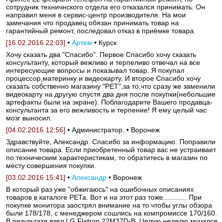
сотрудник техничнского отдела его отказался принимать. Он
направил меня в сервис-центр производителя. На мои
замечания что продавец обязан принимать товар на
гарантийный ремонт, последовал отказ в приёмке товара.
[16.02.2016 22:03]
•
Артем
• Курск
Хочу сказать два "Спасибо". Первое Спасибо хочу сказать
консультанту, который вежливо и терпеливо отвечал на все
интересующие вопросы и показывал товар. Я покупал
процессор,материнку и видеокарту. И второе Спасибо хочу
сказать собственно магазину "РЕТ",за то,что сразу же заменили
видеокарту на другую спустя два дня после покупки(небольшие
артефакты были на экране). Поблагодарите Вашего продавца-
консультанта за его вежливость и терпение! Я ему целый час
мозг выносил.
[04.02.2016 12:56]
• Администратор. • Воронеж
Здравствуйте, Александр. Спасибо за информацию. Поправили
описание товара. Если приобретенный товар вас не устраивает
по техническим характеристикам, то обратитесь в магазин по
месту совершения покупки.
[03.02.2016 15:41]
•
Александр
• Воронеж
В который раз уже "обжигаюсь" на ошибочных описаниях
товаров в каталоге РЕТа. Вот и на этот раз тоже............ При
покупке монитора заострял внимание на то чтобы углы обзора
были 178/178, с менеджером сошлись на компромиссе 170/160.
В результате взял LG Flatron 22M37D-B. Целую неделю мучился