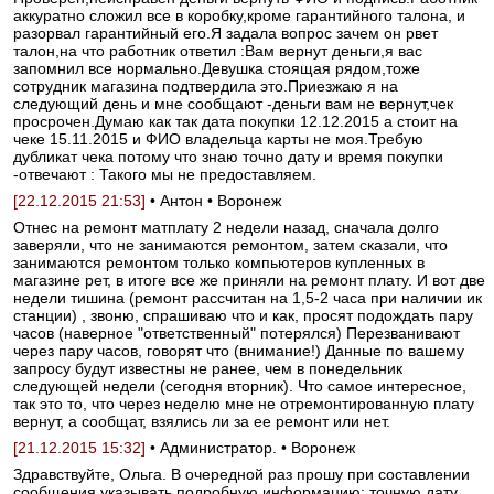
аккуратно сложил все в коробку,кроме гарантийного талона, и
разорвал гарантийный его.Я задала вопрос зачем он рвет
талон,на что работник ответил :Вам вернут деньги,я вас
запомнил все нормально.Девушка стоящая рядом,тоже
сотрудник магазина подтвердила это.Приезжаю я на
следующий день и мне сообщают -деньги вам не вернут,чек
просрочен.Думаю как так дата покупки 12.12.2015 а стоит на
чеке 15.11.2015 и ФИО владельца карты не моя.Требую
дубликат чека потому что знаю точно дату и время покупки
-отвечают : Такого мы не предоставляем.
[22.12.2015 21:53]
• Антон • Воронеж
Отнес на ремонт матплату 2 недели назад, сначала долго
заверяли, что не занимаются ремонтом, затем сказали, что
занимаются ремонтом только компьютеров купленных в
магазине рет, в итоге все же приняли на ремонт плату. И вот две
недели тишина (ремонт рассчитан на 1,5-2 часа при наличии ик
станции) , звоню, спрашиваю что и как, просят подождать пару
часов (наверное "ответственный" потерялся) Перезванивают
через пару часов, говорят что (внимание!) Данные по вашему
запросу будут известны не ранее, чем в понедельник
следующей недели (сегодня вторник). Что самое интересное,
так это то, что через неделю мне не отремонтированную плату
вернут, а сообщат, взялись ли за ее ремонт или нет.
[21.12.2015 15:32]
• Администратор. • Воронеж
Здравствуйте, Ольга. В очередной раз прошу при составлении
сообщения указывать подробную информацию: точную дату,