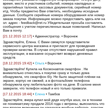
время, место и участников событий, номера накладных и
гарантийных талонов, кассовых документов, серийный номер
итд. Чтобы предметно Вам ответить, необходимы исходные
данные. Сообщите серийные номера оборудования или номер
заказа покупки. Информацию можно предоставить здесь или на
эл. адрес - feedback@ret.ru Убедительная просьба составлять
сообщения с учетом перечисленных выше пожеланий. Написал
Вам в почту.
[21.12.2015 12:17]
• Администратор. • Воронеж
Здравствуйте, Елена. С Вами свяжутся представители
сервисного центра магазина и пригласят для проведения
проверки качества. В случае отсутствия нарушений правил
эксплуатации, в магазине осуществят возврат денежных
средств.
[18.12.2015 19:42]
•
Ольга
• Воронеж
Здравствуйте! Купила на Космонавтов смартфон . Не
внимательно отнеслась к покупке сразу и только дома
обнаружила, что смартфон б/у. Не было защитной плёнки на
экране, корпус не свежий, а в фотоальбоме телефона
обнаружила кучу любительских фото на даче. В салоне меня
заверили, что телефон новый и его только привезли.
[17.12.2015 18:44]
•
Елена
• Тамбов
Здраствуйте, вчера купил мой дядя ноутбук asus, он в техники
не понимает,ему продали 2014 года с ветрины, выяснилось что
при втором включении он отказался вообще работать, пластик