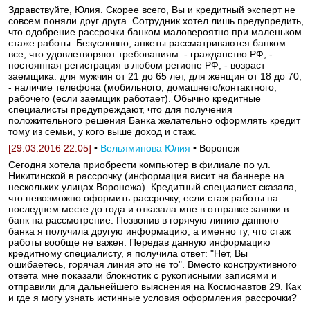
Здравствуйте, Юлия. Скорее всего, Вы и кредитный эксперт не
совсем поняли друг друга. Сотрудник хотел лишь предупредить,
что одобрение рассрочки банком маловероятно при маленьком
стаже работы. Безусловно, анкеты рассматриваются банком
все, что удовлетворяют требованиям: - гражданство РФ; -
постоянная регистрация в любом регионе РФ; - возраст
заемщика: для мужчин от 21 до 65 лет, для женщин от 18 до 70;
- наличие телефона (мобильного, домашнего/контактного,
рабочего (если заемщик работает). Обычно кредитные
специалисты предупреждают, что для получения
положительного решения Банка желательно оформлять кредит
тому из семьи, у кого выше доход и стаж.
[29.03.2016 22:05]
•
Вельяминова Юлия
• Воронеж
Сегодня хотела приобрести компьютер в филиале по ул.
Никитинской в рассрочку (информация висит на баннере на
нескольких улицах Воронежа). Кредитный специалист сказала,
что невозможно оформить рассрочку, если стаж работы на
последнем месте до года и отказала мне в отправке заявки в
банк на рассмотрение. Позвонив в горячую линию данного
банка я получила другую информацию, а именно ту, что стаж
работы вообще не важен. Передав данную информацию
кредитному специалисту, я получила ответ: "Нет, Вы
ошибаетесь, горячая линия это не то". Вместо конструктивного
ответа мне показали блокнотик с рукописными записями и
отправили для дальнейшего выяснения на Космонавтов 29. Как
и где я могу узнать истинные условия оформления рассрочки?