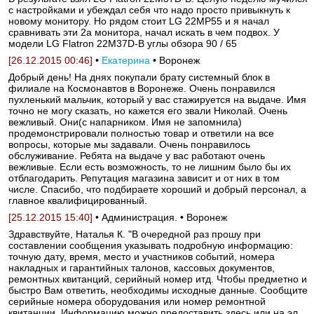
с настройками и убеждал себя что надо просто привыкнуть к
новому монитору. Но рядом стоит LG 22MP55 и я начал
сравнивать эти 2а монитора, начал искать в чем подвох. У
модели LG Flatron 22M37D-B углы обзора 90 / 65
[26.12.2015 00:46]
•
Екатерина
• Воронеж
Добрый день! На днях покупали брату системный блок в
филиале на Космонавтов в Воронеже. Очень понравился
пухленький мальчик, который у вас стажируется на выдаче. Имя
точно не могу сказать, но кажется его звали Николай. Очень
вежливый. Они(с напарником. Имя не запомнила)
продемонстрировали полностью товар и ответили на все
вопросы, которые мы задавали. Очень понравилось
обслуживание. Ребята на выдаче у вас работают очень
вежливые. Если есть возможность, то не лишним было бы их
отблагодарить. Репутация магазина зависит и от них в том
числе. Спасибо, что подбираете хороший и добрый персонал, а
главное квалифицированный.
[25.12.2015 15:40]
• Администрация. • Воронеж
Здравствуйте, Наталья К. "В очередной раз прошу при
составлении сообщения указывать подробную информацию:
точную дату, время, место и участников событий, номера
накладных и гарантийных талонов, кассовых документов,
ремонтных квитанций, серийный номер итд. Чтобы предметно и
быстро Вам ответить, необходимы исходные данные. Сообщите
серийные номера оборудования или номер ремонтной
квитанции. Информацию можно предоставить здесь или на эл.