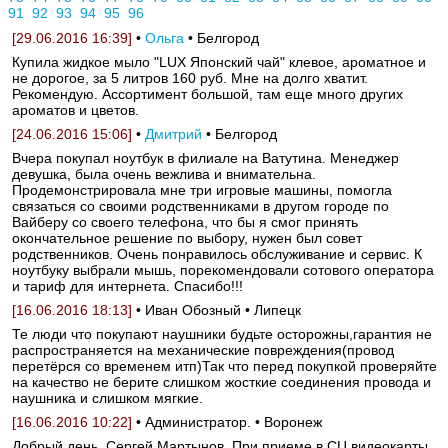
91
92
93
94
95
96
[29.06.2016 16:39]
•
Ольга
• Белгород
Купила жидкое мыло "LUX Японский чай" клевое, ароматное и
не дорогое, за 5 литров 160 руб. Мне на долго хватит.
Рекомендую. Ассортимент большой, там еще много других
ароматов и цветов.
[24.06.2016 15:06]
•
Дмитрий
• Белгород
Вчера покупал ноутбук в филиале на Ватутина. Менеджер
девушка, была очень вежлива и внимательна.
Продемонстрировала мне три игровые машины, помогла
связаться со своими родственниками в другом городе по
Вайберу со своего телефона, что бы я смог принять
окончательное решение по выбору, нужен был совет
родственников. Очень понравилось обслуживание и сервис. К
ноутбуку выбрали мышь, порекомендовали сотового оператора
и тариф для интернета. Спасибо!!!
[16.06.2016 18:13]
• Иван Обозный • Липецк
Те люди что покупают наушники будьте осторожны,гарантия не
распространяется на механические повреждения(провод
перетёрся со временем итп)Так что перед покупкой проверяйте
на качество не берите слишком жосткие соединения провода и
наушника и слишком мягкие.
[16.06.2016 10:22]
• Администратор. • Воронеж
Добрый день, Сергей Мартынов. При приеме в СЦ видеокарты