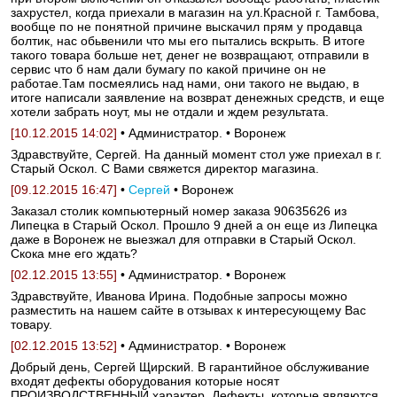
захрустел, когда приехали в магазин на ул.Красной г. Тамбова,
вообще по не понятной причине выскачил прям у продавца
болтик, нас обьвенили что мы его пытались вскрыть. В итоге
такого товара больше нет, денег не возвращают, отправили в
сервис что б нам дали бумагу по какой причине он не
работае.Там посмеялись над нами, они такого не выдаю, в
итоге написали заявление на возврат денежных средств, и еще
хотели забрать ноут, мы не отдали и ждем результата.
[10.12.2015 14:02]
• Администратор. • Воронеж
Здравствуйте, Сергей. На данный момент стол уже приехал в г.
Старый Оскол. С Вами свяжется директор магазина.
[09.12.2015 16:47]
•
Сергей
• Воронеж
Заказал столик компьютерный номер заказа 90635626 из
Липецка в Старый Оскол. Прошло 9 дней а он еще из Липецка
даже в Воронеж не выезжал для отправки в Старый Оскол.
Скока мне его ждать?
[02.12.2015 13:55]
• Администратор. • Воронеж
Здравствуйте, Иванова Ирина. Подобные запросы можно
разместить на нашем сайте в отзывах к интересующему Вас
товару.
[02.12.2015 13:52]
• Администратор. • Воронеж
Добрый день, Сергей Щирский. В гарантийное обслуживание
входят дефекты оборудования которые носят
ПРОИЗВОДСТВЕННЫЙ характер. Дефекты, которые являются