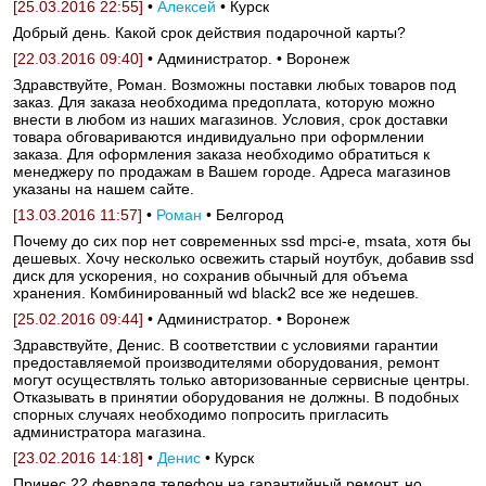
[25.03.2016 22:55]
•
Алексей
• Курск
Добрый день. Какой срок действия подарочной карты?
[22.03.2016 09:40]
• Администратор. • Воронеж
Здравствуйте, Роман. Возможны поставки любых товаров под
заказ. Для заказа необходима предоплата, которую можно
внести в любом из наших магазинов. Условия, срок доставки
товара обговариваются индивидуально при оформлении
заказа. Для оформления заказа необходимо обратиться к
менеджеру по продажам в Вашем городе. Адреса магазинов
указаны на нашем сайте.
[13.03.2016 11:57]
•
Роман
• Белгород
Почему до сих пор нет современных ssd mpci-e, msata, хотя бы
дешевых. Хочу несколько освежить старый ноутбук, добавив ssd
диск для ускорения, но сохранив обычный для объема
хранения. Комбинированный wd black2 все же недешев.
[25.02.2016 09:44]
• Администратор. • Воронеж
Здравствуйте, Денис. В соответствии с условиями гарантии
предоставляемой производителями оборудования, ремонт
могут осуществлять только авторизованные сервисные центры.
Отказывать в принятии оборудования не должны. В подобных
спорных случаях необходимо попросить пригласить
администратора магазина.
[23.02.2016 14:18]
•
Денис
• Курск
Принес 22 февраля телефон на гарантийный ремонт, но