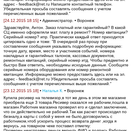
адрес - feedback@ret.ru Напишите контактный телефон.
Убедительная просьба составлять сообщения с учетом
перечисленных выше пожеланий."
[24.12.2015 18:15]
• Администратор. • Воронеж
Здравствуйте, Антон. Заказ платный или гарантийный? В какой
СЦ именно оформляли мат. плату в ремонт? Номер квитанции?
Серийный номер? ипр. Практически каждый ответ приходится
цитировать одно и тоже: "В очередной раз прошу при
составлении сообщения указывать подробную информацию:
точную дату, время, место и участников событий, номера
накладных и гарантийных талонов, кассовых документов,
ремонтных квитанций, серийный номер итд. Чтобы предметно и
быстро Вам ответить, необходимы исходные данные. Сообщите
серийные номера оборудования или номер ремонтной
квитанции. Информацию можно предоставить здесь или на эл.
адрес - feedback@ret.ru Убедительная просьба составлять
сообщения с учетом перечисленных выше пожеланий."
[23.12.2015 15:18]
•
Наталья К.
• Воронеж
Купила ресивер на телевизор,в тот же день в этом же магазине
приобрела еще 3 товара.Ресивер оказался не рабочим,пошла в
магазин.Работник магазина проверил его и сделал заключение,
что он действительно не рабочий.Так как расчет происходил по
безналу,а карты с собой у меня не было,договорились с
работником,чтоб ускорить процесс возврата денег ,когда я
вернусь ,на товарном чеке поставил отметку:
Проверен,неисправен деньги вернуть ФИО и подпись.Работник