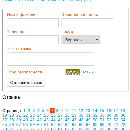
Имя и фамилия
Электронная почта
Город
Телефон
Текст отзыва
Код безопасности
Новый
Отправить отзыв
Отзывы
Страница:
1
2
3
4
5
6
7
8
9
10
11
12
13
14
15
16
17
18
19
20
21
22
23
24
25
26
27
28
29
30
31
32
33
34
35
36
37
38
39
40
41
42
43
44
45
46
47
48
49
50
51
52
53
54
55
56
57
58
59
60
61
62
63
64
65
66
67
68
69
70
71
72
73
74
75
76
77
78
79
80
81
82
83
84
85
86
87
88
89
90