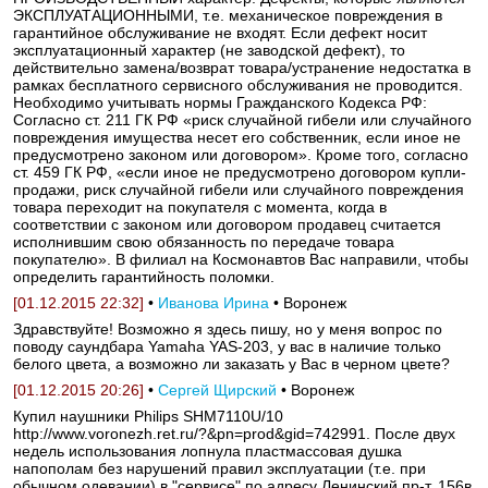
ЭКСПЛУАТАЦИОННЫМИ, т.е. механическое повреждения в
гарантийное обслуживание не входят. Если дефект носит
эксплуатационный характер (не заводской дефект), то
действительно замена/возврат товара/устранение недостатка в
рамках бесплатного сервисного обслуживания не проводится.
Необходимо учитывать нормы Гражданского Кодекса РФ:
Согласно ст. 211 ГК РФ «риск случайной гибели или случайного
повреждения имущества несет его собственник, если иное не
предусмотрено законом или договором». Кроме того, согласно
ст. 459 ГК РФ, «если иное не предусмотрено договором купли-
продажи, риск случайной гибели или случайного повреждения
товара переходит на покупателя с момента, когда в
соответствии с законом или договором продавец считается
исполнившим свою обязанность по передаче товара
покупателю». В филиал на Космонавтов Вас направили, чтобы
определить гарантийность поломки.
[01.12.2015 22:32]
•
Иванова Ирина
• Воронеж
Здравствуйте! Возможно я здесь пишу, но у меня вопрос по
поводу саундбара Yamaha YAS-203, у вас в наличие только
белого цвета, а возможно ли заказать у Вас в черном цвете?
[01.12.2015 20:26]
•
Сергей Щирский
• Воронеж
Купил наушники Philips SHM7110U/10
http://www.voronezh.ret.ru/?&pn=prod&gid=742991. После двух
недель использования лопнула пластмассовая душка
напополам без нарушений правил эксплуатации (т.е. при
обычном одевании) в "сервисе" по адресу Ленинский пр-т, 156в