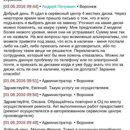
[03.06.2016 09:44]
•
Андрей Пичужкин
• Воронеж
Добрый день. Я сдал в сервисный центр 4 жестких диска. Через
некоторое время мне пришло письмо о том, что я могу
подъехать и выбрать диски на замену. Уточнил на какие диски
можно поменять, на какую сумму. Мне предложили 2 модели
более низкого уровня, меня они не устраивают. Сумму мне так
и не назвали. На все вопросы про возможные альтернативы, что
можете привезти под заказ, что есть в наличии - меня послали
либо на сайт, либо приехать лично и договориться, ибо по
телефону такие вещи не решаются. Переключить на
сотрудника, который мог бы мне помочь отказались. Можно ли
решить данную проблему по телефону или по электронной
почте, и приехать за дисками когда я уже буду знать что это за
диски, есть ли они в наличии, нужна ли доплата? Заранее
спасибо!
[01.06.2016 09:51]
• Администратор. • Воронеж
Здравствуйте, Евгений. Такую услугу не осуществляем.
[01.06.2016 09:50]
• Администратор. • Воронеж
Здравствуйте, Оксана. Обращайтесь повторно в СЦ по месту
осуществления ремонта. Акт выполненных работ предоставят.
(ремонт осуществлялся в авторизованном сервисном центре
производителя)
[01.06.2016 09:48]
• Администратор. • Воронеж
Добрый день, Максим Иванов. Товар в рассрочку приобрести