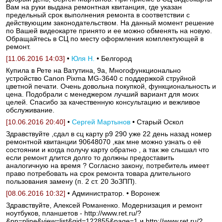
Вам на руки выдана ремонтная квитанция, где указан
предельный срок выполнения ремонта в соответствии с
действующим законодательством. На данный момент решение
по Вашей видеокарте принято и ее можно обменять на новую.
Обращайтесь в СЦ по месту оформления комплектующей в
ремонт.
[11.06.2016 14:03]
•
Юля Н.
• Белгород
Купила в Рете на Ватутина, 9а, Многофункционально
устройство Canon Pixma MG-3640 с поддержкой струйной
цветной печати. Очень довольна покупкой, функциональность и
цена. Подобрали с менеджером лучший вариант для моих
целей. Спасибо за качественную консультацию и вежливое
обслуживание.
[10.06.2016 20:40]
•
Сергей Мартынов
• Старый Оскол
Здравствуйте ,сдал в сц карту р9 290 уже 22 день назад номер
ремонтной квитанции 90648070 ,как мне можно узнать о её
состоянии и когда получу карту обратно , а так же слышал что
если ремонт длится долго то должны предоставить
аналогичную на время ? Согласно закону, потребитель имеет
право потребовать на срок ремонта товара длительного
пользования замену (п. 2 ст. 20 ЗоЗПП).
[08.06.2016 10:32]
• Администратор. • Воронеж
Здравствуйте, Алексей Романенко. Модернизация и ремонт
ноутбуков, планшетов - http://www.ret.ru/?
&pn=pline&view=list&gid=122855&page=1 и http://www.ret.ru/?