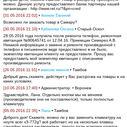
можно. Данную услугу предоставляют банки партнеры нашей
организации - http://www.ret.ru/?&pn=cred
[31.05.2016 22:02]
•
Аникин Евгений
Возможно ли заказать товар в Самару?
[30.05.2016 21:10]
•
Кабанова Оксана
• Старый Оскол
28.05.2016 года получила после ремонта телефон, ремонтная
квитанция №90645741 от 12.04.16. Приемщик Семерез А.В.
Никакой информации о замене и ремонте произведенной с
телефон в письменном виде предоставлено в не было,
экземпляр квитанции клиенту не предоставили. Прошу вас
предоставить мой экземпляр квитанции с описанием
произведенного ремонта.
[26.05.2016 11:31]
•
максим иванов
• Тамбов
Добрый день,скажите, действует у Вас рассрочка на товары и на
каких условиях.
[10.05.2016 17:40]
• Администратор. • Воронеж
Здравствуйте, Лана. Отдельно кнопки мы не меняем
(производителем они не поставляются), только полностью
клавиатуру.
[05.05.2016 22:35]
•
Лана
• Тамбов
Доброго дня! Скажите, можно ли у вас заменить клавиатуру на
ноуте acer v3-772g? всё работает, но на несколько клавиш
случайно попал растворитель, просто ради эстетики хочется