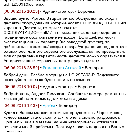
gid=123091&loc=ajax
[08.06.2016 10:23]
• Администратор. • Воронеж
Здравствуйте, Артем. В гарантийное обслуживание входят
дефекты оборудования которые носят ПРОИЗВОДСТВЕННЫЙ
характер. Дефекты, которые являются
ЭКСПЛУАТАЦИОННЫМИ, т.е. механическое повреждения в
гарантийное обслуживание не входят. Если дефект носит
эксплуатационный характер (не заводской дефект), то
действительно замена/возврат товара/устранение недостатка в
рамках бесплатного сервисного обслуживания не проводится.
Для определения гарантийности дефекта можно обратиться в
Авторизованный сервисный центр производителя.
[06.06.2016 23:59]
•
Романенко Алексей
• Белгород
Доброй день! Разбил матрицу на LG 29EA93-P. Подскажите,
пожалуйста, сколько будет стоить ее замена.
[06.06.2016 10:07]
• Администратор. • Воронеж
Добрый день, Андрей Пичужкин. Сообщите номера ремонтных
квитанций по которых сдали жесткие диски.
[04.06.2016 12:39]
•
Артём
• Белгород
Купил в Вашем магазине компьютерную мышь. Через месяц
колесо мыши стало скрипеть, что очень сильно раздражает.
Пришел к Вам в магазин, но мне категорически отказали в
решении моей проблемы. Поэтому я очень недоволен Вашим
сервисом.