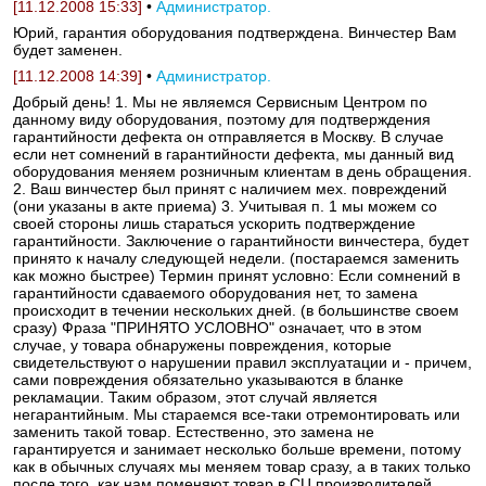
[11.12.2008 15:33]
•
Администратор.
Юрий, гарантия оборудования подтверждена. Винчестер Вам
будет заменен.
[11.12.2008 14:39]
•
Администратор.
Добрый день! 1. Мы не являемся Сервисным Центром по
данному виду оборудования, поэтому для подтверждения
гарантийности дефекта он отправляется в Москву. В случае
если нет сомнений в гарантийности дефекта, мы данный вид
оборудования меняем розничным клиентам в день обращения.
2. Ваш винчестер был принят с наличием мех. повреждений
(они указаны в акте приема) 3. Учитывая п. 1 мы можем со
своей стороны лишь стараться ускорить подтверждение
гарантийности. Заключение о гарантийности винчестера, будет
принято к началу следующей недели. (постараемся заменить
как можно быстрее) Термин принят условно: Если сомнений в
гарантийности сдаваемого оборудования нет, то замена
происходит в течении нескольких дней. (в большинстве своем
сразу) Фраза "ПРИНЯТО УСЛОВНО" означает, что в этом
случае, у товара обнаружены повреждения, которые
свидетельствуют о нарушении правил эксплуатации и - причем,
сами повреждения обязательно указываются в бланке
рекламации. Таким образом, этот случай является
негарантийным. Мы стараемся все-таки отремонтировать или
заменить такой товар. Естественно, это замена не
гарантируется и занимает несколько больше времени, потому
как в обычных случаях мы меняем товар сразу, а в таких только
после того, как нам поменяют товар в СЦ производителей.