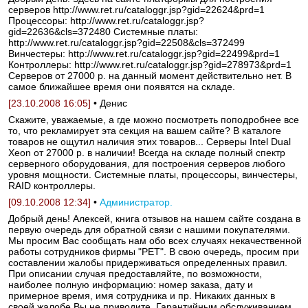
серверов http://www.ret.ru/cataloggr.jsp?gid=22624&prd=1
Процессоры: http://www.ret.ru/cataloggr.jsp?
gid=22636&cls=372480 Системные платы:
http://www.ret.ru/cataloggr.jsp?gid=22508&cls=372499
Винчестеры: http://www.ret.ru/cataloggr.jsp?gid=22499&prd=1
Контроллеры: http://www.ret.ru/cataloggr.jsp?gid=278973&prd=1
Серверов от 27000 р. на данный момент действительно нет. В
самое ближайшее время они появятся на складе.
[23.10.2008 16:05]
• Денис
Скажите, уважаемые, а где можно посмотреть поподробнее все
то, что рекламирует эта секция на вашем сайте? В каталоге
товаров не ощутил наличия этих товаров... Серверы Intel Dual
Xeon от 27000 р. в наличии! Всегда на складе полный спектр
серверного оборудования, для построения серверов любого
уровня мощности. Системные платы, процессоры, винчестеры,
RAID контроллеры.
[09.10.2008 12:34]
•
Администратор.
Добрый день! Алексей, книга отзывов на нашем сайте создана в
первую очередь для обратной связи с нашими покупателями.
Мы просим Вас сообщать нам обо всех случаях некачественной
работы сотрудников фирмы "РЕТ". В свою очередь, просим при
составлении жалобы придерживаться определенных правил.
При описании случая предоставляйте, по возможности,
наиболее полную информацию: номер заказа, дату и
примерное время, имя сотрудника и пр. Никаких данных в
своей жалобе Вы не приводите. Гарантийным обслуживанием