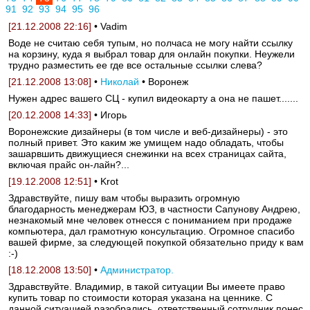
91
92
93
94
95
96
[21.12.2008 22:16]
• Vadim
Воде не считаю себя тупым, но полчаса не могу найти ссылку
на корзину, куда я выбрал товар для онлайн покупки. Неужели
трудно разместить ее где все остальные ссылки слева?
[21.12.2008 13:08]
•
Николай
• Воронеж
Нужен адрес вашего СЦ - купил видеокарту а она не пашет.......
[20.12.2008 14:33]
• Игорь
Воронежские дизайнеры (в том числе и веб-дизайнеры) - это
полный привет. Это каким же умищем надо обладать, чтобы
зашарвшить движущиеся снежинки на всех страницах сайта,
включая прайс он-лайн?...
[19.12.2008 12:51]
• Krot
Здравствуйте, пишу вам чтобы выразить огромную
благодарность менеджерам ЮЗ, в частности Сапунову Андрею,
незнакомый мне человек отнесся с пониманием при продаже
компьютера, дал грамотную консультацию. Огромное спасибо
вашей фирме, за следующей покупкой обязательно приду к вам
:-)
[18.12.2008 13:50]
•
Администратор.
Здравствуйте. Владимир, в такой ситуации Вы имеете право
купить товар по стоимости которая указана на ценнике. С
данной ситуацией разобрались, ответственный сотрудник понес