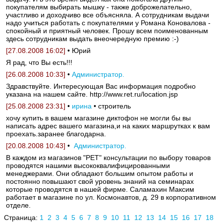
покупателям выбирать мышку - также доброжелательно,
участливо и доходчиво все объясняла. А сотрудникам выдачи
надо учиться работать с покупателями у Романа Коновалова -
спокойный и приятный человек. Прошу всем поименованным
здесь сотрудникам выдать внеочередную премию :-)
[27.08.2008 16:02]
• Юрий
Я рад, что Вы есть!!!
[26.08.2008 10:33]
•
Администратор.
Здравствуйте. Интересующая Вас информация подробно
указана на нашем сайте. http://www.ret.ru/location.jsp
[25.08.2008 23:31]
•
ирина
• строитель
хочу купить в вашем магазине диктофон не могли бы вы
написать адрес вашего магазина,и на каких маршрутках к вам
проехать.заранее благодарна.
[20.08.2008 10:43]
•
Администратор.
В каждом из магазинов "РЕТ" консультации по выбору товаров
проводятся нашими высококвалифицированными
менеджерами. Они обладают большим опытом работы и
постоянно повышают свой уровень знаний на семинарах
которые проводятся в нашей фирме. Саламахин Максим
работает в магазине по ул. Космонавтов, д. 29 в корпоративном
отделе.
Страница:
1
2
3
4
5
6
7
8
9
10
11
12
13
14
15
16
17
18