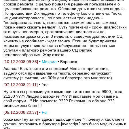
сроков ремонта, с целью принятия решения пользоваелем о
целесообразности ремонта. Обещали дать ответ через неделю.
По прошествии 2-х недель по телефону было отвечено: "пока
не диагностировался", по прошествии трех недель -
"неисправна запчасть, выясняется возможность ее замены,
пока ничего сказать нельзя". Суть притензий - сроки диагностики
затянуты непомерно, срок окончания диагностики не
называется даже спустя 3 недели, о задержке диагностики СЦ
клиенту не сообщает - ждет звонка. Если не будут приняты
меры по улушению качества обслуживания - пользоваться
услугами платного ремонта вашего СЦ считаю
нецелесообразным. Жду ответа.
[10.12.2008 09:36]
•
Михаил
• Воронеж
Аааааа! Выключите эти снежинки! Мешают при чтении,
выделяются при выделении текста, серьёзно нагружают
систему (я считаю, что 30% для браузера это многовато).
[07.12.2008 21:11]
• free
Ну и что вы рекламируете комп один и тот же то за 9900, то за
21250 ???? Людей разводите ??? И выставьте мой отзыв на
свой форум !!!! Не посмеете ???? Реклама на обмане ???
Бизнесмены блин !!!
[05.12.2008 20:37]
•
Fd
боже мой! ну зачем здесь падающий снег? почему я как клиент
должен отключать в браузере javascript? это было модно лишь в
90x.