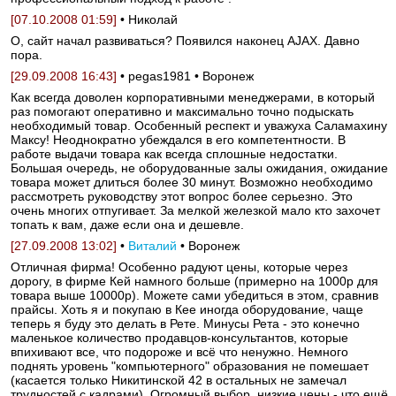
[07.10.2008 01:59]
• Николай
О, сайт начал развиваться? Появился наконец AJAX. Давно
пора.
[29.09.2008 16:43]
• pegas1981 • Воронеж
Как всегда доволен корпоративными менеджерами, в который
раз помогают оперативно и максимально точно подыскать
необходимый товар. Особенный респект и уважуха Саламахину
Максу! Неоднократно убеждался в его компетентности. В
работе выдачи товара как всегда сплошные недостатки.
Большая очередь, не оборудованные залы ожидания, ожидание
товара может длиться более 30 минут. Возможно необходимо
рассмотреть руководству этот вопрос более серьезно. Это
очень многих отпугивает. За мелкой железкой мало кто захочет
топать к вам, даже если она и дешевле.
[27.09.2008 13:02]
•
Виталий
• Воронеж
Отличная фирма! Особенно радуют цены, которые через
дорогу, в фирме Кей намного больше (примерно на 1000р для
товара выше 10000р). Можете сами убедиться в этом, сравнив
прайсы. Хоть я и покупаю в Кее иногда оборудование, чаще
теперь я буду это делать в Рете. Минусы Рета - это конечно
маленькое количество продавцов-консультантов, которые
впихивают все, что подороже и всё что ненужно. Немного
поднять уровень "компьютерного" образования не помешает
(касается только Никитинской 42 в остальных не замечал
трудностей с кадрами). Огромный выбор, низкие цены - что ещё