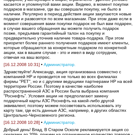
касается и упомянутой вами акции. Видимо, в момент покупки
подарков в магазине, где вы совершали покупку, не было в
наличии. Регулярно в период действия акции закупаются новые
подарки и развозятся по всем магазинам. При этом даже если в
момент совершения вами покупки подарок не был вам подарен,
в случае вашего обращения вы можете получить подарок
позже, предъявив гарантийный талон на покупку и
предварительно уточнив наличие товара-подарка. При этом
приоритет более раннего получения подарков имеют клиенты,
которые обращаются за конкретным подарком по конкретной
акции, как в вашем случае - это и имел в виду сотрудник,
отвечая на ваш вопрос.
[16.12.2008 10:31]
•
Администратор.
Здравствуйте! Александр, акция организована совместно с
компанией HP и проводится не только во всех филиалах
фирмы "РЕТ", но и с другими ведущими партнерами HP на всей
территории России. Поэтому в качестве наиболее
распространенной АЗС в России была выбрана компания
"Роснефть". Условия акции не предполагают замену
подарочный карты АЗС Роснефть на какой-либо другой
эквивалент, поэтому можем посоветовать использовать эту
карту там, где есть данные АЗС, например, в других областях
Центрально-Черноземного региона.
[16.12.2008 10:28]
•
Администратор.
Добрый день! Влад, В Старом Осколе рекламируется акция со
скидками до 20%, причем на ограниченное количество товаров -