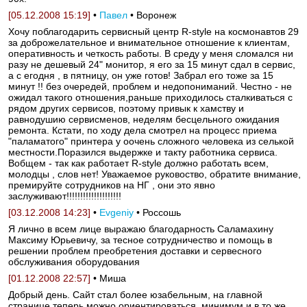
[05.12.2008 15:19]
•
Павел
• Воронеж
Хочу поблагодарить сервисный центр R-style на космонавтов 29
за доброжелательное и внимательное отношение к клиентам,
оперативность и четкость работы. В среду у меня сломался ни
разу не дешевый 24" монитор, я его за 15 минут сдал в сервис,
а с егодня , в пятницу, он уже готов! Забрал его тоже за 15
минут !! без очередей, проблем и недопониманий. Честно - не
ожидал такого отношения,раньше приходилось сталкиваться с
рядом других сервисов, поэтому привык к хамству и
равнодушию сервисменов, неделям бесцельного ожидания
ремонта. Кстати, по ходу дела смотрел на процесс приема
"паламатого" принтера у оочень сложного человека из селькой
местности.Поразился выдержке и такту работника сервиса.
Вобщем - так как работает R-style должно работать всем,
молодцы , слов нет! Уважаемое руковоство, обратите внимание,
премируйте сотрудников на НГ , они это явно
заслуживают!!!!!!!!!!!!!!!!!!!!
[03.12.2008 14:23]
•
Evgeniy
• Россошь
Я лично в всем лице выражаю благодарность Саламахину
Максиму Юрьевичу, за тесное сотрудничество и помощь в
решении проблем преобретения доставки и сервесного
обслуживания оборудования
[01.12.2008 22:57]
• Миша
Добрый день. Сайт стал более юзабельным, на главной
странице теперь можно ориентироваться, минимум и в то же