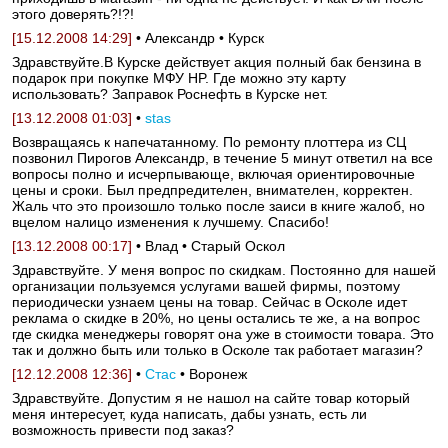
этого доверять?!?!
[15.12.2008 14:29]
• Александр • Курск
Здравствуйте.В Курске действует акция полный бак бензина в
подарок при покупке МФУ HP. Где можно эту карту
использовать? Заправок Роснефть в Курске нет.
[13.12.2008 01:03]
•
stas
Возвращаясь к напечатанному. По ремонту плоттера из СЦ
позвонил Пирогов Александр, в течение 5 минут ответил на все
вопросы полно и исчерпывающе, включая ориентировочные
цены и сроки. Был предпредителен, внимателен, корректен.
Жаль что это произошло только после заиси в книге жалоб, но
вцелом налицо изменения к лучшему. Спасибо!
[13.12.2008 00:17]
• Влад • Старый Оскол
Здравствуйте. У меня вопрос по скидкам. Постоянно для нашей
организации пользуемся услугами вашей фирмы, поэтому
периодически узнаем цены на товар. Сейчас в Осколе идет
реклама о скидке в 20%, но цены остались те же, а на вопрос
где скидка менеджеры говорят она уже в стоимости товара. Это
так и должно быть или только в Осколе так работает магазин?
[12.12.2008 12:36]
•
Стас
• Воронеж
Здравствуйте. Допустим я не нашол на сайте товар который
меня интересует, куда написать, дабы узнать, есть ли
возможность привести под заказ?