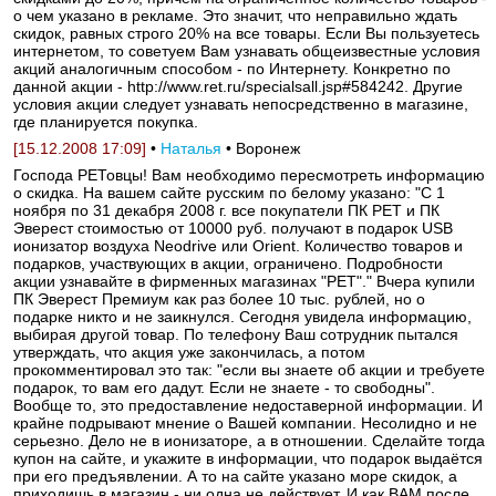
о чем указано в рекламе. Это значит, что неправильно ждать
скидок, равных строго 20% на все товары. Если Вы пользуетесь
интернетом, то советуем Вам узнавать общеизвестные условия
акций аналогичным способом - по Интернету. Конкретно по
данной акции - http://www.ret.ru/specialsall.jsp#584242. Другие
условия акции следует узнавать непосредственно в магазине,
где планируется покупка.
[15.12.2008 17:09]
•
Наталья
• Воронеж
Господа РЕТовцы! Вам необходимо пересмотреть информацию
о скидка. На вашем сайте русским по белому указано: "С 1
ноября по 31 декабря 2008 г. все покупатели ПК РЕТ и ПК
Эверест стоимостью от 10000 руб. получают в подарок USB
ионизатор воздуха Neodrive или Orient. Количество товаров и
подарков, участвующих в акции, ограничено. Подробности
акции узнавайте в фирменных магазинах "РЕТ"." Вчера купили
ПК Эверест Премиум как раз более 10 тыс. рублей, но о
подарке никто и не заикнулся. Сегодня увидела информацию,
выбирая другой товар. По телефону Ваш сотрудник пытался
утверждать, что акция уже закончилась, а потом
прокомментировал это так: "если вы знаете об акции и требуете
подарок, то вам его дадут. Если не знаете - то свободны".
Вообще то, это предоставление недоставерной информации. И
крайне подрывают мнение о Вашей компании. Несолидно и не
серьезно. Дело не в ионизаторе, а в отношении. Сделайте тогда
купон на сайте, и укажите в информации, что подарок выдаётся
при его предъявлении. А то на сайте указано море скидок, а
приходишь в магазин - ни одна не действует. И как ВАМ после