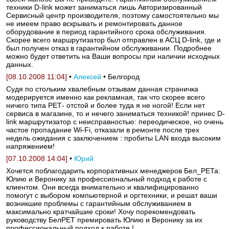
техники D-link может заниматься лишь Авторизированный
Сервисный центр производителя, поэтому самостоятельно мы
не имеем право вскрывать и ремонтировать данное
оборудование в период гарантийного срока обслуживания.
Скорее всего маршрутизатор был отправлен в АСЦ D-link, где и
был получен отказ в гарантийном обслуживании. Подробнее
можно будет ответить на Ваши вопросы при наличии исходных
данных.
[08.10.2008 11:04]
•
Алексей
• Белгород
Судя по стольким хвалебным отзывам данная страничка
модерируется именно как рекламная, так что скорее всего
ничего типа РЕТ- отстой и более туда я не ногой! Если нет
сервиса в магазине, то и нечего заниматься техникой! принес D-
link маршрутизатор с неисправностью: переодическое, но очень
частое пропадание Wi-Fi, отказали в ремонте после трех
недель ожидания с заключением : пробиты LAN входа высоким
напряжением!
[07.10.2008 14:04]
•
Юрий
Хочется поблагодарить корпоративных менеджеров Бел_РЕТа:
Юлию и Веронику за профессиональный подход к работе с
клиентом. Они всегда внимательно и квалифицированно
помогут с выбором компьютерной и оргтехники, и решат ваши
возникшие проблемы с гарантийным обслуживанием в
максимально кратчайшие сроки! Хочу порекомендовать
руководству БелРЕТ премировать Юлию и Веронику за их
профессиональный подход к работе !