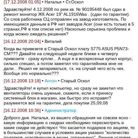
[17.12.2008 01:05]
• Наталья • Ст.Оскол
Здравствуйте! 4.12.2008 по рем.кв. № 90195448 был сдан в
ремонт монитор ЖК Асer 19" AL1916Was . (сдан по гарантии).
Со слов работника СЦ отправлен на завод-изготовитель. По
имеющимся данным в РФ нет заводов Acer (они есть только в 5
странах,РФ в том списке нет) Насколько серьезна проблема и
когда можно ожидать решения?
[16.12.2008 20:04]
• Виталий
Когда вы привезете в Старый Оскол плату S775 ASUS P5N73-
CM??? Давайте на следующей неделе ближе к четвергу
привозите - сразу куплю... А еще я в воскресенье купил корпус,
сильно спешил, а потом заметил что гарантийника мне не
дали... Решил не запариваться, т.к. на случай чего есть чек.
Вообще это нормально???
[16.12.2008 13:18]
•
Антон
• Старый Оскол
Здравствуйте! я купил компьютер, но сразу не заметил что
вентиляторы очень шумные, скажите, если я принесу
системный блок в магазин, как быстро это исправят?
разумеется всё на гарантии, дата покупки 25,09,08
[16.12.2008 10:36]
•
Администратор.
Доброго дня. Наталья, из вашего обращения не совсем ясно -
какую информацию о скидках необходимо пересмотреть и
какие скидки не действуют. Что касается подарков по акциям, то
в большинстве случаев в условиях акции указано "количество
подарков, участвующих в акции, ограничено". Данное условие