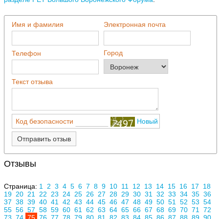
Имя и фамилия
Электронная почта
Город
Телефон
Текст отзыва
Код безопасности
Новый
Отправить отзыв
Отзывы
Страница:
1
2
3
4
5
6
7
8
9
10
11
12
13
14
15
16
17
18
19
20
21
22
23
24
25
26
27
28
29
30
31
32
33
34
35
36
37
38
39
40
41
42
43
44
45
46
47
48
49
50
51
52
53
54
55
56
57
58
59
60
61
62
63
64
65
66
67
68
69
70
71
72
73
74
75
76
77
78
79
80
81
82
83
84
85
86
87
88
89
90