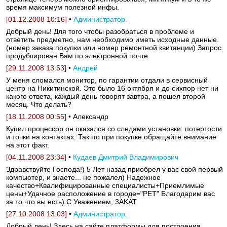
время максимум полезной инфы.
[01.12.2008 10:16]
•
Администратор.
Добрый день! Для того чтобы разобраться в проблеме и
ответить предметно, нам необходимо иметь исходные данные.
(номер заказа покупки или номер ремонтной квитанции) Запрос
продублирован Вам по электронной почте.
[29.11.2008 13:53]
•
Андрей
У меня сломался монитор, по гарантии отдали в сервисный
центр на Никитинской. Это было 16 октября и до сихпор нет ни
какого ответа, каждый день говорят завтра, а пошел второй
месяц. Что делать?
[18.11.2008 00:55]
• Александр
Купил процессор он оказался со следами установки: потертости
и точки на контактах. Такчто при покупке обращайте внимание
на этот факт.
[04.11.2008 23:34]
•
Кудаев Дмитрий Владимирович
Здравствуйте Господа!) 5 Лет назад приобрел у вас свой первый
компьютер, и знаете... не пожалел) Надежное
качество+Квалифицированные специалисты+Приемлимые
цены+Удачное расположение в городе="РЕТ" Благодарим вас
за то что вы есть) С Уважением, 3AKAT
[27.10.2008 13:03]
•
Администратор.
Добрый день! Здесь на сайте платформы для построения