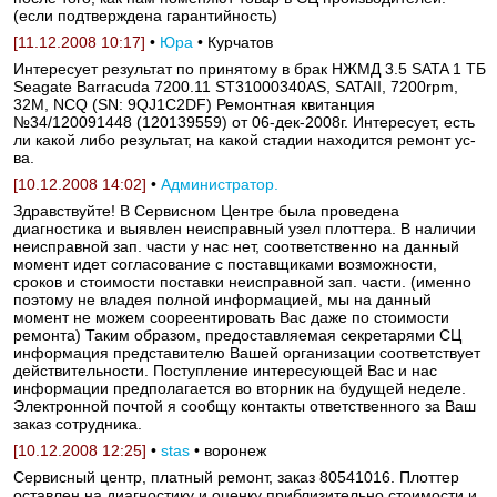
(если подтверждена гарантийность)
[11.12.2008 10:17]
•
Юра
• Курчатов
Интересует результат по принятому в брак НЖМД 3.5 SATA 1 ТБ
Seagate Barracuda 7200.11 ST31000340AS, SATAII, 7200rpm,
32M, NCQ (SN: 9QJ1C2DF) Ремонтная квитанция
№34/120091448 (120139559) от 06-дек-2008г. Интересует, есть
ли какой либо результат, на какой стадии находится ремонт ус-
ва.
[10.12.2008 14:02]
•
Администратор.
Здравствуйте! В Сервисном Центре была проведена
диагностика и выявлен неисправный узел плоттера. В наличии
неисправной зап. части у нас нет, соответственно на данный
момент идет согласование с поставщиками возможности,
сроков и стоимости поставки неисправной зап. части. (именно
поэтому не владея полной информацией, мы на данный
момент не можем соореентировать Вас даже по стоимости
ремонта) Таким образом, предоставляемая секретарями СЦ
информация представителю Вашей организации соответствует
действительности. Поступление интересующей Вас и нас
информации предполагается во вторник на будущей неделе.
Электронной почтой я сообщу контакты ответственного за Ваш
заказ сотрудника.
[10.12.2008 12:25]
•
stas
• воронеж
Сервисный центр, платный ремонт, заказ 80541016. Плоттер
оставлен на диагностику и оценку приблизительно стоимости и