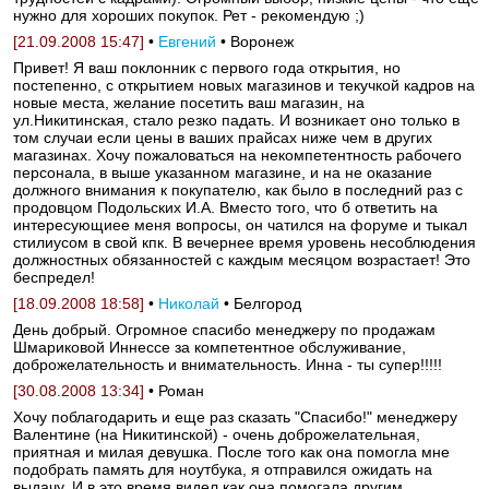
нужно для хороших покупок. Рет - рекомендую ;)
[21.09.2008 15:47]
•
Евгений
• Воронеж
Привет! Я ваш поклонник с первого года открытия, но
постепенно, с открытием новых магазинов и текучкой кадров на
новые места, желание посетить ваш магазин, на
ул.Никитинская, стало резко падать. И возникает оно только в
том случаи если цены в ваших прайсах ниже чем в других
магазинах. Хочу пожаловаться на некомпетентность рабочего
персонала, в выше указанном магазине, и на не оказание
должного внимания к покупателю, как было в последний раз с
продовцом Подольских И.А. Вместо того, что б ответить на
интересующиее меня вопросы, он чатился на форуме и тыкал
стилиусом в свой кпк. В вечернее время уровень несоблюдения
должностных обязанностей с каждым месяцом возрастает! Это
беспредел!
[18.09.2008 18:58]
•
Николай
• Белгород
День добрый. Огромное спасибо менеджеру по продажам
Шмариковой Иннессе за компетентное обслуживание,
доброжелательность и внимательность. Инна - ты супер!!!!!
[30.08.2008 13:34]
• Роман
Хочу поблагодарить и еще раз сказать "Спасибо!" менеджеру
Валентине (на Никитинской) - очень доброжелательная,
приятная и милая девушка. После того как она помогла мне
подобрать память для ноутбука, я отправился ожидать на
выдачу. И в это время видел как она помогала другим