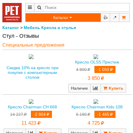
Каталог
👍
📍
Каталог
>
Мебель
Кресла и стулья
Стул - Отзывы
Специальные предложения
Кресло OLSS Престиж
Скидка 10% на кресло при
4 900
-1 050
покупке с компьютерным
столом
3 850
Наличие
Кресло Chairman CH 668
Кресло Chairman Kids 108
14 227
-2 804
6 190
-1 465
11 423
4 725
Наличие
Наличие