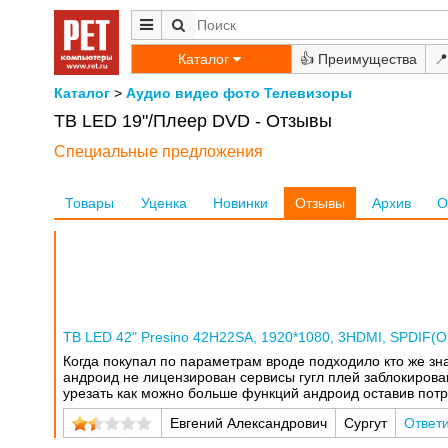
Каталог
👍
📍
Каталог
>
Аудио видео фото
Телевизоры
ТВ LED 19"/Плеер DVD - Отзывы
Специальные предложения
Товары
Уценка
Новинки
Отзывы
Архив
О
ТВ LED 42" Presino 42H22SA, 1920*1080, 3HDMI, SPDIF(Opti
Когда покупал по параметрам вроде подходило кто же зн
андроид не лицензирован сервисы гугл плей заблокирова
урезать как можно больше функций андроид оставив потр
Евгений Александрович
Сургут
Ответ