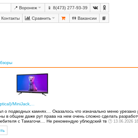
📍 Воронеж
📱 8(473) 277-93-39
Сравнить
👫
📙
бзоры
cal)/MiniJack,...
ал о подводных камнях.... Оказалось что изначально меню урезано
ны в общем даже рут права на нем очень сложно сделать разработ
ебителя с Тамагочи.... Не рекомендую ублюдский тв
13.06.2026 1
ить