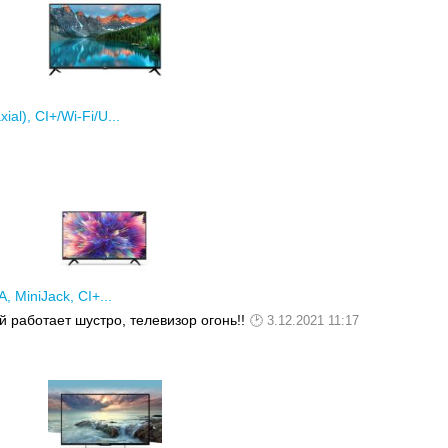
l), CI+/Wi-Fi/U...
 MiniJack, CI+...
 работает шустро, телевизор огонь!!
3.12.2021 11:17