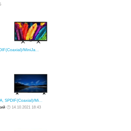
6
(Coaxial)/MiniJa...
 SPDIF(Coaxial)/Mi...
кий
14.10.2021 18:43