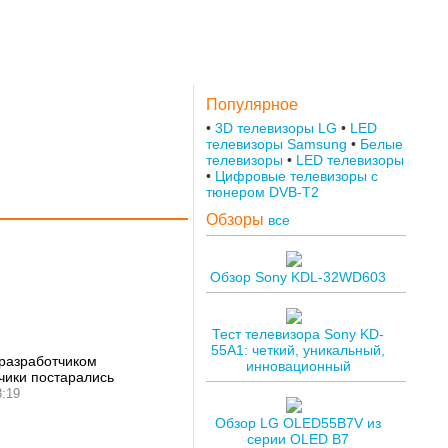
Популярное
3D телевизоры LG
LED
телевизоры Samsung
Белые
телевизоры
LED телевизоры
Цифровые телевизоры с
тюнером DVB-T2
Обзоры
все
Обзор Sony KDL-32WD603
Тест телевизора Sony KD-
55A1: четкий, уникальный,
 разработчиком
инновационный
чики постарались
8:19
Обзор LG OLED55B7V из
серии OLED B7