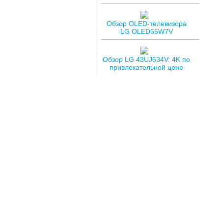
Обзор OLED-телевизора
LG OLED65W7V
Обзор LG 43UJ634V: 4K по
привлекательной цене