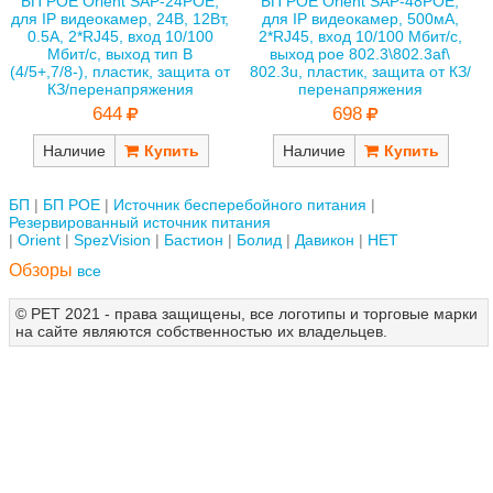
БП POE Orient SAP-24POE,
БП POE Orient SAP-48POE,
для IP видеокамер, 24В, 12Вт,
для IP видеокамер, 500мА,
0.5А, 2*RJ45, вход 10/100
2*RJ45, вход 10/100 Мбит/с,
Мбит/с, выход тип B
выход poe 802.3\802.3af\
(4/5+,7/8-), пластик, защита от
802.3u, пластик, защита от КЗ/
КЗ/перенапряжения
перенапряжения
644
698
Наличие
Наличие
БП
БП POE
Источник бесперебойного питания
Резервированный источник питания
Orient
SpezVision
Бастион
Болид
Давикон
НЕТ
Обзоры
все
© РЕТ 2021 - права защищены, все логотипы и торговые марки
на сайте являются собственностью их владельцев.