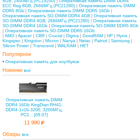
8GB, 2400МГц (PC19200)
Оперативная память DIMM DDR4
ECC Reg 8GB, 2666МГц (PC21280)
Оперативная память DIMM
DDR5 8Gb
Оперативная память DIMM DDR5 16Gb
Оперативная память SO-DIMM DDR4 4GB
Оперативная память
SO-DIMM DDR4 4GB, 2666МГц (PC21280)
Оперативная память
SO-DIMM DDR4 16Gb
Оперативная память SO-DIMM DDR5 8Gb
Оперативная память SO-DIMM DDR5 16Gb
AMD
Apacer
CBR
Crucial
Digma
GoodRAM
HP
Hynix
Kingspec
Kingston
Micron
Nanya
Netac
Patriot
Samsung
Silicon Power
Transcend
WALRAM
НЕТ
Популярное
Оперативная память для ноутбуков
Новинки
все
Оперативная память DIMM
DDR4 16Gb KingDian RH41-
DDR4-1х16-3200, 3200МГц,
PC2... [09.07]
11 990
Обзоры
все