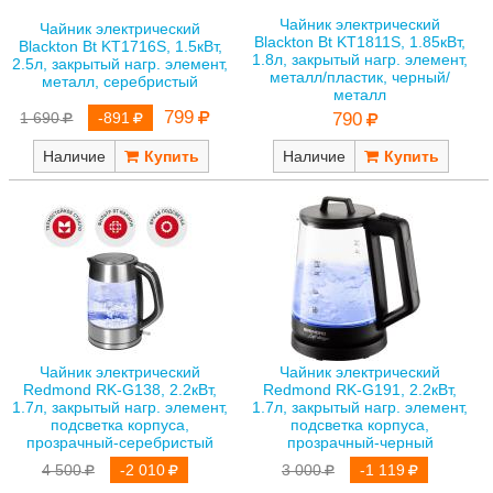
Чайник электрический
Чайник электрический
Blackton Bt KT1811S, 1.85кВт,
Blackton Bt KT1716S, 1.5кВт,
1.8л, закрытый нагр. элемент,
2.5л, закрытый нагр. элемент,
металл/пластик, черный/
металл, серебристый
металл
799
1 690
-891
790
Наличие
Наличие
Чайник электрический
Чайник электрический
Redmond RK-G138, 2.2кВт,
Redmond RK-G191, 2.2кВт,
1.7л, закрытый нагр. элемент,
1.7л, закрытый нагр. элемент,
подсветка корпуса,
подсветка корпуса,
прозрачный-серебристый
прозрачный-черный
4 500
-2 010
3 000
-1 119