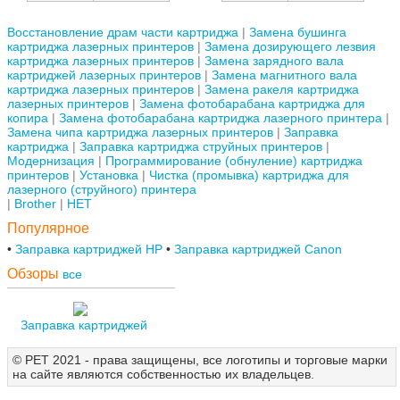
Восстановление драм части картриджа
Замена бушинга
картриджа лазерных принтеров
Замена дозирующего лезвия
картриджа лазерных принтеров
Замена зарядного вала
картриджей лазерных принтеров
Замена магнитного вала
картриджа лазерных принтеров
Замена ракеля картриджа
лазерных принтеров
Замена фотобарабана картриджа для
копира
Замена фотобарабана картриджа лазерного принтера
Замена чипа картриджа лазерных принтеров
Заправка
картриджа
Заправка картриджа струйных принтеров
Модернизация
Программирование (обнуление) картриджа
принтеров
Установка
Чистка (промывка) картриджа для
лазерного (струйного) принтера
Brother
НЕТ
Популярное
Заправка картриджей HP
Заправка картриджей Canon
Обзоры
все
Заправка картриджей
© РЕТ 2021 - права защищены, все логотипы и торговые марки
на сайте являются собственностью их владельцев.