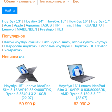
Объем накопителя
Тип накопителя
Вес
Найти
Ноутбук 13"
Ноутбук 14"
Ноутбук 15"
Ноутбук 16"
Ноутбук 17"
Acer
Apple
Aquarius
ASUS
HP
Infinix
Irbis
KUANLITU
Lenovo
MAIBENBEN
Prestigio
НЕТ
Популярное
Какой ноутбук лучше?
Что нужно знать, чтобы купить ноутбук
Недорогие ноутбуки
Игровые ноутбуки
Ноутбуки HP Pavilion
Ультрабуки
Новинки
все
Ноутбук 15" Lenovo IdeaPad
Ноутбук 16" Lenovo IdeaPad
Slim 3 15AHP10 83KA000TRK,
Slim 3 16ARP10 83K8009SRK,
Ryzen 5 8540U 3.2 16GB...
AMD Ryzen 5 150 3.3 ГГ...
[22.07]
[22.07]
59 990
62 990