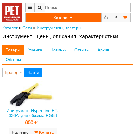
Каталог
👍
📍
Каталог
>
Сети
>
Инструменты, тестеры
Инструмент - цены, описания, характеристики
Товары
Уценка
Новинки
Отзывы
Архив
Обзоры
Бренд
Найти
Инструмент HyperLine HT-
336A, для обжима RG58
888
Наличие