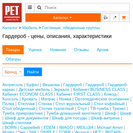
Каталог
👍
📍
Каталог
>
Мебель
>
Гостиные, обеденные группы
Гардероб - цены, описания, характеристики
Товары
Уценка
Новинки
Отзывы
Архив
Обзоры
Бренд
Найти
Антресоль
Буфет
Вешалка
Гардероб
Гардероб
Гардероб-
каркас
Детская мебель
Зеркало
Кабинет BUSINESS CLASS
Кабинет ECONOM CLASS
Кабинет FIRST CLASS
Комод
Консоль
Кровать
Матрас
Ножка
Ортопедическое основание
Полка
Стеллаж
Стенка
Стол журнальный
Стол кофейный
Стол обеденный
Столик туалетный
Стул
ТВ-тумба
Трюмо
Тумба прикроватная
Тумба-домашний кинотеатр
Шкаф
Шкаф
Шкаф для документов
Шкаф для посуды
Шкаф-витрина
Шкаф-стеллаж
BORN
Cappelletti
EDEM
IMAGO
MEILIJIA
Michael Amini
Moder
Sier
Silik
SIMPLE
TORR
Versace
НЕТ
ЯНТАРЬ