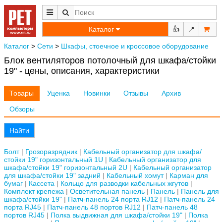
Каталог
👍
📍
Каталог
>
Сети
>
Шкафы, стоечное и кроссовое оборудование
Блок вентиляторов потолочный для шкафа/стойки
19" - цены, описания, характеристики
Товары
Уценка
Новинки
Отзывы
Архив
Обзоры
Найти
Болт
Грозоразрядник
Кабельный организатор для шкафа/
стойки 19" горизонтальный 1U
Кабельный организатор для
шкафа/стойки 19" горизонтальный 2U
Кабельный организатор
для шкафа/стойки 19" задний
Кабельный хомут
Карман для
бумаг
Кассета
Кольцо для разводки кабельных жгутов
Комплект крепежа
Осветительная панель
Панель
Панель для
шкафа/стойки 19"
Патч-панель 24 порта RJ12
Патч-панель 24
порта RJ45
Патч-панель 48 портов RJ12
Патч-панель 48
портов RJ45
Полка выдвижная для шкафа/стойки 19"
Полка