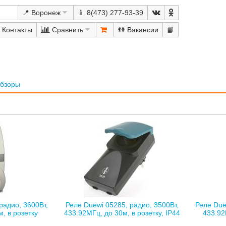
📍 Воронеж
📱 8(473) 277-93-39
Сравнить
👫
📙
бзоры
радио, 3600Вт,
Реле Duewi 05285, радио, 3500Вт,
Реле Due
, в розетку
433.92МГц, до 30м, в розетку, IP44
433.92