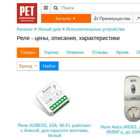
Каталог
👍
📍
Каталог
>
Умный дом
>
Исполнительные устройства
Реле - цены, описания, характеристики
Товары
Уценка
Новинки
Отзывы
Архив
О
Бренд
Найти
Реле AUBESS, 16А, Wi-Fi, работает
Реле Axico AR001, 
с Алисой, для скрытого монтажа,
868МГц, до 100м
белый