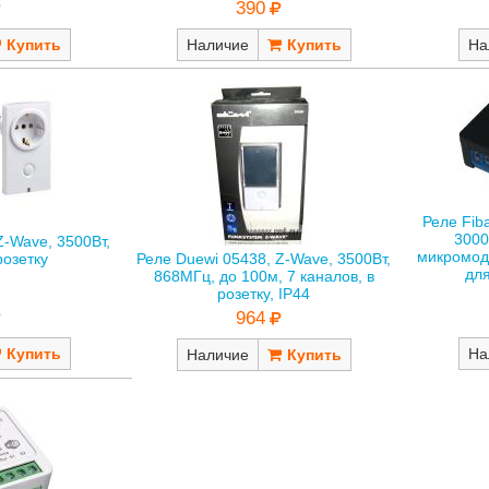
390
Наличие
На
Реле Fib
3000
Z-Wave, 3500Вт,
микромод
Реле Duewi 05438, Z-Wave, 3500Вт,
розетку
для
868МГц, до 100м, 7 каналов, в
розетку, IP44
964
На
Наличие