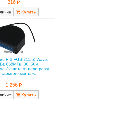
316
личие
aro FIB FGS-211, Z-Wave,
Вт, 868МГц, 30..50м,
уль/защита от перегрева/
 скрытого монтажа
1 256
личие