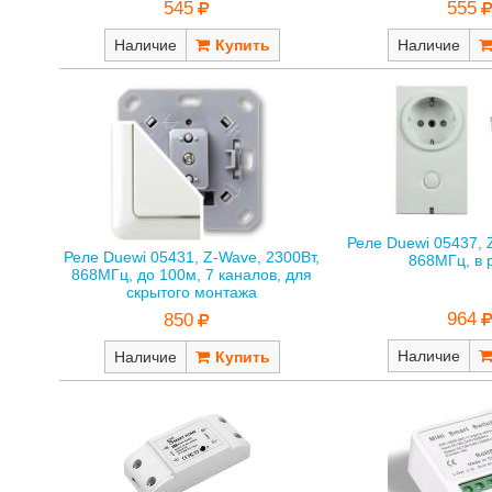
555
545
Наличие
Наличие
Реле Duewi 05437, 
Реле Duewi 05431, Z-Wave, 2300Вт,
868МГц, в 
868МГц, до 100м, 7 каналов, для
скрытого монтажа
964
850
Наличие
Наличие