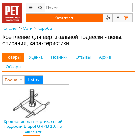
Каталог
👍
📍
Каталог
>
Сети
>
Короба
Крепление для вертикальной подвески - цены,
описания, характеристики
Товары
Уценка
Новинки
Отзывы
Архив
Обзоры
Бренд
Найти
Крепление для вертикальной
подвески Efapel GRKB 10, на
шпильке