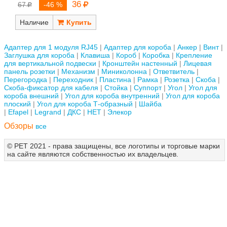
36
67
-46 %
Наличие
Адаптер для 1 модуля RJ45
Адаптер для короба
Анкер
Винт
Заглушка для короба
Клавиша
Короб
Коробка
Крепление
для вертикальной подвески
Кронштейн настенный
Лицевая
панель розетки
Механизм
Миниколонна
Ответвитель
Перегородка
Переходник
Пластина
Рамка
Розетка
Скоба
Скоба-фиксатор для кабеля
Стойка
Суппорт
Угол
Угол для
короба внешний
Угол для короба внутренний
Угол для короба
плоский
Угол для короба Т-образный
Шайба
Efapel
Legrand
ДКС
НЕТ
Элекор
Обзоры
все
© РЕТ 2021 - права защищены, все логотипы и торговые марки
на сайте являются собственностью их владельцев.