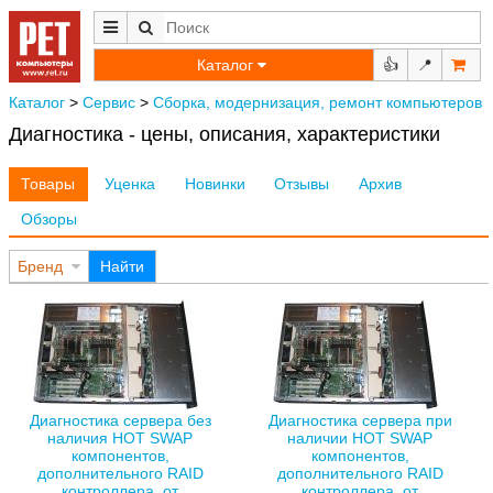
Каталог
👍
📍
Каталог
>
Сервис
>
Сборка, модернизация, ремонт компьютеров
Диагностика - цены, описания, характеристики
Товары
Уценка
Новинки
Отзывы
Архив
Обзоры
Бренд
Найти
Диагностика сервера без
Диагностика сервера при
наличия HOT SWAP
наличии HOT SWAP
компонентов,
компонентов,
дополнительного RAID
дополнительного RAID
контроллера, от
контроллера, от