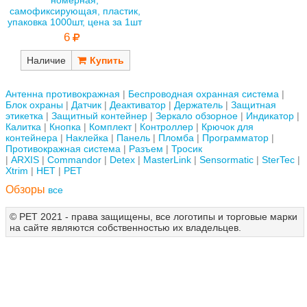
самофиксирующая, пластик,
упаковка 1000шт, цена за 1шт
6
Наличие
Антенна противокражная
Беспроводная охранная система
Блок охраны
Датчик
Деактиватор
Держатель
Защитная
этикетка
Защитный контейнер
Зеркало обзорное
Индикатор
Калитка
Кнопка
Комплект
Контроллер
Крючок для
контейнера
Наклейка
Панель
Пломба
Программатор
Противокражная система
Разъем
Тросик
ARXIS
Commandor
Detex
MasterLink
Sensormatic
SterTec
Xtrim
НЕТ
РЕТ
Обзоры
все
© РЕТ 2021 - права защищены, все логотипы и торговые марки
на сайте являются собственностью их владельцев.