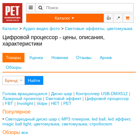
Каталог
👍
📍
Каталог
>
Аудио видео фото
>
Световые эффекты, цветомузыка
Цифровой процессор - цены, описания,
характеристики
Товары
Уценка
Новинки
Отзывы
Архив
Обзоры
Бренд
Найти
Голова вращающаяся
Диско шар
Контроллер USB-DMX512
Лазерный проектор
Световой эффект
Цифровой процессор
FBT
Involight
Volpe
НЕТ
РЕТ
Популярное
Светодиодный диско шар с MP3 плеером, led ball, led эффект,
magic ball light, цветомузыка, светомузыка, стробоскоп
Обзоры
все