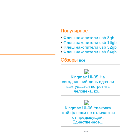
Популярное
Флеш накопители usb 8gb
Флеш накопители usb 16gb
Флеш накопители usb 32gb
Флеш накопители usb 64gb
Обзоры
все
Kingmax UI-05 На
сегодняшний день едва ли
вам удастся встретить
человека, ко...
Kingmax UI-06 Упаковка
этой флешки не отличается
от предыдущей.
Единственное...