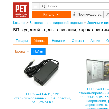
Каталог
👍
📍
Каталог
>
Безопасность, видеонаблюдение
>
Источники пи
БП с уценкой - цены, описания, характеристик
Товары
Уценка
Новинки
Отзывы
Архив
О
Бренд
Найти
БП Orient PB
стабилизированный
БП Orient PA-11, 12В
90..260В, 9 кана
стабилизированный, 5.5А, пластик,
напряжения, 
защита от КЗ
напряжения, за
перенапряжения/им