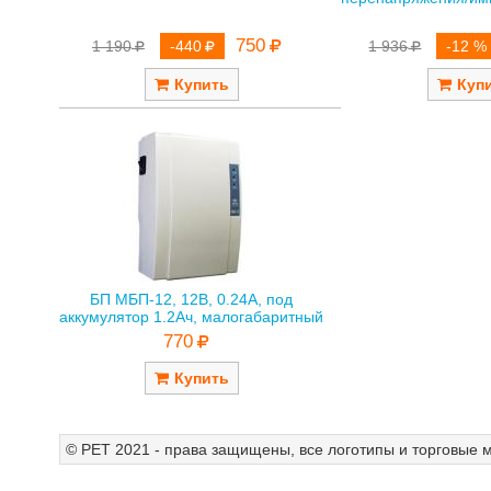
750
1 190
-440
1 936
-12 %
БП МБП-12, 12В, 0.24А, под
аккумулятор 1.2Ач, малогабаритный
770
© РЕТ 2021 - права защищены, все логотипы и торговые м