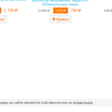
регулятор напряжения, защита от
КЗ/импульсных помех
1 700
790
146
1 090
-300
арки на сайте являются собственностью их владельцев.