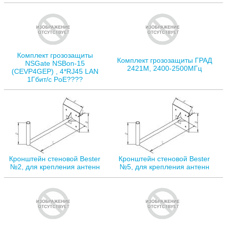
Комплект грозозащиты
Комплект грозозащиты ГРАД
NSGate NSBon-15
2421М, 2400-2500МГц
(CEVP4GEP) , 4*RJ45 LAN
1Гбит/с PoE????
Кронштейн стеновой Bester
Кронштейн стеновой Bester
№2, для крепления антенн
№5, для крепления антенн