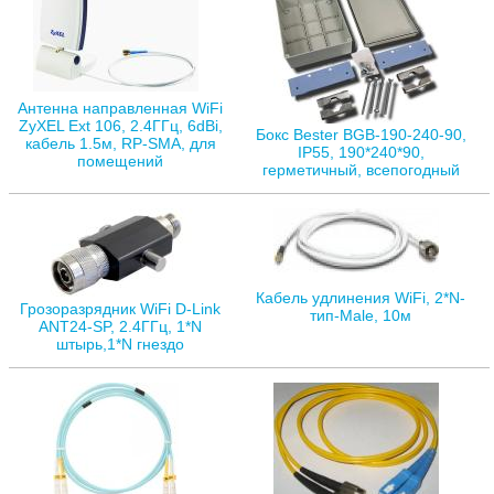
Антенна направленная WiFi
ZyXEL Ext 106, 2.4ГГц, 6dBi,
Бокс Bester BGB-190-240-90,
кабель 1.5м, RP-SMA, для
IP55, 190*240*90,
помещений
герметичный, всепогодный
Кабель удлинения WiFi, 2*N-
Грозоразрядник WiFi D-Link
тип-Male, 10м
ANT24-SP, 2.4ГГц, 1*N
штырь,1*N гнездо