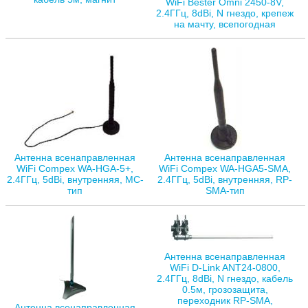
WiFi Bester Omni 2450-8V,
2.4ГГц, 8dBi, N гнездо, крепеж
на мачту, всепогодная
Антенна всенаправленная
Антенна всенаправленная
WiFi Compex WA-HGA-5+,
WiFi Compex WA-HGA5-SMA,
2.4ГГц, 5dBi, внутренняя, MC-
2.4ГГц, 5dBi, внутренняя, RP-
тип
SMA-тип
Антенна всенаправленная
WiFi D-Link ANT24-0800,
2.4ГГц, 8dBi, N гнездо, кабель
0.5м, грозозащита,
переходник RP-SMA,
Антенна всенаправленная