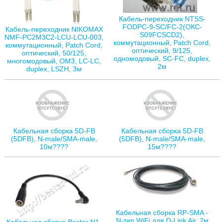
Кабель-переходник NTSS-
FODPC-9-SC/FC-2(ОКС-
Кабель-переходник NIKOMAX
S09FCSCD2),
NMF-PC2M3C2-LCU-LCU-003,
коммутационный, Patch Cord,
коммутационный, Patch Cord,
оптический, 9/125,
оптический, 50/125,
одномодовый, SC-FC, duplex,
многомодовый, ОМ3, LC-LC,
2м
duplex, LSZH, 3м
Кабельная сборка 5D-FB
Кабельная сборка 5D-FB
(5DFB), N-male/SMA-male,
(5DFB), N-male/SMA-male,
10м????
15м????
Кабельная сборка RP-SMA -
N-тип WiFi для D-Link Air, 2м
Кабельная сборка Bester N1-