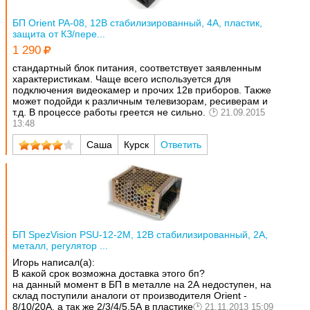
БП Orient PA-08, 12В стабилизированный, 4А, пластик,
защита от КЗ/пере...
1 290
стандартный блок питания, соответствует заявленным
характеристикам. Чаще всего используется для
подключения видеокамер и прочих 12в приборов. Также
может подойди к различным телевизорам, ресиверам и
т.д. В процессе работы греется не сильно.
21.09.2015
13:48
Саша
Курск
Ответить
БП SpezVision PSU-12-2M, 12В стабилизированный, 2А,
металл, регулятор ...
Игорь написал(а):
В какой срок возможна доставка этого бп?
на данный момент в БП в металле на 2А недоступен, на
склад поступили аналоги от производителя Orient -
8/10/20А, а так же 2/3/4/5.5А в пластике
21.11.2013 15:09