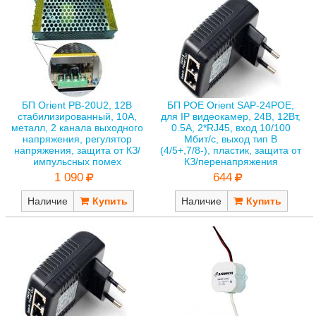
БП Orient PB-20U2, 12В
БП POE Orient SAP-24POE,
стабилизированный, 10А,
для IP видеокамер, 24В, 12Вт,
металл, 2 канала выходного
0.5А, 2*RJ45, вход 10/100
напряжения, регулятор
Мбит/с, выход тип B
напряжения, защита от КЗ/
(4/5+,7/8-), пластик, защита от
импульсных помех
КЗ/перенапряжения
1 090
644
Наличие
Наличие