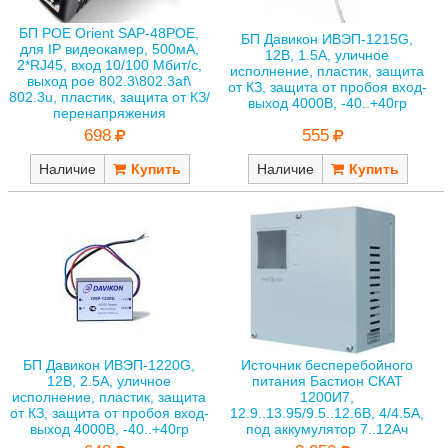
БП POE Orient SAP-48POE,
БП Давикон ИВЭП-1215G,
для IP видеокамер, 500мА,
12В, 1.5А, уличное
2*RJ45, вход 10/100 Мбит/с,
исполнение, пластик, защита
выход poe 802.3\802.3af\
от КЗ, защита от пробоя вход-
802.3u, пластик, защита от КЗ/
выход 4000В, -40..+40гр
перенапряжения
555
698
Наличие
Наличие
БП Давикон ИВЭП-1220G,
Источник бесперебойного
12В, 2.5А, уличное
питания Бастион СКАТ
исполнение, пластик, защита
1200И7,
от КЗ, защита от пробоя вход-
12.9..13.95/9.5..12.6В, 4/4.5А,
выход 4000В, -40..+40гр
под аккумулятор 7..12Ач