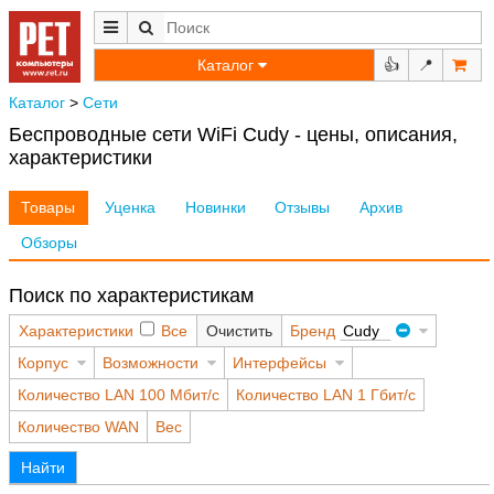
Каталог
👍
📍
Каталог
>
Сети
Беспроводные сети WiFi Cudy - цены, описания,
характеристики
Товары
Уценка
Новинки
Отзывы
Архив
Обзоры
Поиск по характеристикам
Характеристики
Все
Очистить
Бренд
Cudy
Корпус
Возможности
Интерфейсы
Количество LAN 100 Мбит/с
Количество LAN 1 Гбит/с
Количество WAN
Вес
Найти