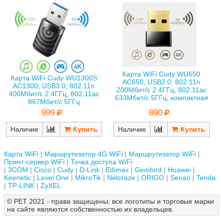
Карта WiFi Cudy WU650
Карта WiFi Cudy WU1300S
AC650, USB2.0, 802.11n
AC1300, USB3.0, 802.11n
200Мбит/с 2.4ГГц, 802.11ac
400Мбит/с 2.4ГГц, 802.11ac
633Мбит/с 5ГГц, компактная
867Мбит/с 5ГГц
890
999
Наличие
Наличие
Карта WiFi
Маршрутизатор 4G WiFi
Маршрутизатор WiFi
Принт-сервер WiFi
Точка доступа WiFi
3COM
Cisco
Cudy
D-Link
Edimax
Gembird
Huawei
Keenetic
Level One
MikroTik
Netcraze
ORIGO
Senao
Tenda
TP-LINK
ZyXEL
© РЕТ 2021 - права защищены, все логотипы и торговые марки
на сайте являются собственностью их владельцев.