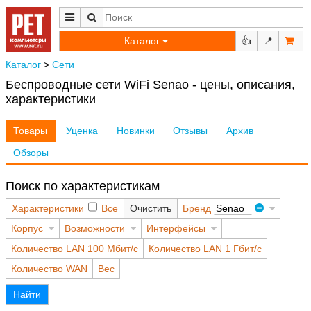
Каталог
👍
📍
Каталог
>
Сети
Беспроводные сети WiFi Senao - цены, описания,
характеристики
Товары
Уценка
Новинки
Отзывы
Архив
Обзоры
Поиск по характеристикам
Характеристики
Все
Очистить
Бренд
Senao
Корпус
Возможности
Интерфейсы
Количество LAN 100 Мбит/с
Количество LAN 1 Гбит/с
Количество WAN
Вес
Найти