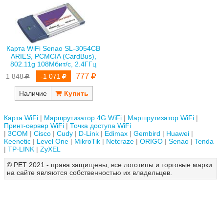
Карта WiFi Senao SL-3054CB
ARIES, PCMCIA (CardBus),
802.11g 108Мбит/с, 2.4ГГц
777
1 848
-1 071
Наличие
Карта WiFi
Маршрутизатор 4G WiFi
Маршрутизатор WiFi
Принт-сервер WiFi
Точка доступа WiFi
3COM
Cisco
Cudy
D-Link
Edimax
Gembird
Huawei
Keenetic
Level One
MikroTik
Netcraze
ORIGO
Senao
Tenda
TP-LINK
ZyXEL
© РЕТ 2021 - права защищены, все логотипы и торговые марки
на сайте являются собственностью их владельцев.