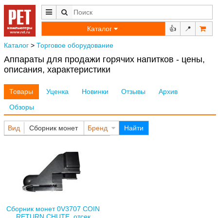
Каталог
👍
📍
Каталог
>
Торговое оборудование
Аппараты для продажи горячих напитков - цены,
описания, характеристики
Товары
Уценка
Новинки
Отзывы
Архив
Обзоры
Вид
Сборник монет
Бренд
Найти
Сборник монет 0V3707 COIN
RETURN CHUTE, отсек