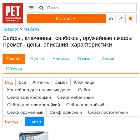
Каталог
👍
📍
Каталог
>
Мебель
Сейфы, ключницы, кэшбоксы, оружейные шкафы
Промет - цены, описания, характеристики
Товары
Уценка
Новинки
Отзывы
Архив
Обзоры
Вид
Все
Аптечка
Замок
Ключница
Контейнер для наличных денег
Сейф
Сейф взломостойкий
Сейф мебельный
Сейф огневзломостойкий
Сейф огнестойкий
Сейф оружейный
Сейф офисный
Сейф пистолетный
Бренд
Найти