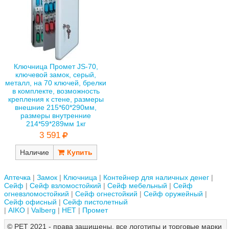
Ключница Промет JS-70,
ключевой замок, серый,
металл, на 70 ключей, брелки
в комплекте, возможность
крепления к стене, размеры
внешние 215*60*290мм,
размеры внутренние
214*59*289мм 1кг
3 591
Наличие
Аптечка
Замок
Ключница
Контейнер для наличных денег
Сейф
Сейф взломостойкий
Сейф мебельный
Сейф
огневзломостойкий
Сейф огнестойкий
Сейф оружейный
Сейф офисный
Сейф пистолетный
AIKO
Valberg
НЕТ
Промет
© РЕТ 2021 - права защищены, все логотипы и торговые марки