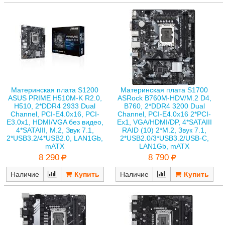
Материнская плата S1200
Материнская плата S1700
ASUS PRIME H510M-K R2.0,
ASRock B760M-HDV/M.2 D4,
H510, 2*DDR4 2933 Dual
B760, 2*DDR4 3200 Dual
Channel, PCI-E4.0x16, PCI-
Channel, PCI-E4.0x16 2*PCI-
E3.0x1, HDMI/VGA без видео,
Ex1, VGA/HDMI/DP, 4*SATAIII
4*SATAIII, M.2, Звук 7.1,
RAID (10) 2*M.2, Звук 7.1,
2*USB3.2/4*USB2.0, LAN1Gb,
2*USB2.0/3*USB3.2/USB-C,
mATX
LAN1Gb, mATX
8 290
8 790
Наличие
Наличие