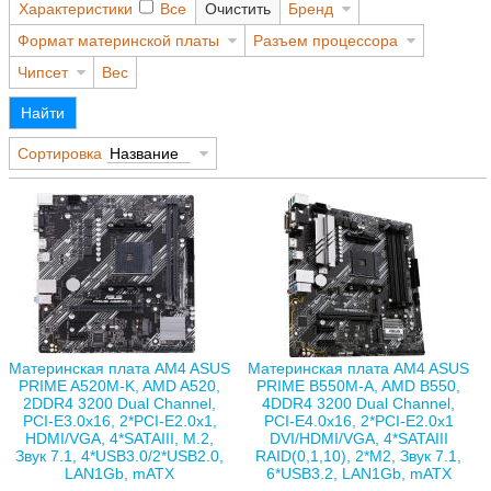
Характеристики
Все
Очистить
Бренд
Формат материнской платы
Разъем процессора
Чипсет
Вес
Найти
Сортировка
Название
Материнская плата AM4 ASUS
Материнская плата AM4 ASUS
PRIME A520M-K, AMD A520,
PRIME B550M-A, AMD B550,
2DDR4 3200 Dual Channel,
4DDR4 3200 Dual Channel,
PCI-E3.0x16, 2*PCI-E2.0x1,
PCI-E4.0x16, 2*PCI-E2.0x1
HDMI/VGA, 4*SATAIII, M.2,
DVI/HDMI/VGA, 4*SATAIII
Звук 7.1, 4*USB3.0/2*USB2.0,
RAID(0,1,10), 2*M2, Звук 7.1,
LAN1Gb, mATX
6*USB3.2, LAN1Gb, mATX