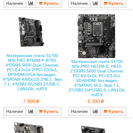
Наличие
Наличие
Материнская плата S1700
MSI PRO B760M-P, B760,
Материнская плата S1700
4*DDR5 5600 Dual Channel,
MSI PRO H610M-E, H610,
PCI-E4.0x16 2*PCI-E3.0x1,
2*DDR5 5600 Dual Channel,
DP/HDMI/VGA без видео,
PCI-E4.0x16, PCI-E3.0x1,
4*SATAIII RAID(10) 2*M.2, Звук
VGA/HDMI без видео,
7.1, 4*USB2.0/USB3.2/USB-C,
4*SATAIII, M.2, Звук 7.1,
LAN1Gb, mATX
2*USB3.2/4*USB2.0, LAN1Gb,
mATX
7 990
6 390
Наличие
Наличие