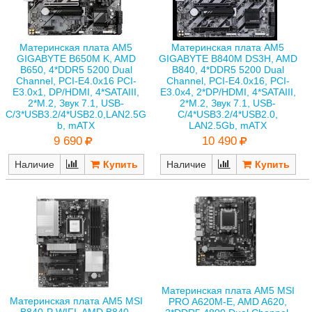
Материнская плата AM5
Материнская плата AM5
GIGABYTE B650M K, AMD
GIGABYTE B840M DS3H, AMD
B650, 4*DDR5 5200 Dual
B840, 4*DDR5 5200 Dual
Channel, PCI-E4.0x16 PCI-
Channel, PCI-E4.0x16, PCI-
E3.0x1, DP/HDMI, 4*SATAIII,
E3.0x4, 2*DP/HDMI, 4*SATAIII,
2*M.2, Звук 7.1, USB-
2*M.2, Звук 7.1, USB-
C/3*USB3.2/4*USB2.0,LAN2.5G
C/4*USB3.2/4*USB2.0,
b, mATX
LAN2.5Gb, mATX
9 690
10 490
Наличие
Наличие
Материнская плата AM5 MSI
Материнская плата AM5 MSI
PRO A620M-E, AMD A620,
B840-P WIFI, AMD B840,