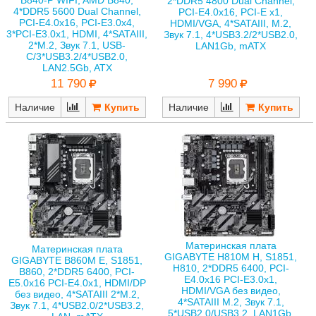
2*DDR5 4800 Dual Channel,
4*DDR5 5600 Dual Channel,
PCI-E4.0x16, PCI-E x1,
PCI-E4.0x16, PCI-E3.0x4,
HDMI/VGA, 4*SATAIII, M.2,
3*PCI-E3.0x1, HDMI, 4*SATAIII,
Звук 7.1, 4*USB3.2/2*USB2.0,
2*M.2, Звук 7.1, USB-
LAN1Gb, mATX
C/3*USB3.2/4*USB2.0,
LAN2.5Gb, ATX
7 990
11 790
Наличие
Наличие
Материнская плата
Материнская плата
GIGABYTE H810M H, S1851,
GIGABYTE B860M E, S1851,
H810, 2*DDR5 6400, PCI-
B860, 2*DDR5 6400, PCI-
E4.0x16 PCI-E3.0x1,
E5.0x16 PCI-E4.0x1, HDMI/DP
HDMI/VGA без видео,
без видео, 4*SATAIII 2*M.2,
4*SATAIII M.2, Звук 7.1,
Звук 7.1, 4*USB2.0/2*USB3.2,
5*USB2.0/USB3.2, LAN1Gb,