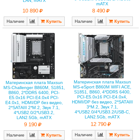
LAN, mATX
mATX
10 890
8 490
Наличие
Наличие
Материнская плата Maxsun
Материнская плата Maxsun
MS-eSport B860M WIFI ACE,
MS-Challenger B860M, S1851,
S1851, B860, 4*DDR5 6400,
B860, 2*DDR5 6400, PCI-
PCI-E5.0x16 PCI-E4.0x4,
E5.0x16 PCI-E4.0x4 PCI-
HDMI/DP без видео, 2*SATAIII
E4.0x1, HDMI/DP без видео,
3*M.2, Звук 7.1,
2*SATAIII 2*M.2, Звук 7.1,
4*USB2.0/4*USB3.2/USB-C,
4*USB2.0/2*USB3.2,
LAN2.5Gb, mATX
LAN2.5Gb, mATX
12 790
9 190
Наличие
Наличие