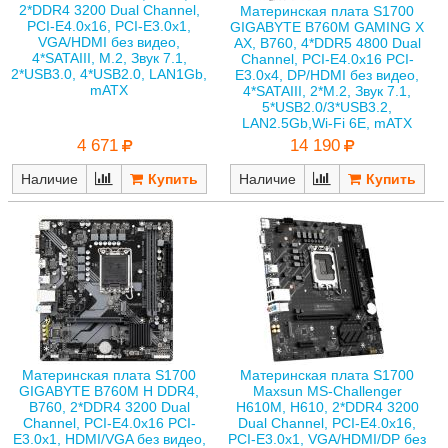
2*DDR4 3200 Dual Channel,
Материнская плата S1700
PCI-E4.0x16, PCI-E3.0x1,
GIGABYTE B760M GAMING X
VGA/HDMI без видео,
AX, B760, 4*DDR5 4800 Dual
4*SATAIII, M.2, Звук 7.1,
Channel, PCI-E4.0x16 PCI-
2*USB3.0, 4*USB2.0, LAN1Gb,
E3.0x4, DP/HDMI без видео,
mATX
4*SATAIII, 2*M.2, Звук 7.1,
5*USB2.0/3*USB3.2,
LAN2.5Gb,Wi-Fi 6E, mATX
4 671
14 190
Наличие
Наличие
Материнская плата S1700
Материнская плата S1700
GIGABYTE B760M H DDR4,
Maxsun MS-Challenger
B760, 2*DDR4 3200 Dual
H610M, H610, 2*DDR4 3200
Channel, PCI-E4.0x16 PCI-
Dual Channel, PCI-E4.0x16,
E3.0x1, HDMI/VGA без видео,
PCI-E3.0x1, VGA/HDMI/DP без