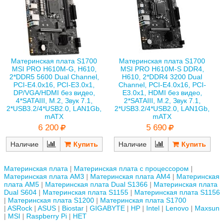
Материнская плата S1700
Материнская плата S1700
MSI PRO H610M-G, H610,
MSI PRO H610M-S DDR4,
2*DDR5 5600 Dual Channel,
H610, 2*DDR4 3200 Dual
PCI-E4.0x16, PCI-E3.0x1,
Channel, PCI-E4.0x16, PCI-
DP/VGA/HDMI без видео,
E3.0x1, HDMI без видео,
4*SATAIII, M.2, Звук 7.1,
2*SATAIII, M.2, Звук 7.1,
2*USB3.2/4*USB2.0, LAN1Gb,
2*USB3.2/4*USB2.0, LAN1Gb,
mATX
mATX
6 200
5 690
Наличие
Наличие
Материнская плата
Материнская плата с процессором
Материнская плата AM3
Материнская плата AM4
Материнская
плата AM5
Материнская плата Dual S1366
Материнская плата
Dual S604
Материнская плата S1155
Материнская плата S1156
Материнская плата S1200
Материнская плата S1700
ASRock
ASUS
Biostar
GIGABYTE
HP
Intel
Lenovo
Maxsun
MSI
Raspberry Pi
НЕТ