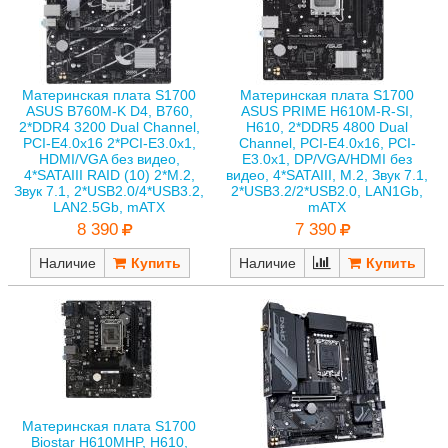
Материнская плата S1700
Материнская плата S1700
ASUS B760M-K D4, B760,
ASUS PRIME H610M-R-SI,
2*DDR4 3200 Dual Channel,
H610, 2*DDR5 4800 Dual
PCI-E4.0x16 2*PCI-E3.0x1,
Channel, PCI-E4.0x16, PCI-
HDMI/VGA без видео,
E3.0x1, DP/VGA/HDMI без
4*SATAIII RAID (10) 2*M.2,
видео, 4*SATAIII, M.2, Звук 7.1,
Звук 7.1, 2*USB2.0/4*USB3.2,
2*USB3.2/2*USB2.0, LAN1Gb,
LAN2.5Gb, mATX
mATX
8 390
7 390
Наличие
Наличие
Материнская плата S1700
Biostar H610MHP, H610,