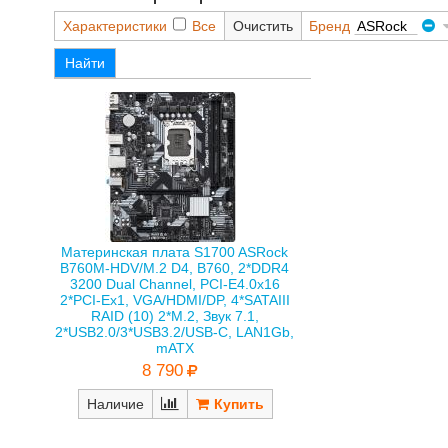
Характеристики
Все
Очистить
Бренд
ASRock
Найти
Материнская плата S1700 ASRock
B760M-HDV/M.2 D4, B760, 2*DDR4
3200 Dual Channel, PCI-E4.0x16
2*PCI-Ex1, VGA/HDMI/DP, 4*SATAIII
RAID (10) 2*M.2, Звук 7.1,
2*USB2.0/3*USB3.2/USB-C, LAN1Gb,
mATX
8 790
Наличие