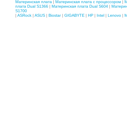
Материнская плата
Материнская плата с процессором
М
плата Dual S1366
Материнская плата Dual S604
Материн
S1700
ASRock
ASUS
Biostar
GIGABYTE
HP
Intel
Lenovo
M