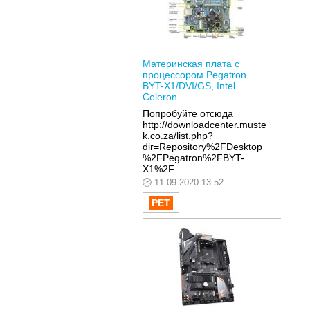
Материнская плата с
процессором Pegatron
BYT-X1/DVI/GS, Intel
Celeron...
Попробуйте отсюда
http://downloadcenter.muste
k.co.za/list.php?
dir=Repository%2FDesktop
%2FPegatron%2FBYT-
X1%2F
11.09.2020 13:52