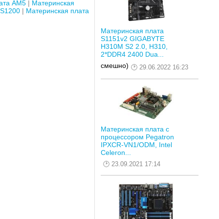
ата AM5
Материнская
 S1200
Материнская плата
Материнская плата
S1151v2 GIGABYTE
H310M S2 2.0, H310,
2*DDR4 2400 Dua...
смешно)
29.06.2022 16:23
Материнская плата с
процессором Pegatron
IPXCR-VN1/ODM, Intel
Celeron...
23.09.2021 17:14