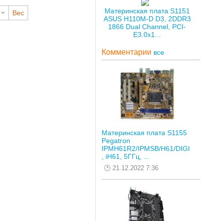
Материнская плата S1151
Вес
ASUS H110M-D D3, 2DDR3
1866 Dual Channel, PCI-
E3.0x1...
Комментарии
все
Материнская плата S1155
Pegatron
IPMH61R2/IPMSB/H61/DIGI
, iH61, 5ГГц, ...
21.12.2022 7:36