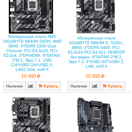
Материнская плата AM5
Материнская плата
GIGABYTE B840M DS3H, AMD
GIGABYTE B860M E, S1851,
B840, 4*DDR5 5200 Dual
B860, 2*DDR5 6400, PCI-
Channel, PCI-E4.0x16, PCI-
E5.0x16 PCI-E4.0x1, HDMI/DP
E3.0x4, 2*DP/HDMI, 4*SATAIII,
без видео, 4*SATAIII 2*M.2,
2*M.2, Звук 7.1, USB-
Звук 7.1, 4*USB2.0/2*USB3.2,
C/4*USB3.2/4*USB2.0,
LAN, mATX
LAN2.5Gb, mATX
10 890
10 490
Наличие
Наличие