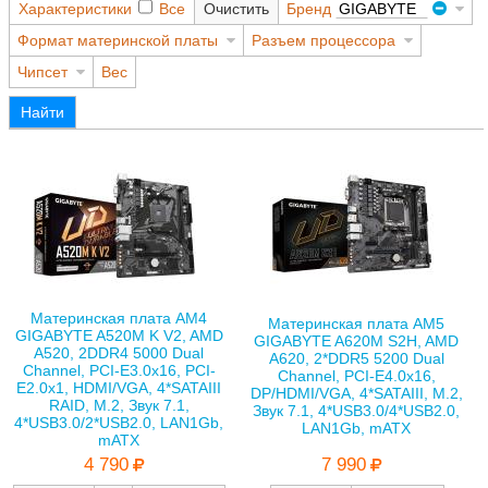
Характеристики
Все
Очистить
Бренд
GIGABYTE
Формат материнской платы
Разъем процессора
Чипсет
Вес
Найти
Материнская плата AM4
Материнская плата AM5
GIGABYTE A520M K V2, AMD
GIGABYTE A620M S2H, AMD
A520, 2DDR4 5000 Dual
A620, 2*DDR5 5200 Dual
Channel, PCI-E3.0x16, PCI-
Channel, PCI-E4.0x16,
E2.0x1, HDMI/VGA, 4*SATAIII
DP/HDMI/VGA, 4*SATAIII, M.2,
RAID, M.2, Звук 7.1,
Звук 7.1, 4*USB3.0/4*USB2.0,
4*USB3.0/2*USB2.0, LAN1Gb,
LAN1Gb, mATX
mATX
7 990
4 790