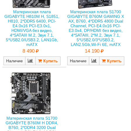
Материнская плата
Материнская плата S1700
GIGABYTE H810M H, S1851,
GIGABYTE B760M GAMING X
H810, 2*DDR5 6400, PCI-
AX, B760, 4*DDR5 4800 Dual
E4.0x16 PCI-E3.0x1,
Channel, PCI-E4.0x16 PCI-
HDMI/VGA без видео,
E3.0x4, DP/HDMI без видео,
4*SATAIII M.2, Звук 7.1,
4*SATAIII, 2*M.2, Звук 7.1,
5*USB2.0/USB3.2, LAN1Gb,
5*USB2.0/3*USB3.2,
mATX
LAN2.5Gb,Wi-Fi 6E, mATX
8 490
14 190
Наличие
Наличие
Материнская плата S1700
GIGABYTE B760M H DDR4,
B760, 2*DDR4 3200 Dual