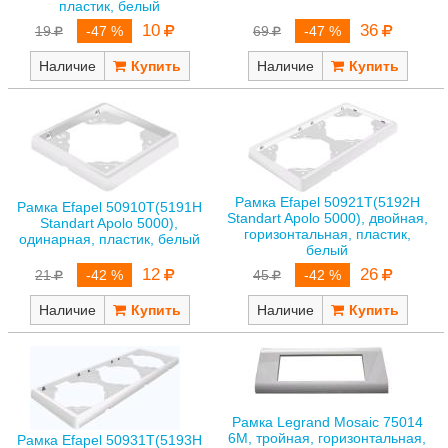
пластик, белый
10
36
19
-47 %
69
-47 %
Наличие
Наличие
Рамка Efapel 50921T(5192H
Рамка Efapel 50910T(5191H
Standart Apolo 5000), двойная,
Standart Apolo 5000),
горизонтальная, пластик,
одинарная, пластик, белый
белый
12
26
21
-42 %
45
-42 %
Наличие
Наличие
Рамка Legrand Mosaic 75014
6M, тройная, горизонтальная,
Рамка Efapel 50931T(5193Н