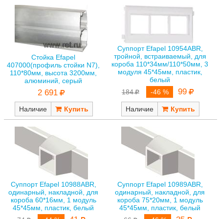
Суппорт Efapel 10954ABR,
тройной, встраиваемый, для
Стойка Efapel
короба 110*34мм/110*50мм, 3
407000(профиль стойки N7),
модуля 45*45мм, пластик,
110*80мм, высота 3200мм,
белый
алюминий, серый
99
2 691
184
-46 %
Наличие
Наличие
Суппорт Efapel 10988ABR,
Суппорт Efapel 10989ABR,
одинарный, накладной, для
одинарный, накладной, для
короба 60*16мм, 1 модуль
короба 75*20мм, 1 модуль
45*45мм, пластик, белый
45*45мм, пластик, белый