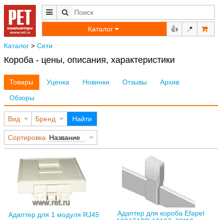
Каталог
👍
📍
Каталог
>
Сети
Короба - цены, описания, характеристики
Товары
Уценка
Новинки
Отзывы
Архив
Обзоры
Вид
Бренд
Найти
Сортировка
Название
Адаптер для короба Efapel
Адаптер для 1 модуля RJ45