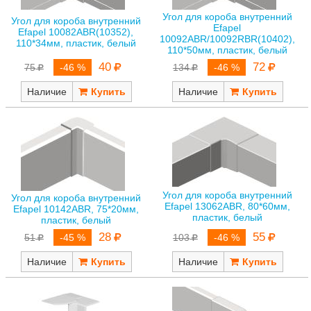
Угол для короба внутренний
Угол для короба внутренний
Efapel
Efapel 10082ABR(10352),
10092ABR/10092RBR(10402),
110*34мм, пластик, белый
110*50мм, пластик, белый
40
72
75
-46 %
134
-46 %
Наличие
Наличие
Угол для короба внутренний
Угол для короба внутренний
Efapel 13062ABR, 80*60мм,
Efapel 10142ABR, 75*20мм,
пластик, белый
пластик, белый
28
55
51
-45 %
103
-46 %
Наличие
Наличие