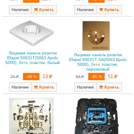
Наличие
Наличие
Лицевая панель розетки
Лицевая панель розетки
Efapel 50631Т(5063 Apolo
Efapel 50631Т-SA(5063 Apolo
5000), 2к+з, пластик, белый
5000), 2к+з, пластик,
персиковый
13
51
25
-48 %
94
-45 %
Наличие
Наличие