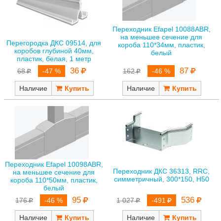
Переходник Efapel 10088ABR,
на меньшее сечение для
Перегородка ДКС 09514, для
короба 110*34мм, пластик,
коробов глубиной 40мм,
белый
пластик, белая, 1 метр
87
36
162
-46 %
68
-47 %
Наличие
Наличие
Переходник Efapel 10098ABR,
Переходник ДКС 36313, RRC,
на меньшее сечение для
симметричный, 300*150, H50
короба 110*50мм, пластик,
белый
95
536
176
-46 %
1 027
-491
Наличие
Наличие