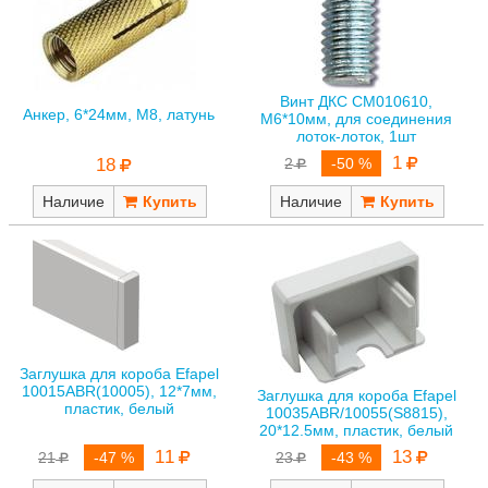
Винт ДКС CM010610,
Анкер, 6*24мм, M8, латунь
M6*10мм, для соединения
лоток-лоток, 1шт
1
18
2
-50 %
Наличие
Наличие
Заглушка для короба Efapel
10015ABR(10005), 12*7мм,
Заглушка для короба Efapel
пластик, белый
10035ABR/10055(S8815),
20*12.5мм, пластик, белый
11
13
21
-47 %
23
-43 %