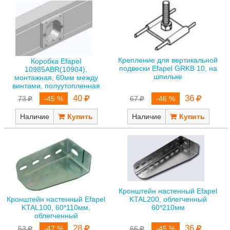
Крепление для вертикальной
Коробка Efapel
подвески Efapel GRKB 10, на
10985ABR(10904),
шпильке
монтажная, 60мм между
винтами, полуутопленная
40
36
73
-45 %
67
-46 %
Наличие
Наличие
Кронштейн настенный Efapel
KTAL200, облегченный
Кронштейн настенный Efapel
60*210мм
KTAL100, 60*110мм,
облегченный
36
28
66
-45 %
53
-47 %