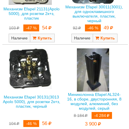
Механизм Efapel 30011(3001),
Механизм Efapel 21131(Apolo
для одноклавишного
5000), для розетки 2к+з,
выключателя, пластик,
пластик
черный
54
49
103
-47 %
92
-46 %
Наличие
Наличие
Миниколонна Efapel AL324-
Механизм Efapel 30131(3013
16, в сборе, двусторонняя, 8
Apolo 5000), для розетки 2к+з,
модулей, алюминий, без
пластик, черный
модулей, серый
8 184
-4 284
56
104
-46 %
3 900