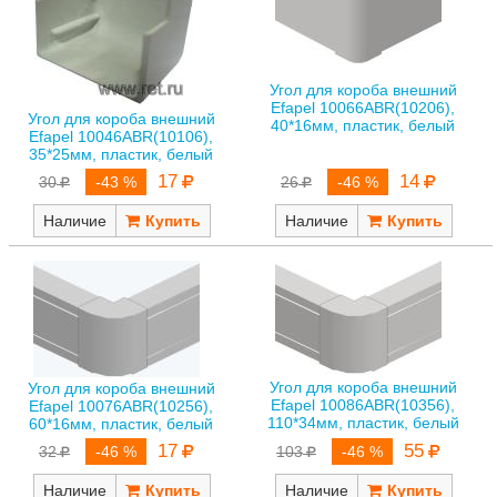
Угол для короба внешний
Efapel 10066ABR(10206),
Угол для короба внешний
40*16мм, пластик, белый
Efapel 10046ABR(10106),
35*25мм, пластик, белый
17
14
30
-43 %
26
-46 %
Наличие
Наличие
Угол для короба внешний
Угол для короба внешний
Efapel 10086ABR(10356),
Efapel 10076ABR(10256),
110*34мм, пластик, белый
60*16мм, пластик, белый
55
17
103
-46 %
32
-46 %
Наличие
Наличие