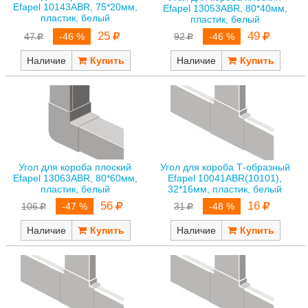
Efapel 10143ABR, 75*20мм,
Efapel 13053ABR, 80*40мм,
пластик, белый
пластик, белый
25
49
47
-46 %
92
-46 %
Наличие
Наличие
Угол для короба плоский
Угол для короба Т-образный
Efapel 13063ABR, 80*60мм,
Efapel 10041ABR(10101),
пластик, белый
32*16мм, пластик, белый
56
16
106
-47 %
31
-48 %
Наличие
Наличие