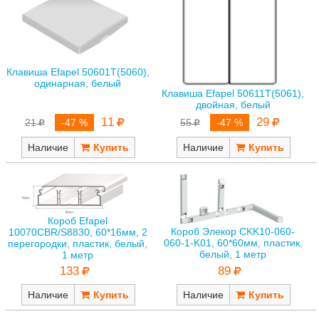
Клавиша Efapel 50601T(5060),
одинарная, белый
Клавиша Efapel 50611T(5061),
двойная, белый
11
29
21
-47 %
55
-47 %
Наличие
Наличие
Короб Efapel
Короб Элекор CKK10-060-
10070CBR/S8830, 60*16мм, 2
060-1-K01, 60*60мм, пластик,
перегородки, пластик, белый,
белый, 1 метр
1 метр
89
133
Наличие
Наличие