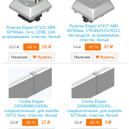
Розетка Efapel 47977 ABR,
Розетка Efapel 47131 SBR,
60*40мм, 1*RJ45/RJ11/RJ12,
60*40мм, 2к+з, 220В, 10А,
без модуля, встраиваемая,
встраиваемая, пластик, белый
пластик, белый
68
40
127
-46 %
74
-45 %
Наличие
Наличие
Скоба Efapel
Скоба Efapel
10034ABR(10054),
10044ABR(10104),
соединительная, для короба
соединительная, для короба
20*12.5мм, пластик, белый
32*16мм, пластик, белый
12
8
22
-45 %
15
-46 %