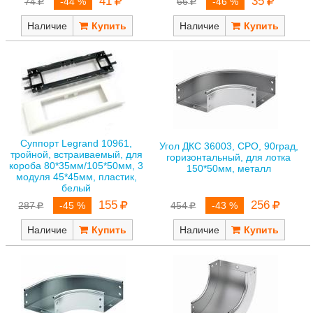
41
35
74
-44 %
66
-46 %
Наличие
Наличие
Суппорт Legrand 10961,
Угол ДКС 36003, СРО, 90град,
тройной, встраиваемый, для
горизонтальный, для лотка
короба 80*35мм/105*50мм, 3
150*50мм, металл
модуля 45*45мм, пластик,
белый
155
256
287
-45 %
454
-43 %
Наличие
Наличие