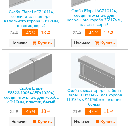
Скоба Efapel ACZ10124,
Скоба Efapel ACZ10114,
соединительная, для
соединительная, для
напольного короба 75*17мм,
напольного короба 50*12мм,
пластик, серый
пластик, серый
13
12
24
-45 %
22
-45 %
Наличие
Наличие
Скоба Efapel
Скоба-фиксатор для кабеля
S8823/10064ABR(10204),
Efapel 10987ABR, для короба
соединительная, для короба
110*34мм/110*50мм, пластик,
40*16мм, пластик, белый
белый
18
11
33
-45 %
21
-47 %
Наличие
Наличие