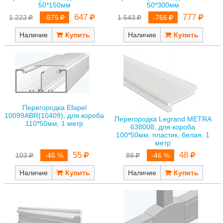
50*150мм
50*300мм
647
777
1 222
-575
1 543
-766
Наличие
Наличие
Перегородка Efapel
10099ABR(10409), для короба
Перегородка Legrand METRA
110*50мм, 1 метр
638008, для короба
100*50мм, пластик, белая, 1
метр
55
48
103
-46 %
89
-46 %
Наличие
Наличие