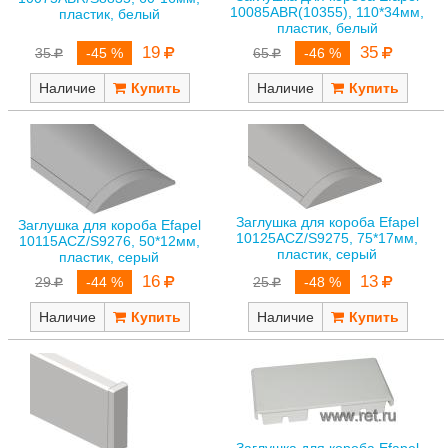
10085ABR(10355), 110*34мм,
пластик, белый
пластик, белый
19
35
35
-45 %
65
-46 %
Наличие
Наличие
Заглушка для короба Efapel
Заглушка для короба Efapel
10125ACZ/S9275, 75*17мм,
10115ACZ/S9276, 50*12мм,
пластик, серый
пластик, серый
13
16
25
-48 %
29
-44 %
Наличие
Наличие
Заглушка для короба Efapel