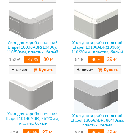
Угол для короба внешний
Угол для короба внешний
Efapel 10096ABR(10406),
Efapel 10106ABR(10306),
110*50мм, пластик, белый
110*20мм, пластик, белый
80
29
152
-47 %
54
-46 %
Наличие
Наличие
Угол для короба внешний
Угол для короба внешний
Efapel 10146ABR, 75*20мм,
Efapel 13056ABR, 80*40мм,
пластик, белый
пластик, белый
27
49
50
-46 %
92
-46 %