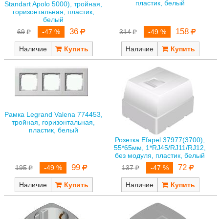
пластик, белый
Standart Apolo 5000), тройная,
горизонтальная, пластик,
белый
36
158
69
-47 %
314
-49 %
Наличие
Наличие
Рамка Legrand Valena 774453,
тройная, горизонтальная,
пластик, белый
Розетка Efapel 37977(3700),
55*65мм, 1*RJ45/RJ11/RJ12,
без модуля, пластик, белый
99
72
195
-49 %
137
-47 %
Наличие
Наличие