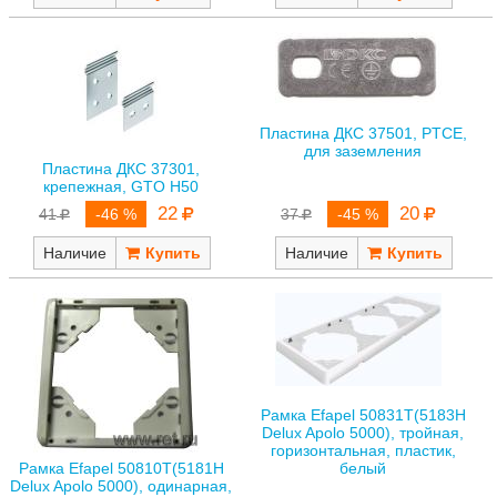
Пластина ДКС 37501, PTCE,
для заземления
Пластина ДКС 37301,
крепежная, GTO H50
20
22
37
-45 %
41
-46 %
Наличие
Наличие
Рамка Efapel 50831T(5183H
Delux Apolo 5000), тройная,
горизонтальная, пластик,
Рамка Efapel 50810T(5181H
белый
Delux Apolo 5000), одинарная,