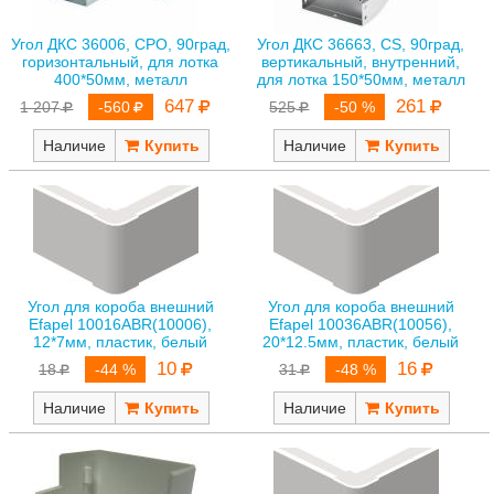
Угол ДКС 36006, СРО, 90град,
Угол ДКС 36663, CS, 90град,
горизонтальный, для лотка
вертикальный, внутренний,
400*50мм, металл
для лотка 150*50мм, металл
647
261
1 207
-560
525
-50 %
Наличие
Наличие
Угол для короба внешний
Угол для короба внешний
Efapel 10016ABR(10006),
Efapel 10036ABR(10056),
12*7мм, пластик, белый
20*12.5мм, пластик, белый
10
16
18
-44 %
31
-48 %
Наличие
Наличие