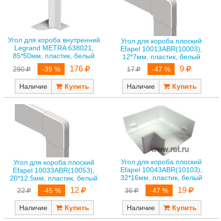
Угол для короба внутренний
Угол для короба плоский
Legrand METRA 638021,
Efapel 10013ABR(10003),
85*50мм, пластик, белый
12*7мм, пластик, белый
176
9
290
-39 %
17
-47 %
Наличие
Наличие
Угол для короба плоский
Угол для короба плоский
Efapel 10043ABR(10103),
Efapel 10033ABR(10053),
32*16мм, пластик, белый
20*12.5мм, пластик, белый
19
12
36
-47 %
22
-45 %
Наличие
Наличие