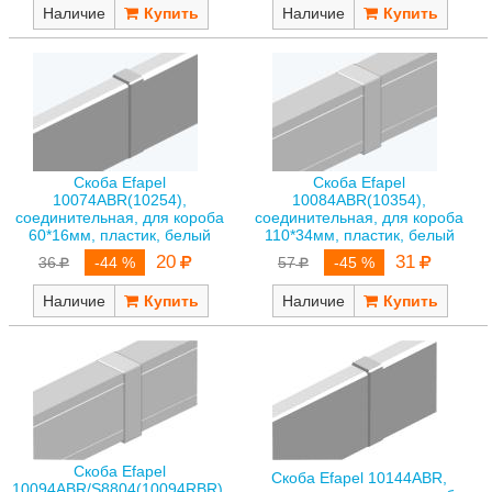
Наличие
Наличие
Скоба Efapel
Скоба Efapel
10074ABR(10254),
10084ABR(10354),
соединительная, для короба
соединительная, для короба
60*16мм, пластик, белый
110*34мм, пластик, белый
20
31
36
-44 %
57
-45 %
Наличие
Наличие
Скоба Efapel
Скоба Efapel 10144ABR,
10094ABR/S8804(10094RBR),