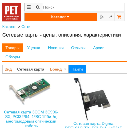
Каталог
👍
📍
Каталог
>
Сети
Сетевые карты - цены, описания, характеристики
Товары
Уценка
Новинки
Отзывы
Архив
Обзоры
Вид
Сетевая карта
Бренд
Найти
Сетевая карта 3COM 3C996-
SX, PCI32/64, 1*SC 1Гбит/с,
многомодовый оптический
Сетевая карта Digma
кабель
DPE101G-TX, PCI-Ex1, 1*RJ45