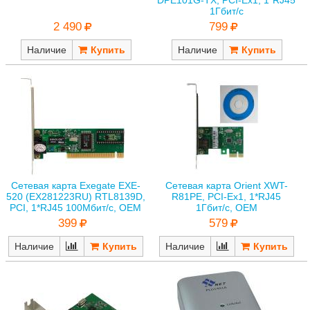
1Гбит/с
2 490
799
Наличие
Наличие
Сетевая карта Exegate EXE-
Сетевая карта Orient XWT-
520 (EX281223RU) RTL8139D,
R81PE, PCI-Ex1, 1*RJ45
PCI, 1*RJ45 100Мбит/с, OEM
1Гбит/с, OEM
399
579
Наличие
Наличие