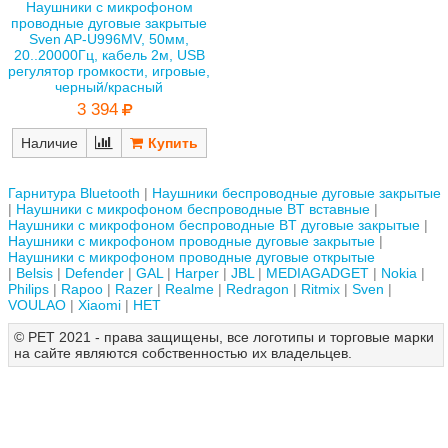
Наушники с микрофоном
проводные дуговые закрытые
Sven AP-U996MV, 50мм,
20..20000Гц, кабель 2м, USB
регулятор громкости, игровые,
черный/красный
3 394
Наличие
Гарнитура Bluetooth
Наушники беспроводные дуговые закрытые
Наушники с микрофоном беспроводные BT вставные
Наушники с микрофоном беспроводные BT дуговые закрытые
Наушники с микрофоном проводные дуговые закрытые
Наушники с микрофоном проводные дуговые открытые
Belsis
Defender
GAL
Harper
JBL
MEDIAGADGET
Nokia
Philips
Rapoo
Razer
Realme
Redragon
Ritmix
Sven
VOULAO
Xiaomi
НЕТ
© РЕТ 2021 - права защищены, все логотипы и торговые марки
на сайте являются собственностью их владельцев.