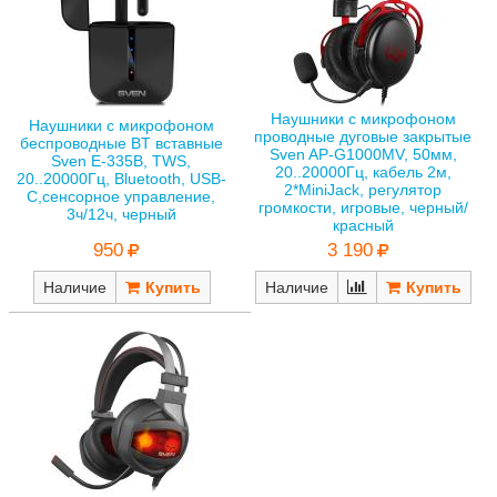
Наушники с микрофоном
Наушники с микрофоном
проводные дуговые закрытые
беспроводные BT вставные
Sven AP-G1000MV, 50мм,
Sven E-335B, TWS,
20..20000Гц, кабель 2м,
20..20000Гц, Bluetooth, USB-
2*MiniJack, регулятор
С,сенсорное управление,
громкости, игровые, черный/
3ч/12ч, черный
красный
950
3 190
Наличие
Наличие