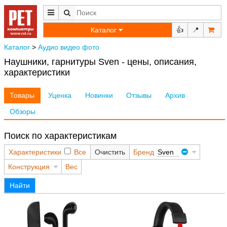
Каталог
👍
📍
Каталог
>
Аудио видео фото
Наушники, гарнитуры Sven - цены, описания,
характеристики
Товары
Уценка
Новинки
Отзывы
Архив
Обзоры
Поиск по характеристикам
Характеристики
Все
Очистить
Бренд
Sven
Конструкция
Вес
Найти