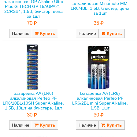
алкалиновая GP Alkaline Ultra
алкалиновая Minamoto MM
Plus G-TECH GP 15AUPA21-
LR6/4BL, 1.5В, блистер, цена
2CRSB4, 1.5В, блистер, цена
за 1шт
за 1шт
35
70
Наличие
Наличие
Батарейка AA (LR6)
Батарейка AA (LR6)
алкалиновая Perfeo PF
алкалиновая Perfeo PF
LR6/10BL/10SH Super Alkaline,
LR6/2BL mini Super Alkaline,
1.5В, 10шт на блистере, 1шт
1.5В, 1шт
30
30
Наличие
Наличие