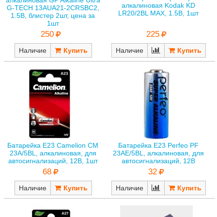
алкалиновая Kodak KD
G-TECH 13AUA21-2CRSBC2,
LR20/2BL MAX, 1.5В, 1шт
1.5В, блистер 2шт, цена за
1шт
225
250
Наличие
Наличие
Батарейка E23 Camelion CM
Батарейка E23 Perfeo PF
23A/5BL, алкалиновая, для
23AE/5BL, алкалиновая, для
автосигнализаций, 12В, 1шт
автосигнализаций, 12В
68
32
Наличие
Наличие