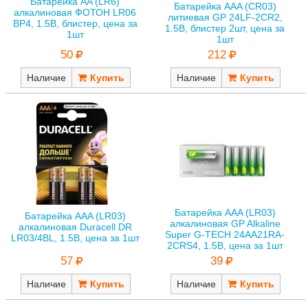
Батарейка AA (LR6)
Батарейка AAA (CR03)
алкалиновая ФОТОН LR06
литиевая GP 24LF-2CR2,
BP4, 1.5В, блистер, цена за
1.5В, блистер 2шт, цена за
1шт
1шт
50
212
Наличие
Наличие
Батарейка AAA (LR03)
Батарейка AAA (LR03)
алкалиновая GP Alkaline
алкалиновая Duracell DR
Super G-TECH 24AA21RA-
LR03/4BL, 1.5В, цена за 1шт
2CRS4, 1.5В, цена за 1шт
57
39
Наличие
Наличие