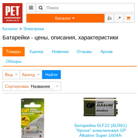
Каталог
👍
📍
Каталог
>
Электрика
Батарейки - цены, описания, характеристики
Товары
Уценка
Новинки
Отзывы
Архив
Обзоры
Вид
Бренд
Найти
Сортировка
Название
Батарейка 6LF22 (6LR61)
"Крона" алкалиновая GP
Alkaline Super 1604A-