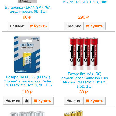
BC1/BL1/OS1/U1, 9В, 1шт
Батарейка 4LR44 GP 476A,
алкалиновая, 6В, 1шт
290
90
Наличие
Наличие
Батарейка AA (LR6)
Батарейка 6LF22 (6LR61)
алкалиновая Camelion Plus
"Крона" алкалиновая Perfeo
Alkaline CM LR6/4SH/SP4,
PF 6LR61/1SH/2SH, 9В, 1шт
1.5В, 1шт
110
30
Наличие
Наличие