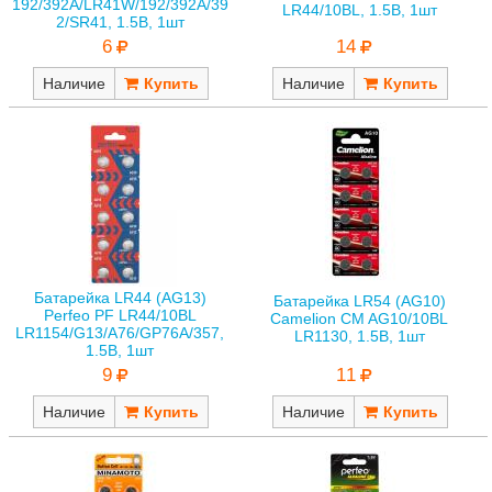
192/392A/LR41W/192/392A/39
LR44/10BL, 1.5В, 1шт
2/SR41, 1.5В, 1шт
14
6
Наличие
Наличие
Батарейка LR44 (AG13)
Батарейка LR54 (AG10)
Perfeo PF LR44/10BL
Camelion CM AG10/10BL
LR1154/G13/A76/GP76A/357,
LR1130, 1.5В, 1шт
1.5В, 1шт
11
9
Наличие
Наличие