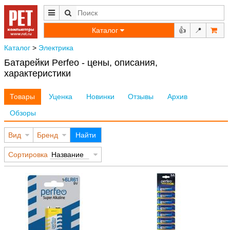
Каталог
👍
📍
Каталог
>
Электрика
Батарейки Perfeo - цены, описания,
характеристики
Товары
Уценка
Новинки
Отзывы
Архив
Обзоры
Вид
Бренд
Найти
Сортировка
Название