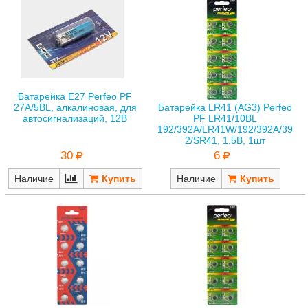
Батарейка E27 Perfeo PF
27A/5BL, алкалиновая, для
Батарейка LR41 (AG3) Perfeo
автосигнализаций, 12В
PF LR41/10BL
192/392A/LR41W/192/392A/39
2/SR41, 1.5В, 1шт
30
6
Наличие
Наличие