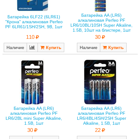
Батарейка AA (LR6)
Батарейка 6LF22 (6LR61)
алкалиновая Perfeo PF
"Крона" алкалиновая Perfeo
LR6/10BL/10SH Super Alkaline,
PF 6LR61/1SH/2SH, 9В, 1шт
1.5В, 10шт на блистере, 1шт
110
30
Наличие
Наличие
Батарейка AA (LR6)
Батарейка AA (LR6)
алкалиновая Perfeo PF
алкалиновая Perfeo PF
LR6/2BL mini Super Alkaline,
LR6/4BL/4SH/2SH Super
1.5В, 1шт
Alkaline, 1.5В, 1шт
30
22