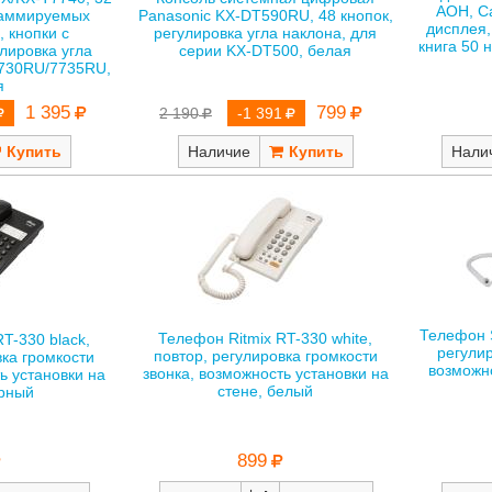
AOH, Ca
раммируемых
Panasonic KX-DT590RU, 48 кнопок,
дисплея,
, кнопки с
регулировка угла наклона, для
книга 50 
лировка угла
серии KX-DT500, белая
7730RU/7735RU,
я
1 395
799
2 190
-1 391
Наличие
Нали
Телефон 
Телефон Ritmix RT-330 white,
T-330 black,
регулир
повтор, регулировка громкости
вка громкости
возможно
звонка, возможность установки на
ь установки на
стене, белый
ерный
899