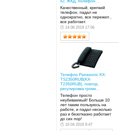
ID, ЖКД, полифон...
Качественный, крепкий
телефон, падал не
однократно, все пережил ,
все работает.
14.08.2019 17:56
Телефон Panasonic KX-
TS2350RUB(KX-
T2350RUB), повтор,
регулировка громк...
Телефон просто
неубиваемый! Больше 10
лет таким пользуюсь на
работе, и падал несколько
раз и безотказно работает
до сих пор!
10.04.2019 9:47