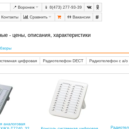
📍 Воронеж
📱 8(473) 277-93-39
Сравнить
👫
📙
е - цены, описания, характеристики
бзоры
истемная цифровая
Радиотелефон DECT
Радиотелефон с а/о
я аналоговая
Радиотел
X/KX-T7740, 32
Консоль системная цифровая