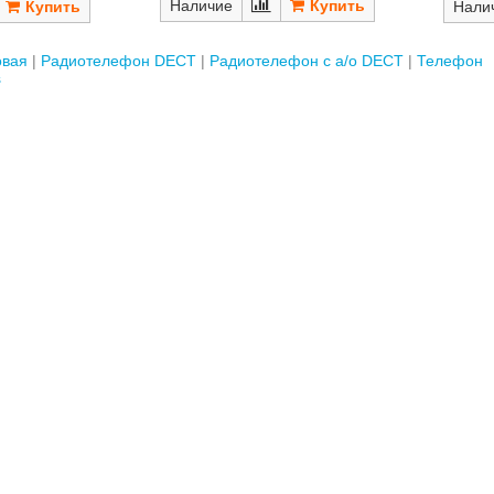
Наличие
Нали
овая
Радиотелефон DECT
Радиотелефон с а/о DECT
Телефон
s