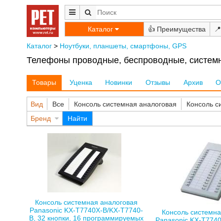
Каталог
👍
📍
Каталог
>
Ноутбуки, планшеты, смартфоны, GPS
Телефоны проводные, беспроводные, системны
Товары
Уценка
Новинки
Отзывы
Архив
О
Вид
Все
Консоль системная аналоговая
Консоль с
Бренд
Найти
Консоль системная аналоговая
Panasonic KX-T7740X-B/KX-T7740-
Консоль системна
B, 32 кнопки, 16 программируемых
Panasonic KX-T7740