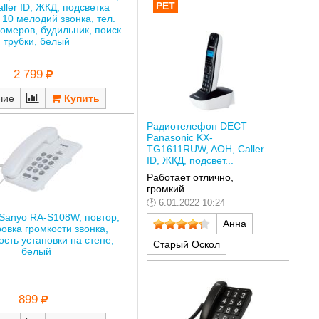
ller ID, ЖКД, подсветка
 10 мелодий звонка, тел.
номеров, будильник, поиск
трубки, белый
2 799
чие
Радиотелефон DECT
Panasonic KX-
TG1611RUW, AOH, Caller
ID, ЖКД, подсвет...
Работает отлично,
громкий.
6.01.2022 10:24
Sanyo RA-S108W, повтор,
Анна
овка громкости звонка,
сть установки на стене,
Старый Оскол
белый
899