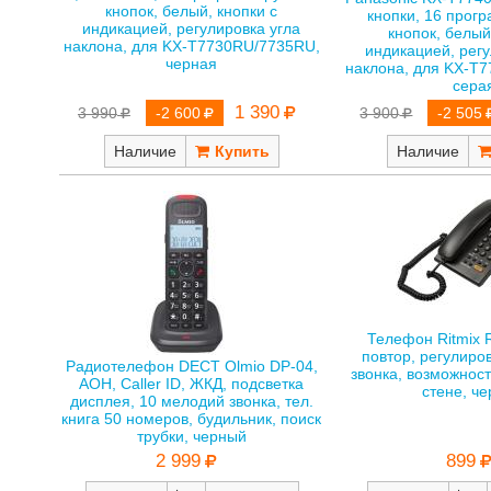
кнопок, белый, кнопки с
кнопки, 16 прог
индикацией, регулировка угла
кнопок, белый
наклона, для KX-T7730RU/7735RU,
индикацией, регу
черная
наклона, для KX-T
сера
1 390
3 990
-2 600
3 900
-2 505
Наличие
Наличие
Телефон Ritmix R
повтор, регулиро
Радиотелефон DECT Olmio DP-04,
звонка, возможност
AOH, Caller ID, ЖКД, подсветка
стене, ч
дисплея, 10 мелодий звонка, тел.
книга 50 номеров, будильник, поиск
трубки, черный
899
2 999