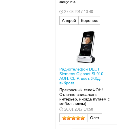
живучие.
27.03.2017 10:40
Андрей
Воронеж
Радиотелефон DECT
Siemens Gigaset SL910,
АОН, CLIP, цвет. ЖКД,
виброзв...
Прекрасный телеФОН!
Отлично вписался в
интерьер, иногда путаем с
мобильником)
26.01.2017 14:58
Олег