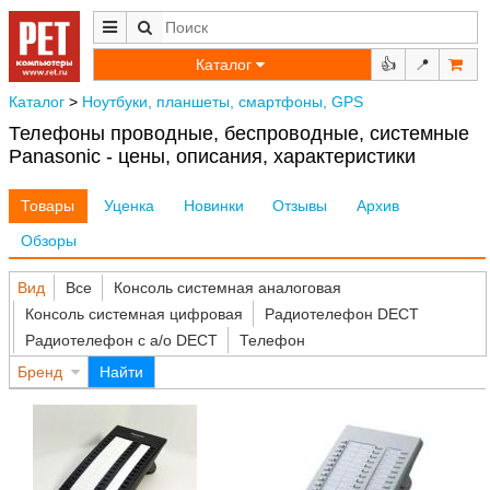
Каталог
👍
📍
Каталог
>
Ноутбуки, планшеты, смартфоны, GPS
Телефоны проводные, беспроводные, системные
Panasonic - цены, описания, характеристики
Товары
Уценка
Новинки
Отзывы
Архив
Обзоры
Вид
Все
Консоль системная аналоговая
Консоль системная цифровая
Радиотелефон DECT
Радиотелефон с а/о DECT
Телефон
Бренд
Найти