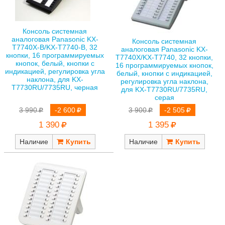
Консоль системная
аналоговая Panasonic KX-
Консоль системная
T7740X-B/KX-T7740-B, 32
аналоговая Panasonic KX-
кнопки, 16 программируемых
T7740X/KX-T7740, 32 кнопки,
кнопок, белый, кнопки с
16 программируемых кнопок,
индикацией, регулировка угла
белый, кнопки с индикацией,
наклона, для KX-
регулировка угла наклона,
T7730RU/7735RU, черная
для KX-T7730RU/7735RU,
серая
3 990
-2 600
3 900
-2 505
1 390
1 395
Наличие
Наличие