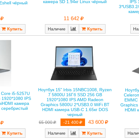
камера SD 1.94кг Linux чёрный
IPS
Eshell чёрный
3*USB3.2
каме
11 642
Наличие
На
Ноутбук 15" Irbis 15NBC1008, Ryzen
Ноутбу
, Core i5-5257U
7 5800U 16Гб SSD 256 GB
Celero
 1920*1080 IPS
1920*1080 IPS AMD Radeon
EMMC 1
niHDMI камера
Graphics 5800U 2*USB3.0 WiFi BT
Graphics
0 серебристый
HDMI камера USB-C 1.65кг DOS
HDMI к
черный
43 600
65 000
-21 400
Нали
Наличие