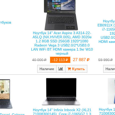
Ноутбу
тбуков
EB0911X 
i7-116
Ноутбук 14" Acer Aspire 3 A314-22-
192
A5LQ (NX.HVVER.005), AMD 3020e
USB2.0/
1.2 8GB SSD 256GB 1920*1080
HDMI кам
Radeon Vega 3 USB2.0/2*USB3.0
LAN WiFi BT HDMI камера 1.9кг W10
черный
27 887
59 990
40 000
-12 113
Нали
Наличие
Ноутбук 1
Ноутбук 14" Infinix Inbook X2 (XL21
71008300
71008300145), Core i7-1065G7 1.3
Travel, Celeron