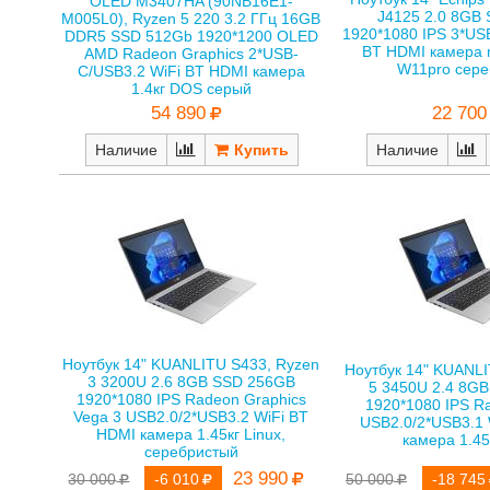
OLED M3407HA (90NB16E1-
J4125 2.0 8GB
M005L0), Ryzen 5 220 3.2 ГГц 16GB
1920*1080 IPS 3*US
DDR5 SSD 512Gb 1920*1200 OLED
BT HDMI камера m
AMD Radeon Graphics 2*USB-
W11pro сере
C/USB3.2 WiFi BT HDMI камера
1.4кг DOS серый
54 890
22 700
Наличие
Наличие
Ноутбук 14" KUANLITU S433, Ryzen
Ноутбук 14" KUANLI
3 3200U 2.6 8GB SSD 256GB
5 3450U 2.4 8G
1920*1080 IPS Radeon Graphics
1920*1080 IPS R
Vega 3 USB2.0/2*USB3.2 WiFi BT
USB2.0/2*USB3.1 
HDMI камера 1.45кг Linux,
камера 1.45
серебристый
23 990
50 000
-18 745
30 000
-6 010