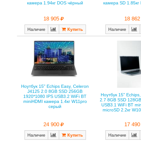
камера SD 1.85кг 
камера 1.94кг DOS чёрный
18 905
18 862
Наличие
Наличие
Ноутбук 15" Echips Easy, Celeron
J4125 2.0 8GB SSD 256GB
Ноутбук 15" Echips
1920*1080 IPS USB3.2 WiFi BT
2.7 8GB SSD 128GB
miniHDMI камера 1.4кг W11pro
USB3.1 WiFi BT mi
серый
microSD 2.2кг W1
24 900
17 490
Наличие
Наличие