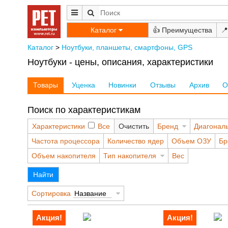
Каталог
👍
📍
Каталог
>
Ноутбуки, планшеты, смартфоны, GPS
Ноутбуки - цены, описания, характеристики
Товары
Уценка
Новинки
Отзывы
Архив
О
Поиск по характеристикам
Характеристики
Все
Очистить
Бренд
Диагонал
Частота процессора
Количество ядер
Объем ОЗУ
Бр
Объем накопителя
Тип накопителя
Вес
Найти
Сортировка
Название