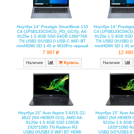
Ноутбук 14" Prestigio SmartBook 133
Ноутбук 14" Prestig
C4 (1PSB133C04CG_PD_GCIS), A4-
C4 (1PSB133C04CG
9120e 1.5 4GB SSD 64GB 1366*768
9120e 1.5 4GB SSD
TN USB2.0/USB3.0 USB-C WiFi BT
TN USB2.0/USB3.0 
miniHDMI SD 1.45 кг W10Pro черный
miniHDMI SD 1.45 к
7 997
12 490
Наличие
Наличие
Ноутбук 15" Acer As
Ноутбук 15" Acer Aspire 3 A315-22-
686C (NX.HE8ER.0
48J2 (NX.HE8ER.01S), AMD A4-
9220e 1.6 4GB
9120e 1.5 4GB SSD 128GB
1920*1080 R
1920*1080 TN Radeon R3
USB2.0/2*USB3.0 
USB2.0/USB3.0 WiFi BT HDMI