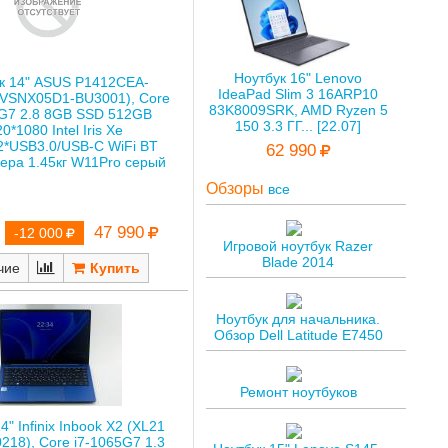
Ноутбук 16" Lenovo
к 14" ASUS P1412CEA-
IdeaPad Slim 3 16ARP10
(VSNX05D1-BU3001), Core
83K8009SRK, AMD Ryzen 5
5G7 2.8 8GB SSD 512GB
150 3.3 ГГ... [22.07]
0*1080 Intel Iris Xe
2*USB3.0/USB-C WiFi BT
62 990
ера 1.45кг W11Pro серый
Обзоры
все
47 990
-12 000
Игровой ноутбук Razer
Blade 2014
чие
Ноутбук для начальника.
Обзор Dell Latitude E7450
Ремонт ноутбуков
4" Infinix Inbook X2 (XL21
218), Core i7-1065G7 1.3