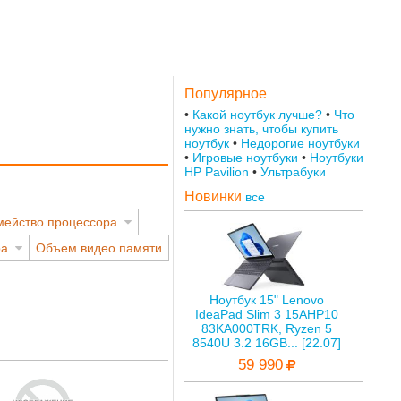
Популярное
Какой ноутбук лучше?
Что
нужно знать, чтобы купить
ноутбук
Недорогие ноутбуки
Игровые ноутбуки
Ноутбуки
HP Pavilion
Ультрабуки
Новинки
все
ейство процессора
ра
Объем видео памяти
Ноутбук 15" Lenovo
IdeaPad Slim 3 15AHP10
83KA000TRK, Ryzen 5
8540U 3.2 16GB... [22.07]
59 990