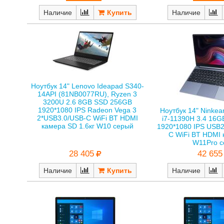
Наличие
Наличие
Ноутбук 14" Lenovo Ideapad S340-
14API (81NB0077RU), Ryzen 3
3200U 2.6 8GB SSD 256GB
1920*1080 IPS Radeon Vega 3
Ноутбук 14" Ninkea
2*USB3.0/USB-C WiFi BT HDMI
i7-11390H 3.4 16
камера SD 1.6кг W10 серый
1920*1080 IPS USB2
C WiFi BT HDMI 
W11Pro 
28 405
42 655
Наличие
Наличие