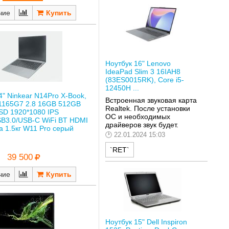
чие
Ноутбук 16" Lenovo
IdeaPad Slim 3 16IAH8
(83ES0015RK), Core i5-
12450H ...
4" Ninkear N14Pro X-Book,
Встроенная звуковая карта
-1165G7 2.8 16GB 512GB
Realtek. После установки
SD 1920*1080 IPS
ОС и необходимых
B3.0/USB-C WiFi BT HDMI
драйверов звук будет.
а 1.5кг W11 Pro серый
22.01.2024 15:03
`RET`
39 500
чие
Ноутбук 15" Dell Inspiron