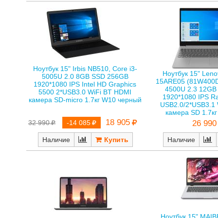
Ноутбук 15" Irbis NB510, Core i3-
Ноутбук 15" Leno
5005U 2.0 8GB SSD 256GB
15ARE05 (81W400D
1920*1080 IPS Intel HD Graphics
4500U 2.3 12GB
5500 2*USB3.0 WiFi BT HDMI
1920*1080 IPS R
камера SD-micro 1.7кг W10 черный
USB2.0/2*USB3.1 
камера SD 1.7к
18 905
32 990
-14 085
26 990
Наличие
Наличие
Ноутбук 15" MAI