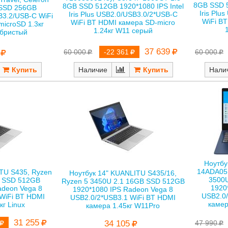
8GB SSD 5
8GB SSD 512GB 1920*1080 IPS Intel
 SSD 256GB
Iris Plu
Iris Plus USB2.0/USB3.0/2*USB-C
B3.2/USB-C WiFi
WiFi B
WiFi BT HDMI камера SD-micro
icroSD 1.3кг
1.24кг W11 серый
бристый
37 639
60 000
60 000
-22 361
Нали
Наличие
Ноутбу
14ADA05
TU S435, Ryzen
Ноутбук 14" KUANLITU S435/16,
3500
B SSD 512GB
Ryzen 5 3450U 2.1 16GB SSD 512GB
1920
adeon Vega 8
1920*1080 IPS Radeon Vega 8
USB2.0/
WiFi BT HDMI
USB2.0/2*USB3.1 WiFi BT HDMI
камер
кг Linux
камера 1.45кг W11Pro
31 255
34 105
47 990