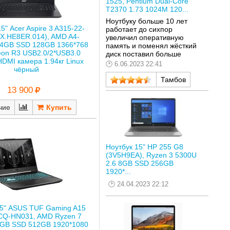
1525, Pentium Dual-Core
T2370 1.73 1024M 120...
Ноутбуку больше 10 лет
5" Acer Aspire 3 A315-22-
работает до сихпор
X.HE8ER.014), AMD A4-
увеличил оперативную
 4GB SSD 128GB 1366*768
память и поменял жёсткий
on R3 USB2.0/2*USB3.0
диск поставил больше
HDMI камера 1.94кг Linux
6.06.2023 22:41
чёрный
Тамбов
13 900
чие
Ноутбук 15" HP 255 G8
(3V5H9EA), Ryzen 3 5300U
2.6 8GB SSD 256GB
1920*...
24.04.2023 22:12
15" ASUS TUF Gaming A15
Q-HN031, AMD Ryzen 7
6GB SSD 512GB 1920*1080