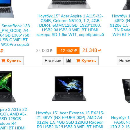
Ноутбук 1
Ноутбук 15" Acer Aspire 1 A115-32-
48FX (N
C64B, Celeron N5100, 1.2, 4GB
9120e 1.5
DDR4, eMMC128GB, 1920*1080,
io SmartBook 133
TN Rade
USB2.0/USB3.0 WiFi BT HDMI
_PM_GCIS), A4-
WiFi BT 
камера SD 1.9кг W11, серебристый
 64GB 1366*768
USB-C WiFi BT
г W10Pro серый
21 348
34 000
-12 652
Наличие
Нали
pire 3 A315-22-
Ноутбук 15" Acer Extensa 15 EX215-
1Q), AMD A6-
21-46VY (NX.EFUER.00P), AMD A4-
Ноутбук 
 SSD 128GB
9120e 1.5 4GB SSD 128GB Radeon
FA506NC
adeon R4
R3 USB2.0/2*USB3.0 WiFi BT HDMI
170 3.2 1
WiFi BT HDMI