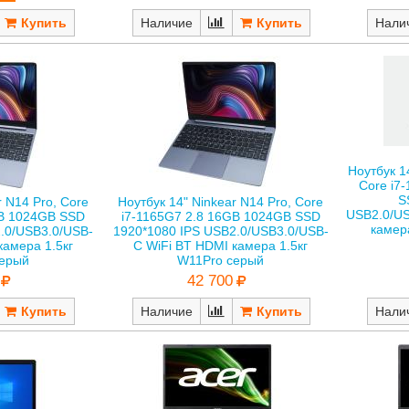
Наличие
Нали
Ноутбук 1
Core i7
S
r N14 Pro, Core
Ноутбук 14" Ninkear N14 Pro, Core
USB2.0/US
GB 1024GB SSD
i7-1165G7 2.8 16GB 1024GB SSD
камер
.0/USB3.0/USB-
1920*1080 IPS USB2.0/USB3.0/USB-
камера 1.5кг
C WiFi BT HDMI камера 1.5кг
серый
W11Pro серый
42 700
Наличие
Нали