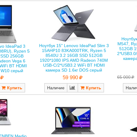
Ноутбу
M547, Ry
Ноутбук 15" Lenovo IdeaPad Slim 3
vo IdeaPad 3
512GB 1
15AHP10 83KA000TRK, Ryzen 5
8RU), Ryzen 5
2*USB3.0
8540U 3.2 16GB SSD 512GB
 SSD 256GB
камера
1920*1080 IPS AMD Radeon 740M
adeon Vega 6
USB-C/2*USB3.2 WiFi BT HDMI
WiFi BT HDMI
камера SD 1.6кг DOS серый
г W10 серый
59 990
65 000
Наличие
Нали
BENBEN Medio