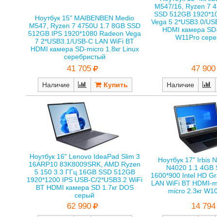
M547/16, Ryzen 7 
SSD 512GB 1920*10
Ноутбук 15" MAIBENBEN Medio
Vega 5 2*USB3.0/US
M547, Ryzen 7 4750U 1.7 8GB SSD
HDMI камера SD-
512GB IPS 1920*1080 Radeon Vega
W11Pro сере
7 2*USB3.1/USB-С LAN WiFi BT
HDMI камера SD-micro 1.8кг Linux
серебристый
41 705
47 900
Наличие
Наличие
Ноутбук 16" Lenovo IdeaPad Slim 3
Ноутбук 17" Irbis 
16ARP10 83K8009SRK, AMD Ryzen
N4020 1.1 4GB
5 150 3.3 ГГц 16GB SSD 512GB
1600*900 Intel HD G
1920*1200 IPS USB-C/2*USB3.2 WiFi
LAN WiFi BT HDMI-m
BT HDMI камера SD 1.7кг DOS
micro 2.3кг W1
cерый
14 794
62 990