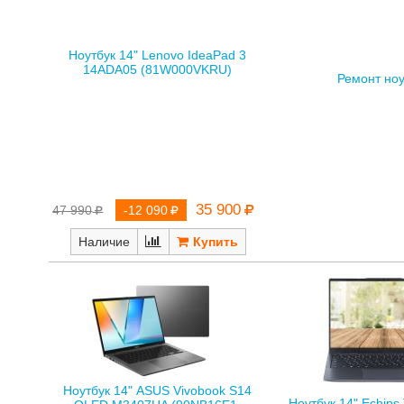
Ноутбук 14" Lenovo IdeaPad 3
14ADA05 (81W000VKRU)
Ремонт ноу
35 900
47 990
-12 090
Наличие
Ноутбук 14" ASUS Vivobook S14
Ноутбук 14" Echips 