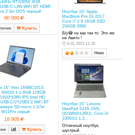
 144Hz RTX3050 4GB
/USB-C LAN WiFi BT HDMI
ра 2.3кг DOS черный
Ноутбук 15" Apple
MacBook Pro 15 2017,
80 990
Core i7 2.8 16GB SSD
256GB 2880...
личие
Б/у😂 ну как так то. Это же
не Авито !
6.01.2023 11:26
Нико
к 15" Irbis 15NBC1013,
n N4020 1.1 8GB 128GB
920*1080 IPS Intel HD
 USB-C/2*USB3.2 WiFi BT
Ноутбук 15" Lenovo
амера SD-micro 1.57кг
IdeaPad S145-15IIL
W11Pro серый
(81W8001JRU), Core i3-
1005G1 1.2...
18 905
Отличный ноутбук,
чие
шустрый.