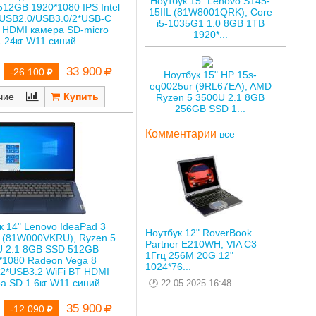
Ноутбук 15" Lenovo S145-
12GB 1920*1080 IPS Intel
15IIL (81W8001QRK), Core
s USB2.0/USB3.0/2*USB-C
i5-1035G1 1.0 8GB 1TB
T HDMI камера SD-micro
1920*...
1.24кг W11 синий
33 900
-26 100
Ноутбук 15" HP 15s-
eq0025ur (9RL67EA), AMD
чие
Ryzen 5 3500U 2.1 8GB
256GB SSD 1...
Комментарии
все
к 14" Lenovo IdeaPad 3
Ноутбук 12" RoverBook
 (81W000VKRU), Ryzen 5
Partner E210WH, VIA C3
U 2.1 8GB SSD 512GB
1Ггц 256M 20G 12"
*1080 Radeon Vega 8
1024*76...
2*USB3.2 WiFi BT HDMI
а SD 1.6кг W11 синий
22.05.2025 16:48
35 900
-12 090