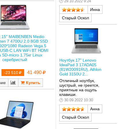
29.10.2022 9:24
Инна
Старый Оскол
к 15" MAIBENBEN Medio
zen 7 4700U 2.0 8GB SSD
920*1080 Radeon Vega 5
/USB-С LAN WiFi BT HDMI
 SD-micro 1.75кг Linux
серебристый
Ноутбук 17" Lenovo
IdeaPad 3 17ADA05
(81W20091RU), Athlon
41 490
-23 510
Gold 3150U 2...
Отличный ноутбук,
чие
шустрый, не греется,
приятные на ощупь
клавиши.
30.09.2022 10:30
Анна
Старый Оскол