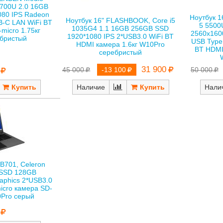
4700U 2.0 16GB
80 IPS Radeon
Ноутбук 1
Ноутбук 16" FLASHBOOK, Core i5
B-С LAN WiFi BT
5 5500
1035G4 1.1 16GB 256GB SSD
micro 1.75кг
2560x160
1920*1080 IPS 2*USB3.0 WiFi BT
бристый
USB Type
HDMI камера 1.6кг W10Pro
BT HDMI
серебристый
31 900
45 000
-13 100
50 000
Наличие
Нали
NB701, Celeron
 SSD 128GB
raphics 2*USB3.0
icro камера SD-
0Pro серый