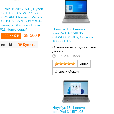
6" Irbis 16NBC1501, Ryzen
U 2.1 16GB 512GB SSD
0 IPS AMD Radeon Vega 7
 C/USB 2.0/2*USB3.2 WiFi
 камера SD-micro 1.85кг
Ноутбук 15" Lenovo
W11 Home серый
IdeaPad 3i 15IIL05
38 560
-11 440
(81WE0079RU), Core i3-
1005G1 1.2...
чие
Отличный ноутбук за свои
деньги.
1.09.2022 15:24
Инна
Старый Оскол
Ноутбук 15" Lenovo
IdeaPad 3 15ITL05