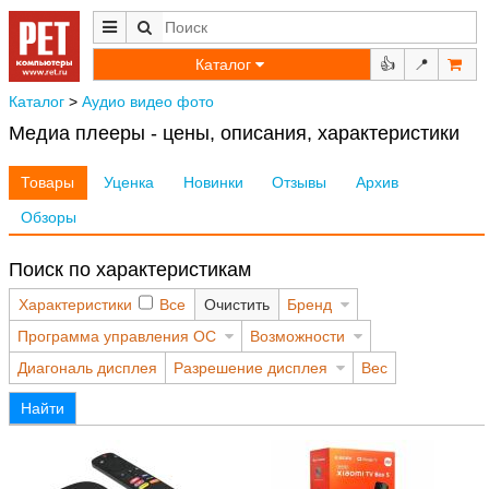
Каталог
👍
📍
Каталог
>
Аудио видео фото
Медиа плееры - цены, описания, характеристики
Товары
Уценка
Новинки
Отзывы
Архив
Обзоры
Поиск по характеристикам
Характеристики
Все
Очистить
Бренд
Программа управления ОС
Возможности
Диагональ дисплея
Разрешение дисплея
Вес
Найти