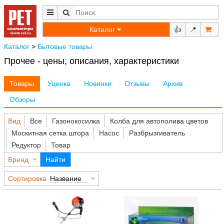
Каталог
👍
📍
Каталог
>
Бытовые товары
Прочее - цены, описания, характеристики
Товары
Уценка
Новинки
Отзывы
Архив
Обзоры
Вид
Все
Газонокосилка
Колба для автополива цветов
Москитная сетка штора
Насос
Разбрызгиватель
Редуктор
Товар
Бренд
Найти
Сортировка
Название