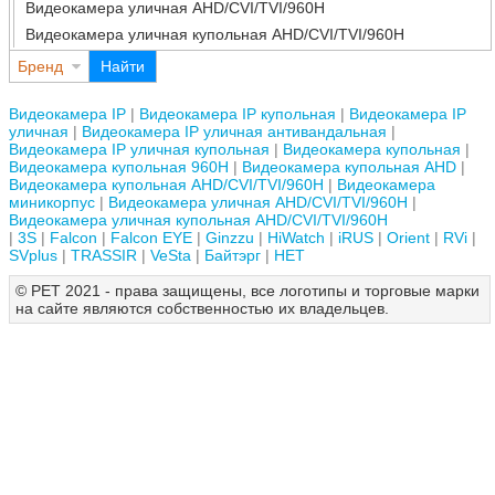
Видеокамера уличная AHD/CVI/TVI/960H
Видеокамера уличная купольная AHD/CVI/TVI/960H
Бренд
Найти
Видеокамера IP
Видеокамера IP купольная
Видеокамера IP
уличная
Видеокамера IP уличная антивандальная
Видеокамера IP уличная купольная
Видеокамера купольная
Видеокамера купольная 960H
Видеокамера купольная AHD
Видеокамера купольная AHD/CVI/TVI/960H
Видеокамера
миникорпус
Видеокамера уличная AHD/CVI/TVI/960H
Видеокамера уличная купольная AHD/CVI/TVI/960H
3S
Falcon
Falcon EYE
Ginzzu
HiWatch
iRUS
Orient
RVi
SVplus
TRASSIR
VeSta
Байтэрг
НЕТ
© РЕТ 2021 - права защищены, все логотипы и торговые марки
на сайте являются собственностью их владельцев.