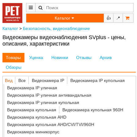
Каталог
👍
📍
Каталог
>
Безопасность, видеонаблюдение
Видеокамеры видеонаблюдения SVplus - цены,
описания, характеристики
Товары
Уценка
Новинки
Отзывы
Архив
Обзоры
Вид
Все
Видеокамера IP
Видеокамера IP купольная
Видеокамера IP уличная
Видеокамера IP уличная антивандальная
Видеокамера IP уличная купольная
Видеокамера купольная
Видеокамера купольная 960H
Видеокамера купольная AHD
Видеокамера купольная AHD/CVI/TVI/960H
Видеокамера миникорпус