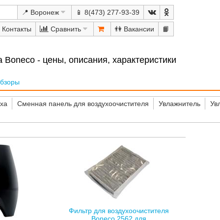
📍 Воронеж
📱 8(473) 277-93-39
Сравнить
👫
📙
 Boneco - цены, описания, характеристики
бзоры
уха
Сменная панель для воздухоочистителя
Увлажнитель
Ув
Фильтр для воздухоочистителя
Boneco 2562 для