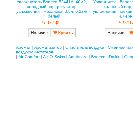
Увлажнитель Boneco E2441A, 40м2,
Увлажнитель Boneco
холодный пар, регулятор
холодный пар,
увлажнения - механика, 3.8л, 0.22л/
увлажнения - механи
ч, белый
ч, чер
5 977
5 979
Наличие
Наличие
Аромат
Ароматизатор
Очиститель воздуха
Сменная пан
воздухоочистителя
Air Comfort
Air-O-Swiss
Amaircare
Boneco
Daikin
Gene