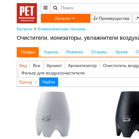
Каталог
👍
📍
Каталог
>
Климатическая техника
Очистители, ионизаторы, увлажнители воздуха
Товары
Уценка
Новинки
Отзывы
Архив
О
Вид
Все
Аромат
Ароматизатор
Очиститель возд
Фильтр для воздухоочистителя
Бренд
Найти