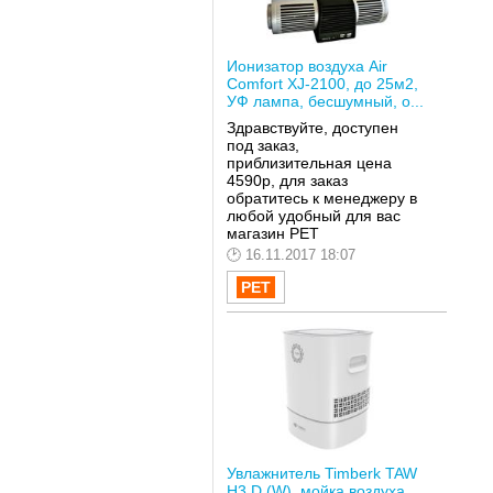
Ионизатор воздуха Air
Comfort XJ-2100, до 25м2,
УФ лампа, бесшумный, о...
Здравствуйте, доступен
под заказ,
приблизительная цена
4590р, для заказ
обратитесь к менеджеру в
любой удобный для вас
магазин РЕТ
16.11.2017 18:07
Увлажнитель Timberk TAW
H3 D (W), мойка воздуха,