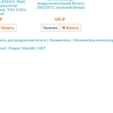
 E2441A, 40м2,
воздухоочистителей Boneco
 регулятор
2061/2071, угольный фильтр
ка, 3.8л, 0.22л/
ный
466
Наличие
ель для воздухоочистителя
Увлажнитель
Увлажнитель+ионизато
ral
Oregon Scientific
НЕТ