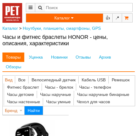
Каталог
👍
📍
Каталог
>
Ноутбуки, планшеты, смартфоны, GPS
Часы и фитнес браслеты HONOR - цены,
описания, характеристики
Товары
Уценка
Новинки
Отзывы
Архив
Обзоры
Вид
Все
Велосипедный датчик
Кабель USB
Ремешок
Фитнес браслет
Часы - брелок
Часы - телефон
Часы детские
Часы наручные
Часы наручные бинарные
Часы настенные
Часы умные
Чехол для часов
Бренд
Найти