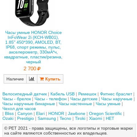
Часы умные HONOR Choice
InFoWear 2i (KCH-WB01),
1.85" 450*390, AMOLED, BT,
IP68, спорт режимы, пульс,
акселерометр, 330мА*ч,
квадратные, пластик/резина,
черный
2 700
Наличие
Велосипедный датчик
Кабель USB
Ремешок
Фитнес браслет
Часы - брелок
Часы - телефон
Часы детские
Часы наручные
Часы наручные бинарные
Часы настенные
Часы умные
Чехол для часов
Bliss
Canyon
Elari
HONOR
Jawbone
Oregon Scientific
Ozaki
Prestigio
Samsung
Tecno
Tiroki
Xiaomi
НЕТ
© РЕТ 2021 - права защищены, все логотипы и торговые марки
на сайте являются собственностью их владельцев.