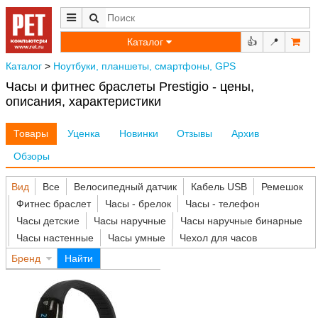
Каталог
👍
📍
Каталог
>
Ноутбуки, планшеты, смартфоны, GPS
Часы и фитнес браслеты Prestigio - цены,
описания, характеристики
Товары
Уценка
Новинки
Отзывы
Архив
Обзоры
Вид
Все
Велосипедный датчик
Кабель USB
Ремешок
Фитнес браслет
Часы - брелок
Часы - телефон
Часы детские
Часы наручные
Часы наручные бинарные
Часы настенные
Часы умные
Чехол для часов
Бренд
Найти