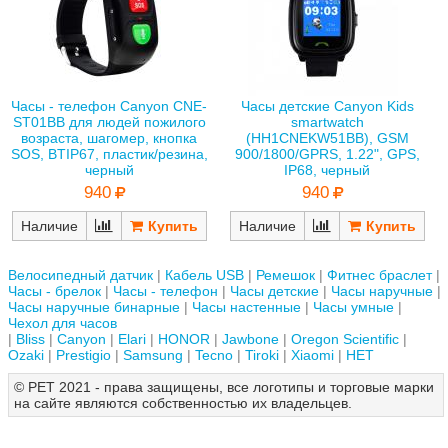
Часы - телефон Canyon CNE-
Часы детские Canyon Kids
ST01BB для людей пожилого
smartwatch
возраста, шагомер, кнопка
(HH1CNEKW51BB), GSM
SOS, BTIP67, пластик/резина,
900/1800/GPRS, 1.22", GPS,
черный
IP68, черный
940
940
Наличие
Наличие
Велосипедный датчик
Кабель USB
Ремешок
Фитнес браслет
Часы - брелок
Часы - телефон
Часы детские
Часы наручные
Часы наручные бинарные
Часы настенные
Часы умные
Чехол для часов
Bliss
Canyon
Elari
HONOR
Jawbone
Oregon Scientific
Ozaki
Prestigio
Samsung
Tecno
Tiroki
Xiaomi
НЕТ
© РЕТ 2021 - права защищены, все логотипы и торговые марки
на сайте являются собственностью их владельцев.