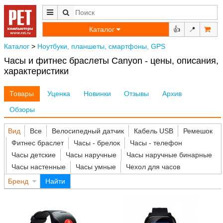
Каталог
👍
📍
Каталог
>
Ноутбуки, планшеты, смартфоны, GPS
Часы и фитнес браслеты Canyon - цены, описания,
характеристики
Товары
Уценка
Новинки
Отзывы
Архив
Обзоры
Вид
Все
Велосипедный датчик
Кабель USB
Ремешок
Фитнес браслет
Часы - брелок
Часы - телефон
Часы детские
Часы наручные
Часы наручные бинарные
Часы настенные
Часы умные
Чехол для часов
Бренд
Найти