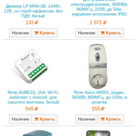
электродвигателем, 3680ВА,
Диммер LP-MINI-3B, 144Вт,
868МГц, 220В, до 50м,
12В, со строб-эффектом, без
наружнее исполнение IP65
ПДУ, белый
133
1 971
Наличие
Наличие
Реле AUBESS, 16А, Wi-Fi,
Реле Axico AR001, радио,
работает с Алисой, для
3600Вт, 868МГц, до 100м, в
скрытого монтажа, белый
розетку
545
555
Наличие
Наличие