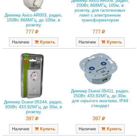
Диммер Axico AR006, радио,
200Вт, 868МГц, 100м, в
розетку, для галогеновых
Диммер Axico AR003, радио,
ламп с электронным
150Вт, 868МГц, до 100м, в
трансформатором
розетку
777
777
Наличие
Наличие
Диммер Duewi 05411, радио,
250Вт, 433.92МГц, до 30м,
для скрытого монтажа, IP44
Диммер Duewi 05244, радио,
стандарт
300Вт, 433.92МГц, до 30м, в
розетку
397
397
Наличие
Наличие