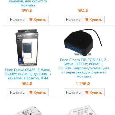
каналов, для скрытого
монтажа
964
850
Наличие
Наличие
Реле Fibaro FIB FGS-211, Z-
Wave, 3000Вт, 868МГц,
30..50м, микромодуль/защита
Реле Duewi 05438, Z-Wave,
от перегрева/для скрытого
3500Вт, 868МГц, до 100м, 7
монтажа
каналов, в розетку, IP44
1 256
964
Наличие
Наличие