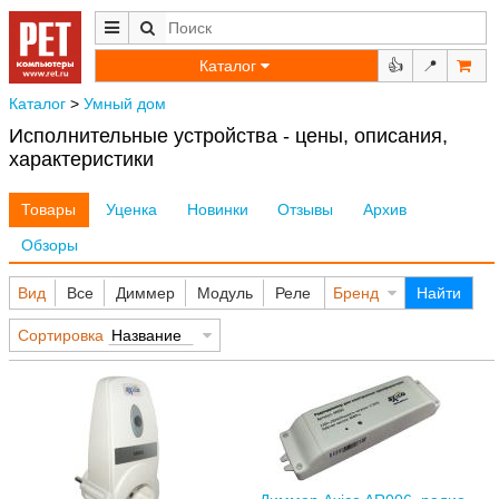
Каталог
👍
📍
Каталог
>
Умный дом
Исполнительные устройства - цены, описания,
характеристики
Товары
Уценка
Новинки
Отзывы
Архив
Обзоры
Вид
Все
Диммер
Модуль
Реле
Бренд
Найти
Сортировка
Название