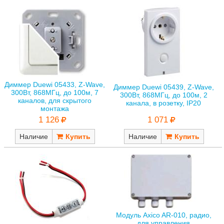
Диммер Duewi 05433, Z-Wave,
Диммер Duewi 05439, Z-Wave,
300Вт, 868МГц, до 100м, 7
300Вт, 868МГц, до 100м, 2
каналов, для скрытого
канала, в розетку, IP20
монтажа
1 071
1 126
Наличие
Наличие
Модуль Axico AR-010, радио,
для управления